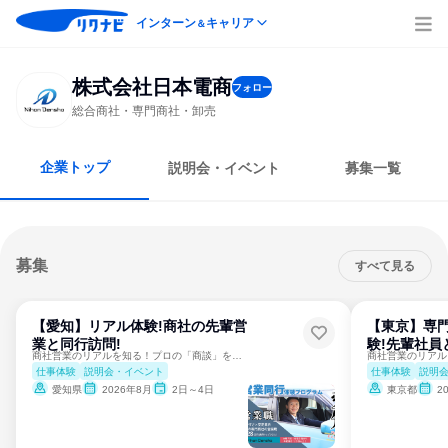
インターン
キャリア
＆
株式会社日本電商
フォロー
総合商社・専門商社・卸売
企業トップ
説明会・イベント
募集一覧
募集
すべて見る
【愛知】リアル体験!商社の先輩営
【東京】専
業と同行訪問!
験!先輩社員
商社営業のリアルを知る！プロの「商談」を肌で感じるプログラム
仕事体験
説明会・イベント
仕事体験
説明
愛知県
2026年8月
2日～4日
東京都
2