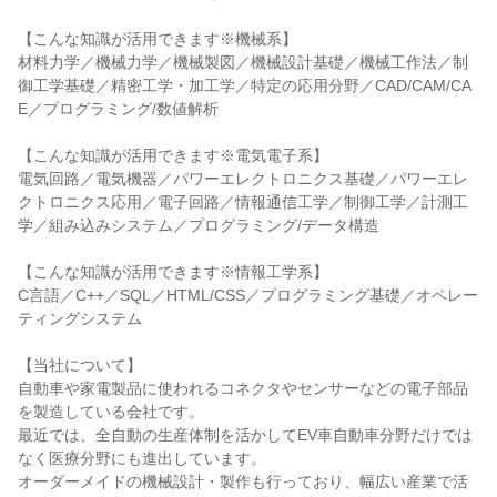
【こんな知識が活用できます※機械系】
材料力学／機械力学／機械製図／機械設計基礎／機械工作法／制
御工学基礎／精密工学・加工学／特定の応用分野／CAD/CAM/CA
E／プログラミング/数値解析
【こんな知識が活用できます※電気電子系】
電気回路／電気機器／パワーエレクトロニクス基礎／パワーエレ
クトロニクス応用／電子回路／情報通信工学／制御工学／計測工
学／組み込みシステム／プログラミング/データ構造
【こんな知識が活用できます※情報工学系】
C言語／C++／SQL／HTML/CSS／プログラミング基礎／オペレー
ティングシステム
【当社について】
自動車や家電製品に使われるコネクタやセンサーなどの電子部品
を製造している会社です。
最近では、全自動の生産体制を活かしてEV車自動車分野だけでは
なく医療分野にも進出しています。
オーダーメイドの機械設計・製作も行っており、幅広い産業で活