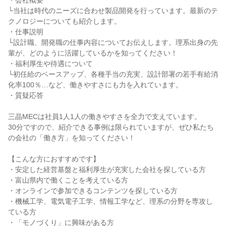
・会社概要
└当社は時代のニーズに合わせ製品開発を行っています。最新のテ
クノロジーについても紹介します。
・仕事説明
└設計職、開発職の仕事内容についてお伝えします。理系出身の先
輩が、どのように活躍しているかを知ってください！
・福利厚生や待遇について
└初任給のベースアップ、各種手当の充実、設計部署の若手有給消
化率100％…など、働きやすさにも力を入れています。
・質疑応答
三晶MECは社員1人1人の働きやすさを全力で支えています。
30分ですので、紹介できる事例は限られていますが、ぜひ私たち
の会社の「働き方」を知ってください！
【こんな方におすすめです】
・安定した経営基盤と福利厚生が充実した会社を探している方
・富山県内で働くことを考えている方
・オンラインで参加できるコンテンツを探している方
・機械工学、電気電子工学、情報工学など、理系の分野を専攻し
ている方
・「モノづくり」に興味がある方