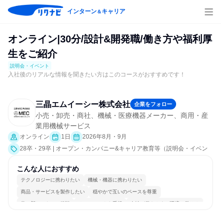
インターン
キャリア
＆
オンライン|30分/設計&開発職/働き方や福利厚
生をご紹介
説明会・イベント
入社後のリアルな情報を聞きたい方はこのコースがおすすめです！
三晶エムイーシー株式会社
企業をフォロー
小売・卸売・商社、機械・医療機器メーカー、商用・産
業用機械サービス
オンライン
1日
2026年8月・9月
28卒・29卒 | オープン・カンパニー&キャリア教育等（説明会・イベン
ト [職種研究、社員交流会、会社説明会、業界研究]）
こんな人におすすめ
テクノロジーに携わりたい
機械・機器に携わりたい
商品・サービスを製作したい
穏やかで互いのペースを尊重
常に新しいものに挑戦
チームワークを重視
女性が働きやすい環境で働ける
長く同じ会社に居続けられる
一つの専門分野を極める