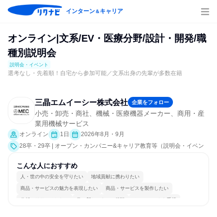
インターン
キャリア
＆
オンライン|文系/EV・医療分野/設計・開発/職
種別説明会
説明会・イベント
選考なし・先着順！自宅から参加可能／文系出身の先輩が多数在籍
三晶エムイーシー株式会社
企業をフォロー
小売・卸売・商社、機械・医療機器メーカー、商用・産
業用機械サービス
オンライン
1日
2026年8月・9月
28卒・29卒 | オープン・カンパニー&キャリア教育等（説明会・イベン
ト [職種研究、会社説明会、業界研究]）
こんな人におすすめ
人・世の中の安全を守りたい
地域貢献に携わりたい
商品・サービスの魅力を表現したい
商品・サービスを製作したい
分析・リサーチしたい
常に新しいものに挑戦
チームワークを重視
女性が働きやすい環境で働ける
長く同じ会社に居続けられる