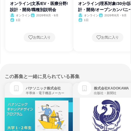
オンライン|文系/EV・医療分野/
オンライン|理系対象/30分/
設計・開発/職種別説明会
計・開発/オープンカンパニ
オンライン
2026年8月・9月
オンライン
2026年8月・9月
1日
1日
お気に入り
お気に入り
この募集と一緒に見られている募集
パナソニック株式会社
株式会社KADOKAWA
半導体・電子機器メーカー
出版社・新聞社