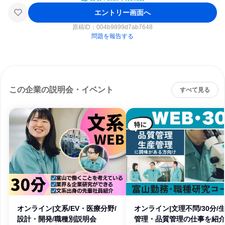
エントリー画面へ
原稿ID：
004b9899d7ab7648
問題を報告する
この企業の説明会・イベント
すべて見る
オンライン|文系/EV・医療分野/
オンライン|文理不問/30分/
設計・開発/職種別説明会
管理・品質管理の仕事を紹