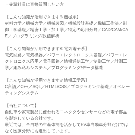
・先輩社員に直接質問したい方
【こんな知識が活用できます※機械系】
材料力学／機械力学／機械製図／機械設計基礎／機械工作法／制
御工学基礎／精密工学・加工学／特定の応用分野／CAD/CAM/CA
E／プログラミング/数値解析
【こんな知識が活用できます※電気電子系】
電気回路／電気機器／パワーエレクトロニクス基礎／パワーエレ
クトロニクス応用／電子回路／情報通信工学／制御工学／計測工
学／組み込みシステム／プログラミング/データ構造
【こんな知識が活用できます※情報工学系】
C言語／C++／SQL／HTML/CSS／プログラミング基礎／オペレー
ティングシステム
【当社について】
自動車や家電製品に使われるコネクタやセンサーなどの電子部品
を製造している会社です。
最近では、全自動の生産体制を活かしてEV車自動車分野だけでは
なく医療分野にも進出しています。