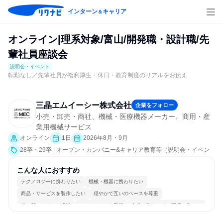
インターン
キャリア
＆
オンライン|理系対象/富山/開発職・設計職/先
輩社員座談会
説明会・イベント
転勤なし／先輩社員が複利厚生・休日・教育制度のリアルをお伝え
三晶エムイーシー株式会社
企業をフォロー
小売・卸売・商社、機械・医療機器メーカー、商用・産
業用機械サービス
オンライン
1日
2026年8月・9月
28卒・29卒 | オープン・カンパニー&キャリア教育等（説明会・イベン
ト [職種研究、社員交流会、会社説明会、業界研究]）
こんな人におすすめ
テクノロジーに携わりたい
機械・機器に携わりたい
商品・サービスを製作したい
穏やかで互いのペースを尊重
常に新しいものに挑戦
チームワークを重視
女性が働きやすい環境で働ける
長く同じ会社に居続けられる
一つの専門分野を極める