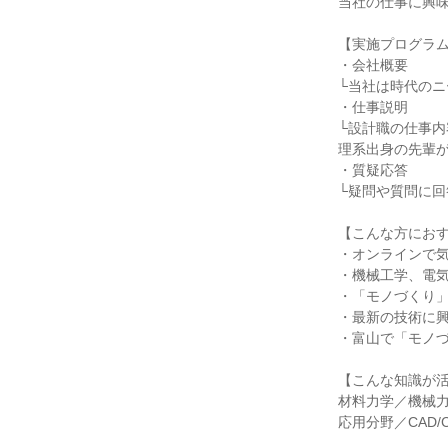
当社の仕事に興
【実施プログラ
・会社概要
└当社は時代の
・仕事説明
└設計職の仕事
理系出身の先輩
・質疑応答
└疑問や質問に回
【こんな方にお
・オンラインで
・機械工学、電
・「モノづくり
・最新の技術に
・富山で「モノ
【こんな知識が
材料力学／機械
応用分野／CAD/