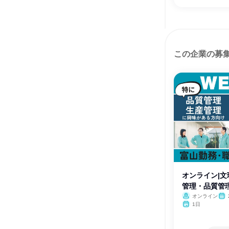
この企業の募
オンライン|文
管理・品質管
オンライン
1日