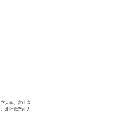
県立大学、富山高
）、北陸職業能力
校