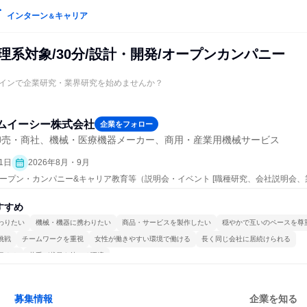
インターン
キャリア
＆
理系対象/30分/設計・開発/オープンカンパニー
インで企業研究・業界研究を始めませんか？
ムイーシー株式会社
企業をフォロー
卸売・商社、機械・医療機器メーカー、商用・産業用機械サービス
1日
2026年8月・9月
| オープン・カンパニー&キャリア教育等（説明会・イベント [職種研究、会社説明会、
すすめ
わりたい
機械・機器に携わりたい
商品・サービスを製作したい
穏やかで互いのペースを尊
挑戦
チームワークを重視
女性が働きやすい環境で働ける
長く同じ会社に居続けられる
極める
若手が裁量を持てる環境
募集情報
企業を知る