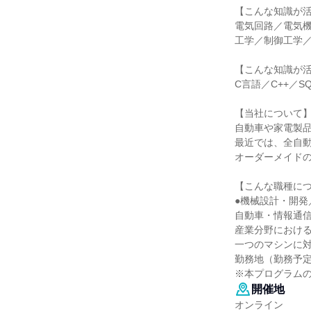
【こんな知識が
電気回路／電気
工学／制御工学／
【こんな知識が
C言語／C++／
【当社について
自動車や家電製
最近では、全自
オーダーメイド
【こんな職種に
●機械設計・開発
自動車・情報通
産業分野におけ
一つのマシンに
勤務地（勤務予
※本プログラム
開催地
オンライン