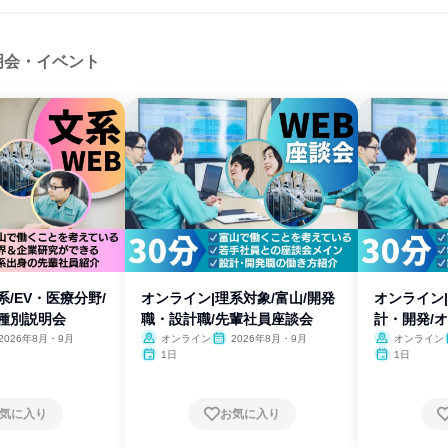
明会・イベント
系/EV・医療分野/
オンライン|理系対象/富山/開発
オンライン|
職種別説明会
職・設計職/先輩社員座談会
計・開発/
2026年8月・9月
オンライン
2026年8月・9月
オンライン
1日
1日
気に入り
お気に入り