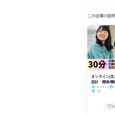
この企業の説
オンライン|文
設計・開発/
オンライン
1日
お