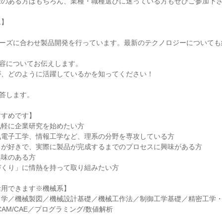
味のある方はもちろん、業種・職種選びに迷っている方もぜひご参加下
ム】
ニーズに合わせ製品開発を行っています。最新のテクノロジーについても
内容についてお伝えします。
が、どのように活躍しているかを知ってください！
答します。
すすめです】
気軽に企業研究を始めたい方
気電子工学、情報工学など、理系の分野を専攻している方
」が好きで、実際に製品が完成するまでのプロセスに興味がある方
興味のある方
づくり」に情熱を持って取り組みたい方
活用できます※機械系】
力学／機械製図／機械設計基礎／機械工作法／制御工学基礎／精密工学
CAM/CAE／プログラミング/数値解析