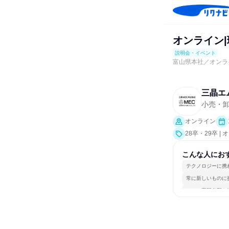
オンライン|
説明会・イベント
富山県本社／オンラ
三晶エ
小売・
オンライン
28卒・29卒 
こんな人にお
テクノロジーに携
常に新しいものに
一つの専門分野を