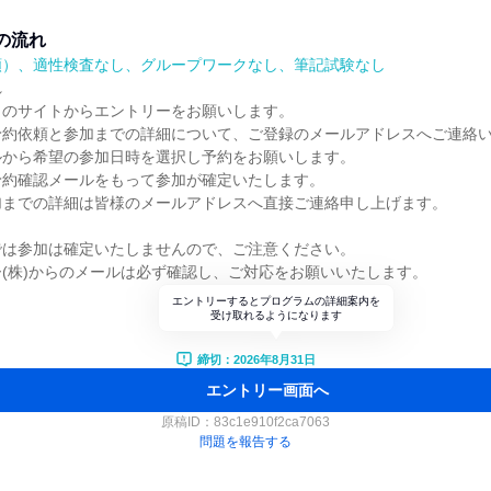
の流れ
順）、適性検査なし、グループワークなし、筆記試験なし
れ
らのサイトからエントリーをお願いします。
予約依頼と参加までの詳細について、ご登録のメールアドレスへご連絡
ルから希望の参加日時を選択し予約をお願いします。
予約確認メールをもって参加が確定いたします。
加までの詳細は皆様のメールアドレスへ直接ご連絡申し上げます。
では参加は確定いたしませんので、ご注意ください。
(株)からのメールは必ず確認し、ご対応をお願いいたします。
エントリーするとプログラムの詳細案内を
受け取れるようになります
締切：2026年8月31日
エントリー画面へ
原稿ID：
83c1e910f2ca7063
問題を報告する