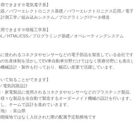
活用できます※電気電子系】
機器／パワーエレクトロニクス基礎／パワーエレクトロニクス応用／電
計測工学／組み込みシステム／プログラミング/データ構造
活用できます※情報工学系】
SQL／HTML/CSS／プログラミング基礎／オペレーティングシステム
】
品に使われるコネクタやセンサーなどの電子部品を製造している会社で
動の生産体制を活かしてEV車自動車分野だけではなく医療分野にも進出
の機械設計・製作も行っており、幅広い産業で活躍しています。
ついて知ることができます】
／電気回路設計
信・家電製品に使用されるコネクタやセンサーなどのプラスチック製品
る様々な製品を全自動で製造するオーダーメイド機械の設計を行います
対し、チームで設計を進めていきます。
定地）：富山県
の開催地ではなく入社された際の配属予定勤務地です