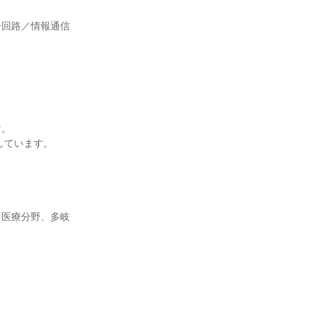
子回路／情報通信
す。
しています。
、医療分野、多岐
。