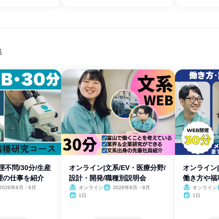
集
理不問/30分/生産
オンライン|文系/EV・医療分野/
オンライン|
理の仕事を紹介
設計・開発/職種別説明会
働き方や福
2026年8月・9月
オンライン
2026年8月・9月
オンライン
1日
1日