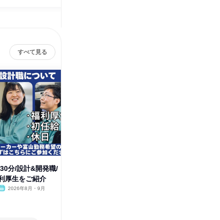
すべて見る
30分/設計&開発職/
オンライン|理系対象/富山/開発
オンライ
利厚生をご紹介
職・設計職/先輩社員座談会
計・開発
2026年8月・9月
オンライン
2026年8月・9月
オンラ
1日
1日