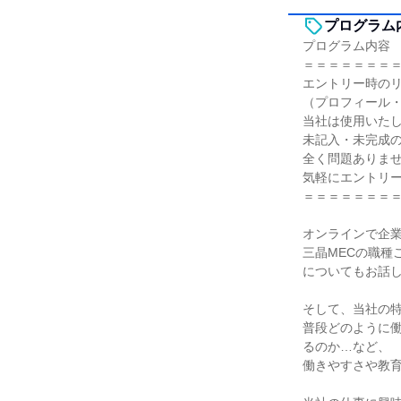
プログラム
プログラム内容
＝＝＝＝＝＝＝
エントリー時の
（プロフィール
当社は使用いた
未記入・未完成
全く問題ありま
気軽にエントリ
＝＝＝＝＝＝＝
オンラインで企
三晶MECの職種
についてもお話
そして、当社の
普段どのように
るのか…など、
働きやすさや教