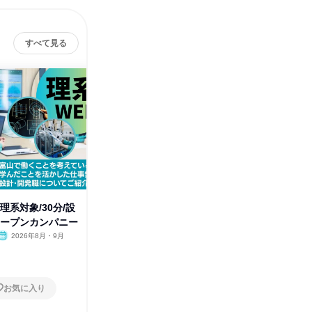
すべて見る
理系対象/30分/設
オンライン|文理不問/30分/生産
動画で完
オープンカンパニー
管理・品質管理の仕事を紹介
計・開発
2026年8月・9月
オンライン
2026年8月・9月
オンラ
1日
1日
お気に入り
お気に入り