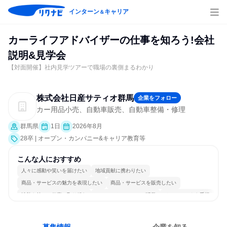
インターン
キャリア
＆
カーライフアドバイザーの仕事を知ろう!会社
説明&見学会
【対面開催】社内見学ツアーで職場の裏側まるわかり
株式会社日産サティオ群馬
企業をフォロー
カー用品小売、自動車販売、自動車整備・修理
群馬県
1日
2026年8月
28卒 | オープン・カンパニー&キャリア教育等
こんな人におすすめ
人々に感動や笑いを届けたい
地域貢献に携わりたい
商品・サービスの魅力を表現したい
商品・サービスを販売したい
情熱を持って仕事に取り組む
コミュニケーションが活発
チームワークを重視
個人の能力を重視
女性が働きやすい環境で働ける
人とたくさん会話する