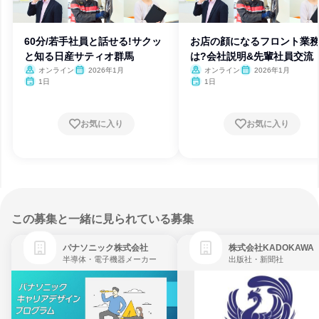
60分/若手社員と話せる!サクッ
お店の顔になるフロント業
と知る日産サティオ群馬
は?会社説明&先輩社員交流
オンライン
2026年1月
オンライン
2026年1月
1日
1日
お気に入り
お気に入り
この募集と一緒に見られている募集
パナソニック株式会社
株式会社KADOKAWA
半導体・電子機器メーカー
出版社・新聞社