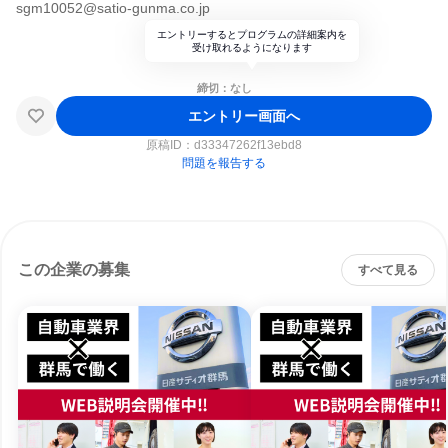
sgm10052@satio-gunma.co.jp
エントリーするとプログラムの詳細案内を
受け取れるようになります
締切：なし
エントリー画面へ
原稿ID：
d33347262f13ebd8
問題を報告する
この企業の募集
すべて見る