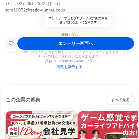
TEL：027-361-2332（担当）
sgm10052@satio-gunma.co.jp
エントリーするとプログラムの詳細案内を
受け取れるようになります
締切：なし
エントリー画面へ
エントリー締切や開始月を過ぎた後もシステム上はエントリーできますが、エント
リーへの対応はされないことがあります。
原稿ID：
c99acb844aa13b57
問題を報告する
この企業の募集
すべて見る