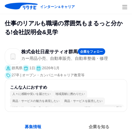
インターン
キャリア
＆
仕事のリアルも職場の雰囲気もまるっと分か
る!会社説明会&見学
株式会社日産サティオ群馬
企業をフォロー
カー用品小売、自動車販売、自動車整備・修理
群馬県
1日
2026年1月
27卒 | オープン・カンパニー&キャリア教育等
こんな人におすすめ
人々に感動や笑いを届けたい
地域貢献に携わりたい
商品・サービスの魅力を表現したい
商品・サービスを販売したい
情熱を持って仕事に取り組む
コミュニケーションが活発
チームワークを重視
個人の能力を重視
女性が働きやすい環境で働ける
人とたくさん会話する
募集情報
企業を知る