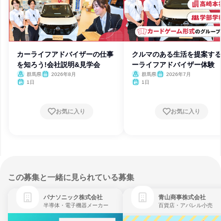
カーライフアドバイザーの仕事
クルマのある生活を提案す
を知ろう!会社説明&見学会
ーライフアドバイザー体験
群馬県
2026年8月
群馬県
2026年7月
1日
1日
お気に入り
お気に入り
この募集と一緒に見られている募集
パナソニック株式会社
青山商事株式会社
半導体・電子機器メーカー
百貨店・アパレル小売