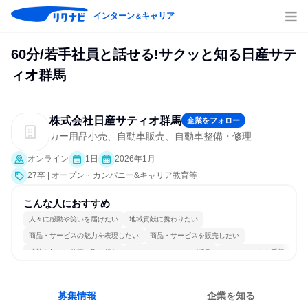
インターン
キャリア
＆
60分/若手社員と話せる!サクッと知る日産サテ
ィオ群馬
株式会社日産サティオ群馬
企業をフォロー
カー用品小売、自動車販売、自動車整備・修理
オンライン
1日
2026年1月
27卒 | オープン・カンパニー&キャリア教育等
こんな人におすすめ
人々に感動や笑いを届けたい
地域貢献に携わりたい
商品・サービスの魅力を表現したい
商品・サービスを販売したい
情熱を持って仕事に取り組む
コミュニケーションが活発
チームワークを重視
個人の能力を重視
女性が働きやすい環境で働ける
人とたくさん会話する
募集情報
企業を知る