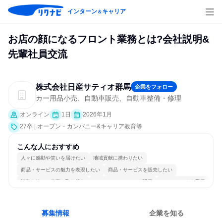
インターン
キャリア
＆
お店の顔になるフロント業務とは?会社説明&
先輩社員交流
株式会社日産サティオ群馬
企業をフォロー
カー用品小売、自動車販売、自動車整備・修理
オンライン
1日
2026年1月
27卒 | オープン・カンパニー&キャリア教育等
こんな人におすすめ
人々に感動や笑いを届けたい
地域貢献に携わりたい
商品・サービスの魅力を表現したい
商品・サービスを販売したい
情熱を持って仕事に取り組む
コミュニケーションが活発
チームワークを重視
個人の能力を重視
女性が働きやすい環境で働ける
人とたくさん会話する
募集情報
企業を知る