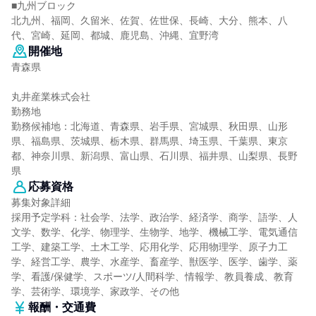
■九州ブロック
北九州、福岡、久留米、佐賀、佐世保、長崎、大分、熊本、八
代、宮崎、延岡、都城、鹿児島、沖縄、宜野湾
開催地
青森県
丸井産業株式会社
勤務地
勤務候補地：北海道、青森県、岩手県、宮城県、秋田県、山形
県、福島県、茨城県、栃木県、群馬県、埼玉県、千葉県、東京
都、神奈川県、新潟県、富山県、石川県、福井県、山梨県、長野
県
応募資格
募集対象詳細
採用予定学科：社会学、法学、政治学、経済学、商学、語学、人
文学、数学、化学、物理学、生物学、地学、機械工学、電気通信
工学、建築工学、土木工学、応用化学、応用物理学、原子力工
学、経営工学、農学、水産学、畜産学、獣医学、医学、歯学、薬
学、看護/保健学、スポーツ/人間科学、情報学、教員養成、教育
学、芸術学、環境学、家政学、その他
報酬・交通費