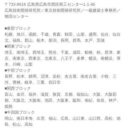
〒733-8616 広島県広島市西区商工センター1-1-46
広島技術開発研究所／東京技術開発研究所／一級建築士事務所／
物流センター
■東部ブロック
札幌、旭川、函館、千歳、青森、秋田、山形、盛岡、仙台、仙台
北、福島、郡山、栃木、新潟、長岡、群馬、水戸、茨城
■関東ブロック
埼玉、南埼玉、西埼玉、熊谷、千葉、成田、船橋、柏、君津、東
京、南東京、西東京、北東京、八王子、多摩、横浜、南横浜、厚
木、川崎、山梨
■中部ブロック
長野、松本、静岡、沼津、浜松、名古屋、南名古屋、小牧、三
河、豊橋、岐阜、三重、四日市
■関西ブロック
富山、金沢、福井、滋賀、敦賀、京都、福知山、大阪、大阪彩
都、大阪北、大阪南、池田、大阪東、阪和、南紀、奈良、神戸、
姫路
■中四国ブロック
岡山、南日本海、出雲、福山、広島、山口東、山口西、高松、徳
島、松山、高知