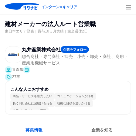
インターン
キャリア
＆
建材メーカーの法人ルート営業職
東日本エリア勤務｜賞与10ヵ月実績｜完全週休2日
丸井産業株式会社
企業をフォロー
総合商社・専門商社・卸売、小売・卸売・商社、商用・
産業用機械サービス
青森県
27卒
こんな人におすすめ
商品・サービスを販売したい
コミュニケーションが活発
長く同じ会社に居続けられる
明確な目標を追いかける
若手が裁量を持てる環境
募集情報
企業を知る