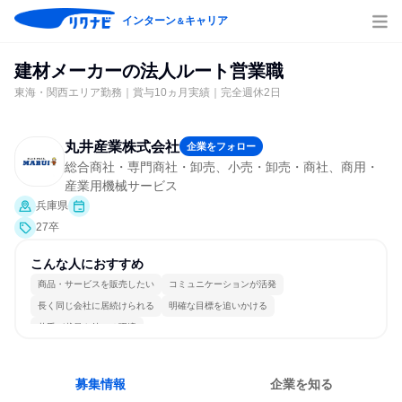
インターン
キャリア
＆
建材メーカーの法人ルート営業職
東海・関西エリア勤務｜賞与10ヵ月実績｜完全週休2日
丸井産業株式会社
企業をフォロー
総合商社・専門商社・卸売、小売・卸売・商社、商用・
産業用機械サービス
兵庫県
27卒
こんな人におすすめ
商品・サービスを販売したい
コミュニケーションが活発
長く同じ会社に居続けられる
明確な目標を追いかける
若手が裁量を持てる環境
募集情報
企業を知る