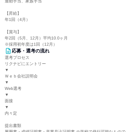
通勤手当、家族手当
【昇給】
年1回（4月）
【賞与】
年2回（5月、12月）平均10.0ヶ月
※採用初年度は1回（12月）
応募・選考の流れ
選考プロセス
リクナビにエントリー
▼
Ｗｅｂ会社説明会
▼
Web選考
▼
面接
▼
内々定
提出書類
履歴書・成績証明書・卒業見込証明書 ※学校で発行可能なもので