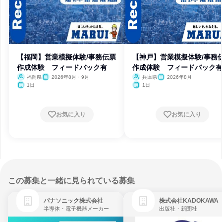
【福岡】営業模擬体験/事務伝票
【神戸】営業模擬体験/事務
作成体験 フィードバック有
作成体験 フィードバック
福岡県
2026年8月・9月
兵庫県
2026年8月
1日
1日
お気に入り
お気に入り
この募集と一緒に見られている募集
パナソニック株式会社
株式会社KADOKAWA
半導体・電子機器メーカー
出版社・新聞社