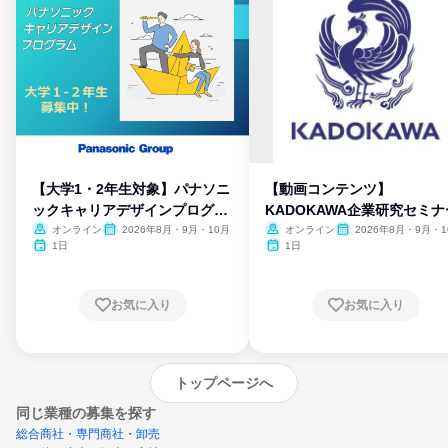
【大学1・2年生対象】パナソニ
【動画コンテンツ】
ックキャリアデザインプログラ
KADOKAWA企業研究セミナ
ム
オンライン
2026年8月・9月・10月
オンライン
2026年8月・9月・1
月・11月・12月
1日
1日
お気に入り
お気に入り
トップページへ
同じ業種の募集を探す
総合商社・専門商社・卸売