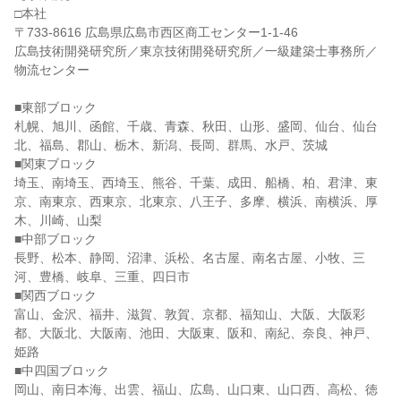
□本社
〒733-8616 広島県広島市西区商工センター1-1-46
広島技術開発研究所／東京技術開発研究所／一級建築士事務所／
物流センター
■東部ブロック
札幌、旭川、函館、千歳、青森、秋田、山形、盛岡、仙台、仙台
北、福島、郡山、栃木、新潟、長岡、群馬、水戸、茨城
■関東ブロック
埼玉、南埼玉、西埼玉、熊谷、千葉、成田、船橋、柏、君津、東
京、南東京、西東京、北東京、八王子、多摩、横浜、南横浜、厚
木、川崎、山梨
■中部ブロック
長野、松本、静岡、沼津、浜松、名古屋、南名古屋、小牧、三
河、豊橋、岐阜、三重、四日市
■関西ブロック
富山、金沢、福井、滋賀、敦賀、京都、福知山、大阪、大阪彩
都、大阪北、大阪南、池田、大阪東、阪和、南紀、奈良、神戸、
姫路
■中四国ブロック
岡山、南日本海、出雲、福山、広島、山口東、山口西、高松、徳