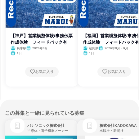
【神戸】営業模擬体験/事務伝票
【福岡】営業模擬体験/事務
作成体験 フィードバック有
作成体験 フィードバック
兵庫県
2026年8月
福岡県
2026年8月・9月
1日
1日
お気に入り
お気に入り
この募集と一緒に見られている募集
パナソニック株式会社
株式会社KADOKAWA
半導体・電子機器メーカー
出版社・新聞社