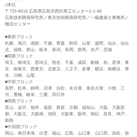
□本社
〒733-8616 広島県広島市西区商工センター1-1-46
広島技術開発研究所／東京技術開発研究所／一級建築士事務所／
物流センター
■東部ブロック
札幌、旭川、函館、千歳、青森、秋田、山形、盛岡、仙台、仙台
北、福島、郡山、栃木、新潟、長岡、群馬、水戸、茨城
■関東ブロック
埼玉、南埼玉、西埼玉、熊谷、千葉、成田、船橋、柏、君津、東
京、南東京、西東京、北東京、八王子、多摩、横浜、南横浜、厚
木、川崎、山梨
■中部ブロック
長野、松本、静岡、沼津、浜松、名古屋、南名古屋、小牧、三
河、豊橋、岐阜、三重、四日市
■関西ブロック
富山、金沢、福井、滋賀、敦賀、京都、福知山、大阪、大阪彩
都、大阪北、大阪南、池田、大阪東、阪和、南紀、奈良、神戸、
姫路
■中四国ブロック
岡山、南日本海、出雲、福山、広島、山口東、山口西、高松、徳