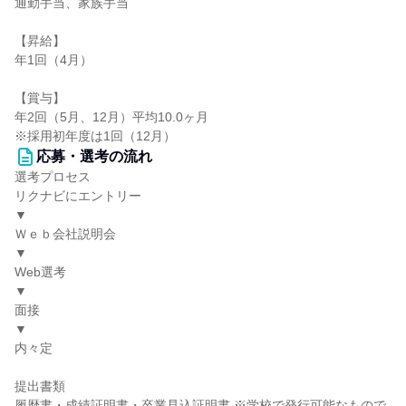
通勤手当、家族手当
【昇給】
年1回（4月）
【賞与】
年2回（5月、12月）平均10.0ヶ月
※採用初年度は1回（12月）
応募・選考の流れ
選考プロセス
リクナビにエントリー
▼
Ｗｅｂ会社説明会
▼
Web選考
▼
面接
▼
内々定
提出書類
履歴書・成績証明書・卒業見込証明書 ※学校で発行可能なもので