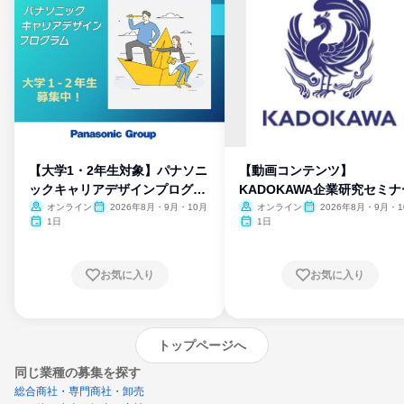
【大学1・2年生対象】パナソニ
【動画コンテンツ】
ックキャリアデザインプログラ
KADOKAWA企業研究セミナ
ム
オンライン
2026年8月・9月・10月
オンライン
2026年8月・9月・1
月・11月・12月
1日
1日
お気に入り
お気に入り
トップページへ
同じ業種の募集を探す
総合商社・専門商社・卸売