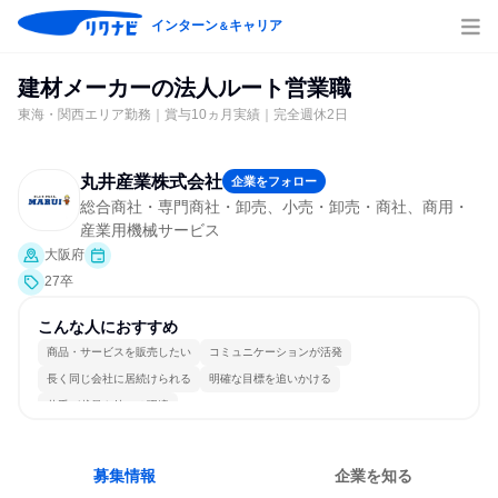
インターン
キャリア
＆
建材メーカーの法人ルート営業職
東海・関西エリア勤務｜賞与10ヵ月実績｜完全週休2日
丸井産業株式会社
企業をフォロー
総合商社・専門商社・卸売、小売・卸売・商社、商用・
産業用機械サービス
大阪府
27卒
こんな人におすすめ
商品・サービスを販売したい
コミュニケーションが活発
長く同じ会社に居続けられる
明確な目標を追いかける
若手が裁量を持てる環境
募集情報
企業を知る