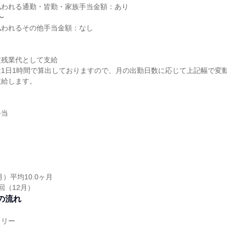
払われる通勤・皆勤・家族手当金額：あり
〜
払われるその他手当金額：なし
定残業代として支給
1日1時間で算出しておりますので、月の出勤日数に応じて上記幅で変
支給します。
手当
月）平均10.0ヶ月
回（12月）
の流れ
トリー