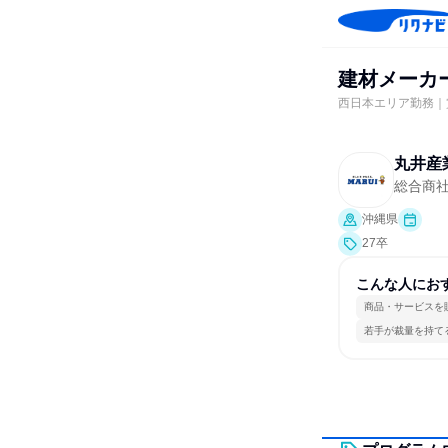
建材メーカ
西日本エリア勤務｜
丸井産
総合商
沖縄県
27卒
こんな人にお
商品・サービスを
若手が裁量を持て