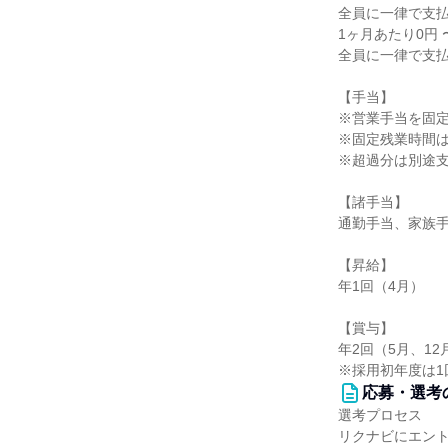
全員に一律で支
1ヶ月あたり0円 
全員に一律で支
【手当】
※営業手当を固
※固定残業時間は
※超過分は別途
【諸手当】
通勤手当、家族
【昇給】
年1回（4月）
【賞与】
年2回（5月、12
※採用初年度は1
応募・選考
選考プロセス
リクナビにエン