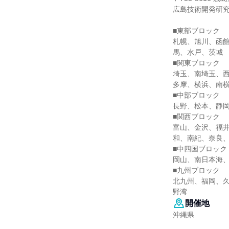
広島技術開発研
■東部ブロック
札幌、旭川、函
馬、水戸、茨城
■関東ブロック
埼玉、南埼玉、
多摩、横浜、南
■中部ブロック
長野、松本、静
■関西ブロック
富山、金沢、福
和、南紀、奈良
■中四国ブロック
岡山、南日本海
■九州ブロック
北九州、福岡、
野湾
開催地
沖縄県