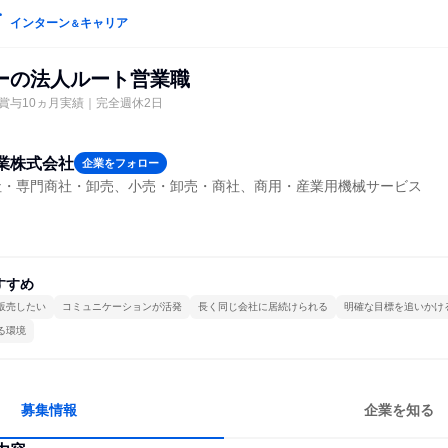
インターン
キャリア
＆
ーの法人ルート営業職
賞与10ヵ月実績｜完全週休2日
業株式会社
企業をフォロー
社・専門商社・卸売、小売・卸売・商社、商用・産業用機械サービス
すすめ
販売したい
コミュニケーションが活発
長く同じ会社に居続けられる
明確な目標を追いかけ
る環境
募集情報
企業を知る