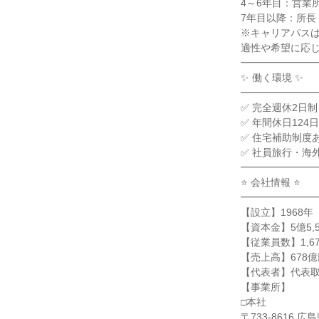
4～6年目：営業
7年目以降：所長
※キャリアパス
適性や希望に応
━━━━━━━
✨ 働く環境 ✨
━━━━━━━
✅ 完全週休2日
✅ 年間休日124日
✅ 住宅補助制度
✅ 社員旅行・海
━━━━━━━
⭐ 会社情報 ⭐
━━━━━━━
【設立】1968年
【資本金】5億5,
【従業員数】1,67
【売上高】678億
【代表者】代表取
【事業所】
□本社
〒733-8616 