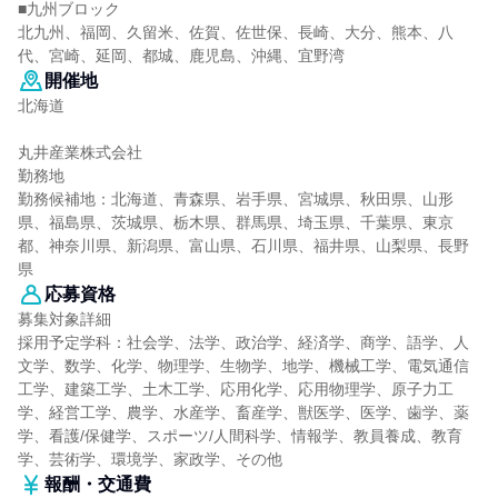
■九州ブロック
北九州、福岡、久留米、佐賀、佐世保、長崎、大分、熊本、八
代、宮崎、延岡、都城、鹿児島、沖縄、宜野湾
開催地
北海道
丸井産業株式会社
勤務地
勤務候補地：北海道、青森県、岩手県、宮城県、秋田県、山形
県、福島県、茨城県、栃木県、群馬県、埼玉県、千葉県、東京
都、神奈川県、新潟県、富山県、石川県、福井県、山梨県、長野
県
応募資格
募集対象詳細
採用予定学科：社会学、法学、政治学、経済学、商学、語学、人
文学、数学、化学、物理学、生物学、地学、機械工学、電気通信
工学、建築工学、土木工学、応用化学、応用物理学、原子力工
学、経営工学、農学、水産学、畜産学、獣医学、医学、歯学、薬
学、看護/保健学、スポーツ/人間科学、情報学、教員養成、教育
学、芸術学、環境学、家政学、その他
報酬・交通費