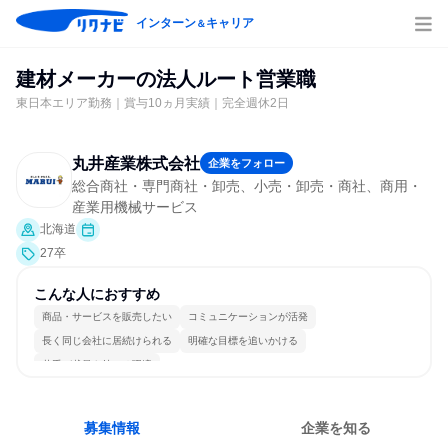
インターン
キャリア
＆
建材メーカーの法人ルート営業職
東日本エリア勤務｜賞与10ヵ月実績｜完全週休2日
丸井産業株式会社
企業をフォロー
総合商社・専門商社・卸売、小売・卸売・商社、商用・
産業用機械サービス
北海道
27卒
こんな人におすすめ
商品・サービスを販売したい
コミュニケーションが活発
長く同じ会社に居続けられる
明確な目標を追いかける
若手が裁量を持てる環境
募集情報
企業を知る