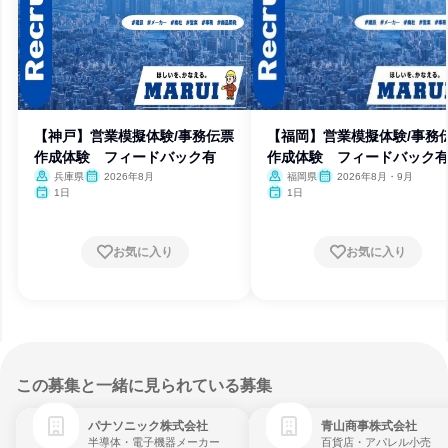
【神戸】営業模擬体験/事務伝票
【福岡】営業模擬体験/事務
作成体験 フィードバック有
作成体験 フィードバック
兵庫県
2026年8月
福岡県
2026年8月・9月
1日
1日
お気に入り
お気に入り
この募集と一緒に見られている募集
パナソニック株式会社
青山商事株式会社
半導体・電子機器メーカー
百貨店・アパレル小売