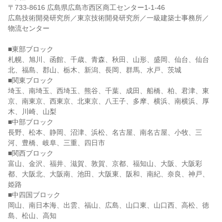
〒733-8616 広島県広島市西区商工センター1-1-46
広島技術開発研究所／東京技術開発研究所／一級建築士事務所／
物流センター
■東部ブロック
札幌、旭川、函館、千歳、青森、秋田、山形、盛岡、仙台、仙台
北、福島、郡山、栃木、新潟、長岡、群馬、水戸、茨城
■関東ブロック
埼玉、南埼玉、西埼玉、熊谷、千葉、成田、船橋、柏、君津、東
京、南東京、西東京、北東京、八王子、多摩、横浜、南横浜、厚
木、川崎、山梨
■中部ブロック
長野、松本、静岡、沼津、浜松、名古屋、南名古屋、小牧、三
河、豊橋、岐阜、三重、四日市
■関西ブロック
富山、金沢、福井、滋賀、敦賀、京都、福知山、大阪、大阪彩
都、大阪北、大阪南、池田、大阪東、阪和、南紀、奈良、神戸、
姫路
■中四国ブロック
岡山、南日本海、出雲、福山、広島、山口東、山口西、高松、徳
島、松山、高知