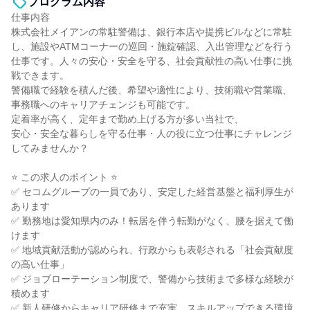
プログラム内容
仕事内容
株式会社メイアンの常駐警備は、銀行本店や提携ビルなどに常駐
し、施設やATMコーナーの巡回・施錠確認、入出管理などを行う
仕事です。人々の安心・安全を守る、社会貢献性の高い仕事に挑
戦できます。
警備職で経験を積んだ後、希望や適性により、技術職や営業職、
事務職へのキャリアチェンジも可能です。
定着率が高く、定年まで勤め上げる方が多い当社で、
安心・安全な暮らしを守る仕事・人の役に立つ仕事にチャレンジ
してみませんか？
⭐ この求人のポイント ⭐
✅ セコムグループの一員であり、安定した経営基盤と福利厚生が
あります
✅ 勤務地は愛知県内のみ！転居を伴う転勤がなく、腰を据えて働
けます
✅ 地域貢献活動が認められ、行政からも表彰される「社会貢献度
の高い仕事」
✅ ジョブローテーション制度で、警備から技術まで多様な経験が
積めます
✅ 新人研修からキャリア研修まで充実。スキルアップできる環境