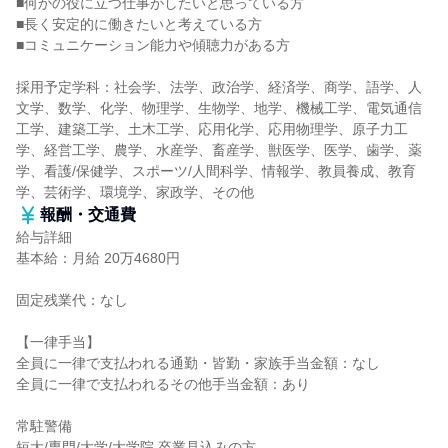
■何かの役に立つ仕事がしたいと思っている方
■長く安定的に働きたいと考えている方
■コミュニケーション能力や傾聴力がある方
採用予定学科：社会学、法学、政治学、経済学、商学、語学、人
文学、数学、化学、物理学、生物学、地学、機械工学、電気通信
工学、建築工学、土木工学、応用化学、応用物理学、原子力工
学、経営工学、農学、水産学、畜産学、獣医学、医学、歯学、薬
学、看護/保健学、スポーツ/人間科学、情報学、教員養成、教育
学、芸術学、環境学、家政学、その他
報酬・交通費
給与詳細
基本給：月給 20万4680円
固定残業代：なし
【一律手当】
全員に一律で支払われる通勤・皆勤・家族手当金額：なし
全員に一律で支払われるその他手当金額：あり
常駐警備
短大/専門/大学/大学院 卒業見込みの方