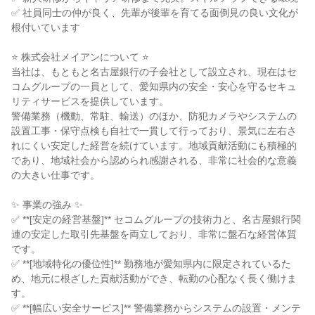
✅ 社員同士の仲が良く、先輩が後輩を育てる面倒見の良い文化が
根付いています
⭐ 株式会社メイアンについて ⭐
当社は、もともと名古屋銀行の子会社として設立され、現在はセ
コムグループの一員として、愛知県内の安全・安心を守るセキュ
リティサービスを提供しています。
警備業務（機動、常駐、輸送）のほか、防犯カメラやシステムの
設置工事・保守点検も自社で一貫して行っており、景気に左右さ
れにくい安定した経営を続けています。地域貢献活動にも積極的
であり、地域社会から認められ感謝される、非常に社会的な意義
の大きい仕事です。
✨ 事業の強み ✨
✅ **[安定の経営基盤]** セコムグループの技術力と、名古屋銀行関
連の安定した取引先基盤を両立しており、非常に盤石な経営体質
です。
✅ **[地域特化の優位性]** 勤務地が愛知県内に限定されているた
め、地元に根ざした貢献活動ができ、転勤の心配なく長く働けま
す。
✅ **[幅広い安全サービス]** 警備業務からシステムの設置・メンテ