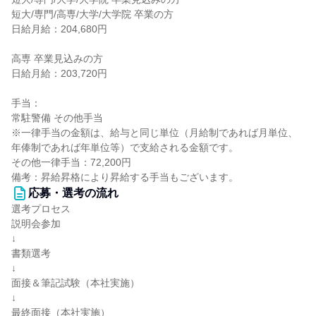
短大/専門/高専/大学/大学院 卒業の方
日給月給：204,680円
高専 卒業見込みの方
日給月給：203,720円
手当：
常駐警備 その他手当
※一律手当の金額は、給与と同じ単位（月給制であれば月単位、
年俸制であれば年単位等）で支給される金額です。
その他一律手当：72,200円
備考：昇給昇格により昇給する手当もございます。
応募・選考の流れ
選考プロセス
説明会参加
↓
書類選考
↓
面接＆筆記試験（本社実施）
↓
最終面接（本社実施）