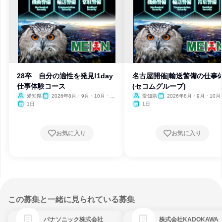
28卒 自分の適性を発見!1day
名古屋開催|輸送警備の仕事
仕事体験コース
(セコムグループ)
愛知県
2026年8月・9月・10月・11
愛知県
2026年8月・9月・10月
月・12月
月・12月
1日
1日
お気に入り
お気に入り
この募集と一緒に見られている募集
パナソニック株式会社
株式会社KADOKAWA