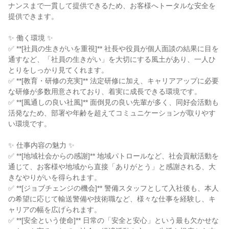
ナンスまで一貫して提供できるため、お客様へトータルな安全を
提供できます。
✨ 働く環境 ✨
✅ **[社員の生きがいを重視]** 社長や役員が個人面談の結果に目を
通すなど、「社員の生きがい」を大切にする風土があり、一人ひ
とりをしっかり見てくれます。
✅ **[教育・研修の充実]** 法定研修に加え、キャリアアップに必要
な研修が多数用意されており、着実に成長できる環境です。
✅ **[風通しの良い社風]** 面倒見の良い先輩が多く、同好会活動も
活発なため、部署や年齢を超えてコミュニケーションが取りやす
い環境です。
✨ 仕事内容の魅力 ✨
✅ **[地域社会からの感謝]** 地域パトロールなど、社会貢献活動を
通じて、お客様や地域から直接「ありがとう」と感謝される、大
きなやりがいを得られます。
✅ **[ジョブチェンジの機会]** 警備スタッフとして入社後も、本人
の希望に応じて輸送警備や技術職など、様々な仕事を経験し、キ
ャリアの幅を広げられます。
✅ **[安全という使命]** 日常の「安全と安心」という最も欠かせな