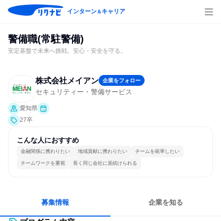
インターン
キャリア
＆
警備職(常駐警備)
安定基盤で未来へ挑戦。安心・安全を守る。
株式会社メイアン
企業をフォロー
セキュリティー・警備サービス
愛知県
27卒
こんな人におすすめ
金融関係に携わりたい
地域貢献に携わりたい
チームを統率したい
チームワークを重視
長く同じ会社に居続けられる
募集情報
企業を知る