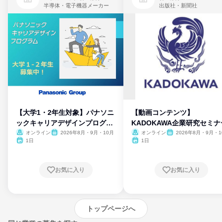
半導体・電子機器メーカー
出版社・新聞社
【大学1・2年生対象】パナソニ
【動画コンテンツ】
ックキャリアデザインプログラ
KADOKAWA企業研究セミナ
ム
オンライン
2026年8月・9月・10月
オンライン
2026年8月・9月・1
月・11月・12月
1日
1日
お気に入り
お気に入り
トップページへ