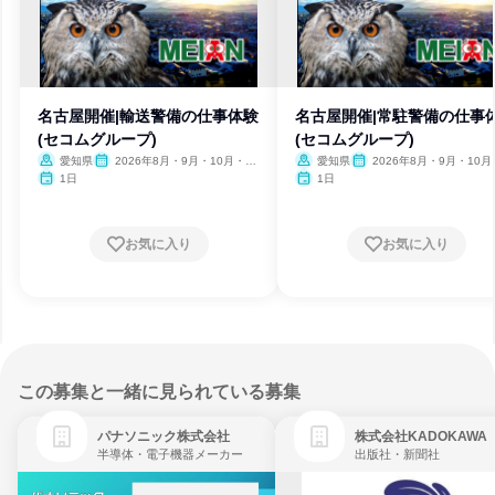
名古屋開催|輸送警備の仕事体験
名古屋開催|常駐警備の仕事
(セコムグループ)
(セコムグループ)
愛知県
2026年8月・9月・10月・11
愛知県
2026年8月・9月・10月
月・12月
月・12月
1日
1日
お気に入り
お気に入り
この募集と一緒に見られている募集
パナソニック株式会社
株式会社KADOKAWA
半導体・電子機器メーカー
出版社・新聞社