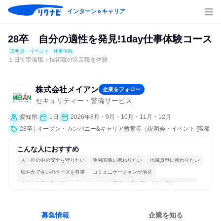
インターン
キャリア
＆
28卒 自分の適性を発見!1day仕事体験コース
説明会・イベント
仕事体験
１日で警備職＋技術職or営業職を体験
株式会社メイアン
企業をフォロー
セキュリティー・警備サービス
愛知県
1日
2026年8月・9月・10月・11月・12月
28卒 | オープン・カンパニー&キャリア教育等（説明会・イベント [職種
研究、会社説明会、業界研究]、仕事体験）
こんな人におすすめ
人・世の中の安全を守りたい
金融関係に携わりたい
地域貢献に携わりたい
穏やかで互いのペースを尊重
コミュニケーションが活発
冷静に仕事に取り組む
チームワークを重視
長く同じ会社に居続けられる
目標に追われず働ける
募集情報
企業を知る