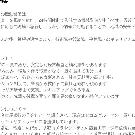
内容
ンの機動警備は、
ターを回線で結び、24時間体制で監視する機械警備が中心です。異常
請に応じて現場へ急行し、迅速かつ的確に対処することで、地域の安全
積んだ後、希望や適性により、技術職や営業職、事務職へのキャリアチ
ント ⭐
プの一員であり、安定した経営基盤と福利厚生があります
県内のみ！転居を伴う転勤がなく、腰を据えて働けます
が認められ、行政からも表彰される「社会貢献度の高い仕事」
ーション制度で、警備から技術まで多様な経験が積めます
キャリア研修まで充実。スキルアップできる環境
が良く、先輩が後輩を育てる面倒見の良い文化が根付いています
アンについて ⭐
と名古屋銀行の子会社として設立され、現在はセコムグループの一員と
るセキュリティサービスを提供しています。
、常駐、輸送）のほか、防犯カメラやシステムの設置工事・保守点検も
に左右されにくい安定した経営を続けています。地域貢献活動にも積極