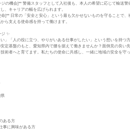
チェンジの機会]** 警備スタッフとして入社後も、本人の希望に応じて輸送
験し、キャリアの幅を広げられます。
いう使命]** 日常の「安全と安心」という最も欠かせないものを守ることで
底から支える使命感を持って働けます。
ジ ✨
たい」「人の役に立つ、やりがいある仕事がしたい」という想いを持つ
の安定基盤のもと、愛知県内で腰を据えて働きませんか？面倒見の良い
・技術者へと育てます。私たちの使命に共感し、一緒に地域の安全を守
！
ン
知県
】
のある方
仕事に興味がある方