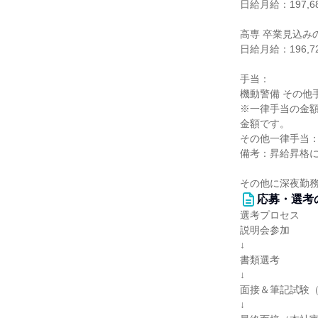
日給月給：197,6
高専 卒業見込み
日給月給：196,7
手当：
機動警備 その他
※一律手当の金
金額です。
その他一律手当：6
備考：昇給昇格
その他に深夜勤務
応募・選考
選考プロセス
説明会参加
↓
書類選考
↓
面接＆筆記試験
↓