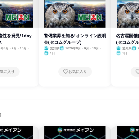
性を発見!1day
警備業界を知る!オンライン説明
名古屋開催
ス
会(セコムグループ)
(セコムグル
26年8月・9月・10月・11
愛知県
2026年8月・9月・10月・11
愛知県
月・12月
月・
1日
1日
気に入り
お気に入り
集