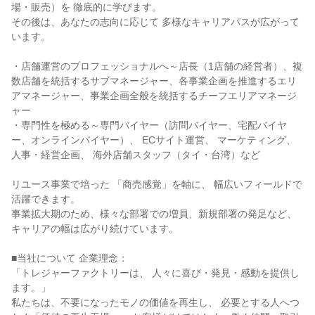
場・販売）を 徹底的に学びます。
その後は、あなたの志向に応じて 多様なキャリアパスが広がって
います。
・店舗運営のプロフェッショナルへ～店長（1店舗の経営者）、複
数店舗を統括するサブマネージャー、各事業企画を推進するエリ
アマネージャー、事業企画全般を統括するチーフエリアマネージ
ャー
・専門性を極める～専門バイヤー（訪問バイヤー、宅配バイヤ
ー、オンラインバイヤー）、 ECサイト運営、 マーケティング、
人事・経営企画、 海外店舗スタッフ（タイ・台湾）など
リユース事業で培った 「商売感覚」を軸に、 幅広いフィールドで
活躍できます。
事業拡大期のため、様々な部署での増員、新規部署の発足など、
キャリアの幅は広がり続けています。
■当社について 企業理念：
「トレジャーファクトリーは、 人々に喜び・発見・感動を提供し
ます。」
私たちは、不要になったモノの価値を再生し、 必要とする人へつ