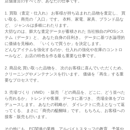
店舗運営のすべてが、あなたの仕事です。
1. 買取（査定・仕入れ） お客様が持ち込まれた品物を査定し、 買
い取る、商売の「入口」です。 衣料、家電、家具、ブランド品な
ど、 ジャンルは多岐にわたります。
大切なのは、膨大な査定データが蓄積された 当社独自のPOSシス
テム（データ）と、 あなた自身の目利き。 データに基づき論理的
に価値を見極め、 「いくらで買うか」を決定します。
どんなアイテムを強化するのか、仕入れの強化や在庫のコントロ
ールなど、お店の特色を作る最も重要な仕事です。
2. 商品化 買い取った品物を、 次のお客様に喜んでいただくため、
クリーニングやメンテナンスを行います。 価値を「再生」する重
要なプロセスです。
3. 売場づくり（VMD）・販売 「どの商品を、どこに、どう並べた
ら売れるか」 トレンドや客層、データに基づき、 売場全体をプロ
デュースします。 あなたの戦略が、 ダイレクトに売上となって返
ってくる、 まさに「商売の醍醐味」です。 もちろん、お客様への
接客・販売も行います。
その他にも、EC関連の業務、アルバイトスタッフの教育、予算や