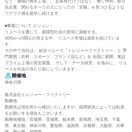
なぐ「価値の再生工場」。 お客様だけではなく、働く仲間、取引
先企業、関わるすべての人にとっての「宝物」を見つけるような
ワクワク感を提供し続けます。
■事業について ビジョン：
リユースを通じて、循環型社会の実現に貢献する。
SDGsへの関心が高まる中、 リユース市場は成長を続けていま
す。
その中で当社は、 総合リユース「トレジャーファクトリー」と 専
門業態（衣料、スポーツ、ブランド品など）を 全国に展開。東証
プライム上場の安定基盤、 そして「データ経営」を強みに、 リユ
ースを社会の当たり前にしていきます。
開催地
神奈川県
株式会社トレジャー・ファクトリー
勤務地
勤務先は現住所から検討いたしますが、採用状況によっては転居
をお願いする場合もございます。
勤務候補地：宮城県、茨城県、栃木県、群馬県、埼玉県、千葉
県、東京都、神奈川県、愛知県、滋賀県、京都府、大阪府、兵庫
県、岡山県、福岡県