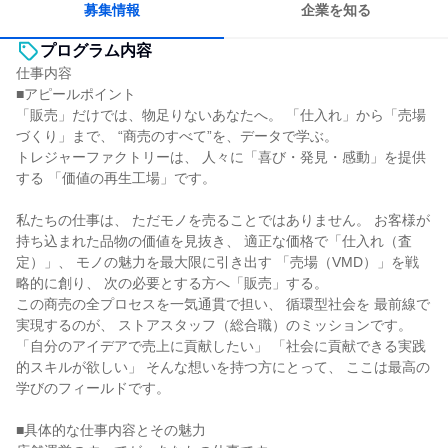
募集情報
企業を知る
プログラム内容
仕事内容
■アピールポイント
「販売」だけでは、物足りないあなたへ。 「仕入れ」から「売場
づくり」まで、 “商売のすべて”を、データで学ぶ。
トレジャーファクトリーは、 人々に「喜び・発見・感動」を提供
する 「価値の再生工場」です。
私たちの仕事は、 ただモノを売ることではありません。 お客様が
持ち込まれた品物の価値を見抜き、 適正な価格で「仕入れ（査
定）」、 モノの魅力を最大限に引き出す 「売場（VMD）」を戦
略的に創り、 次の必要とする方へ「販売」する。
この商売の全プロセスを一気通貫で担い、 循環型社会を 最前線で
実現するのが、 ストアスタッフ（総合職）のミッションです。
「自分のアイデアで売上に貢献したい」 「社会に貢献できる実践
的スキルが欲しい」 そんな想いを持つ方にとって、 ここは最高の
学びのフィールドです。
■具体的な仕事内容とその魅力