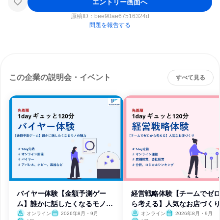
エントリー画面へ
原稿ID：
bee90ae67516324d
問題を報告する
この企業の説明会・イベント
すべて見る
バイヤー体験【金額予測ゲー
経営戦略体験【チームでゼ
ム】誰かに話したくなるモノの
ら考える】人気なお店づく
魅力
オンライン
2026年8月・9月
オンライン
2026年8月・9月