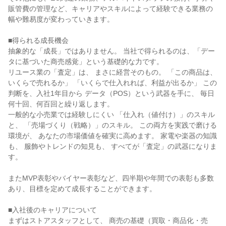
販管費の管理など、キャリアやスキルによって経験できる業務の
幅や難易度が変わっていきます。
■得られる成長機会
抽象的な「成長」ではありません。 当社で得られるのは、「デー
タに基づいた商売感覚」という基礎的な力です。
リユース業の「査定」は、 まさに経営そのもの。 「この商品は、
いくらで売れるか」 「いくらで仕入れれば、利益が出るか」 この
判断を、入社1年目から データ（POS）という武器を手に、 毎日
何十回、何百回と繰り返します。
一般的な小売業では経験しにくい 「仕入れ（値付け）」のスキル
と、 「売場づくり（戦略）」のスキル。 この両方を実践で磨ける
環境が、 あなたの市場価値を確実に高めます。 家電や楽器の知識
も、 服飾やトレンドの知見も、 すべてが「査定」の武器になりま
す。
またMVP表彰やバイヤー表彰など、四半期や年間での表彰も多数
あり、目標を定めて成長することができます。
■入社後のキャリアについて
まずはストアスタッフとして、 商売の基礎（買取・商品化・売