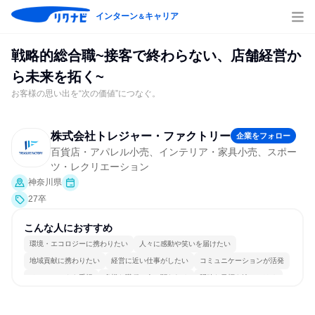
インターン
キャリア
＆
戦略的総合職~接客で終わらない、店舗経営か
ら未来を拓く~
お客様の思い出を“次の価値”につなぐ。
株式会社トレジャー・ファクトリー
企業をフォロー
百貨店・アパレル小売、インテリア・家具小売、スポー
ツ・レクリエーション
神奈川県
27卒
こんな人におすすめ
環境・エコロジーに携わりたい
人々に感動や笑いを届けたい
地域貢献に携わりたい
経営に近い仕事がしたい
コミュニケーションが活発
チームワークを重視
多様な職種の人と関われる
明確な目標を追いかける
若手が裁量を持てる環境
人とたくさん会話する