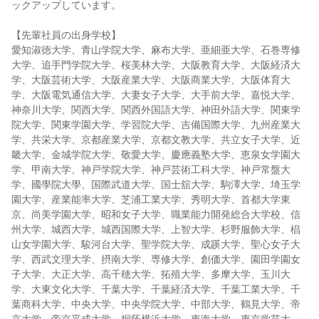
ックアップしています。
【先輩社員の出身学校】
愛知淑徳大学、青山学院大学、麻布大学、亜細亜大学、石巻専修
大学、追手門学院大学、桜美林大学、大阪教育大学、大阪経済大
学、大阪芸術大学、大阪産業大学、大阪商業大学、大阪体育大
学、大阪電気通信大学、大妻女子大学、大手前大学、嘉悦大学、
神奈川大学、関西大学、関西外国語大学、神田外語大学、関東学
院大学、関東学園大学、学習院大学、吉備国際大学、九州産業大
学、共栄大学、京都産業大学、京都文教大学、共立女子大学、近
畿大学、金城学院大学、敬愛大学、慶應義塾大学、恵泉女学園大
学、甲南大学、神戸学院大学、神戸芸術工科大学、神戸常盤大
学、國學院大學、国際武道大学、国士舘大学、駒澤大学、埼玉学
園大学、産業能率大学、芝浦工業大学、秀明大学、首都大学東
京、尚美学園大学、昭和女子大学、職業能力開発総合大学校、信
州大学、城西大学、城西国際大学、上智大学、杉野服飾大学、椙
山女学園大学、駿河台大学、聖学院大学、成蹊大学、聖心女子大
学、西武文理大学、摂南大学、専修大学、創価大学、園田学園女
子大学、大正大学、高千穂大学、拓殖大学、多摩大学、玉川大
学、大東文化大学、千葉大学、千葉経済大学、千葉工業大学、千
葉商科大学、中央大学、中央学院大学、中部大学、鶴見大学、帝