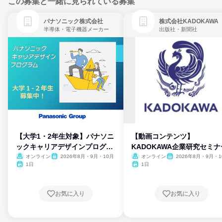
この募集と一緒に見られている募集
パナソニック株式会社
株式会社KADOKAWA
半導体・電子機器メーカー
出版社・新聞社
【大学1・2年生対象】パナソニ
【動画コンテンツ】
ックキャリアデザインプログラ
KADOKAWA企業研究セミナ
ム
オンライン
2026年8月・9月・10月
オンライン
2026年8月・9月・1
月・11月・12月
1日
1日
お気に入り
お気に入り