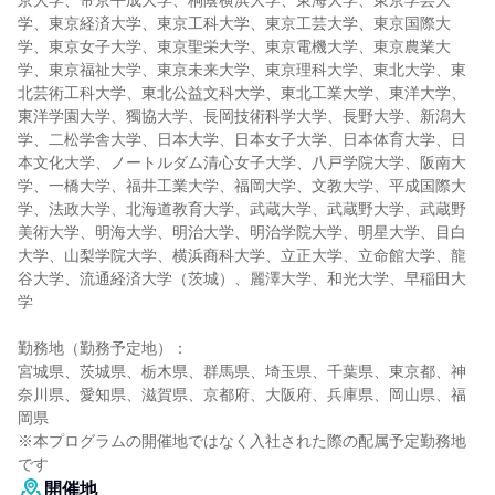
京大学、帝京平成大学、桐蔭横浜大学、東海大学、東京学芸大
学、東京経済大学、東京工科大学、東京工芸大学、東京国際大
学、東京女子大学、東京聖栄大学、東京電機大学、東京農業大
学、東京福祉大学、東京未来大学、東京理科大学、東北大学、東
北芸術工科大学、東北公益文科大学、東北工業大学、東洋大学、
東洋学園大学、獨協大学、長岡技術科学大学、長野大学、新潟大
学、二松学舎大学、日本大学、日本女子大学、日本体育大学、日
本文化大学、ノートルダム清心女子大学、八戸学院大学、阪南大
学、一橋大学、福井工業大学、福岡大学、文教大学、平成国際大
学、法政大学、北海道教育大学、武蔵大学、武蔵野大学、武蔵野
美術大学、明海大学、明治大学、明治学院大学、明星大学、目白
大学、山梨学院大学、横浜商科大学、立正大学、立命館大学、龍
谷大学、流通経済大学（茨城）、麗澤大学、和光大学、早稲田大
学
勤務地（勤務予定地）：
宮城県、茨城県、栃木県、群馬県、埼玉県、千葉県、東京都、神
奈川県、愛知県、滋賀県、京都府、大阪府、兵庫県、岡山県、福
岡県
※本プログラムの開催地ではなく入社された際の配属予定勤務地
です
開催地