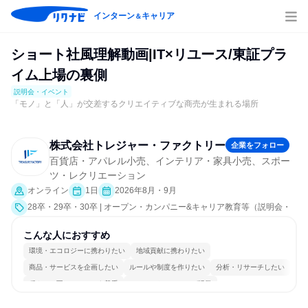
インターン
キャリア
＆
ショート社風理解動画|IT×リユース/東証プラ
イム上場の裏側
説明会・イベント
「モノ」と「人」が交差するクリエイティブな商売が生まれる場所
株式会社トレジャー・ファクトリー
企業をフォロー
百貨店・アパレル小売、インテリア・家具小売、スポー
ツ・レクリエーション
オンライン
1日
2026年8月・9月
28卒・29卒・30卒 | オープン・カンパニー&キャリア教育等（説明会・
イベント [会社説明会、業界研究]）
こんな人におすすめ
環境・エコロジーに携わりたい
地域貢献に携わりたい
商品・サービスを企画したい
ルールや制度を作りたい
分析・リサーチしたい
穏やかで互いのペースを尊重
コミュニケーションが活発
常に新しいものに挑戦
チームワークを重視
若手が裁量を持てる環境