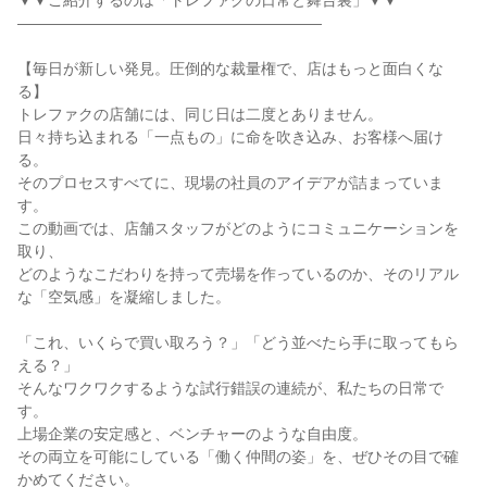
▼▼ご紹介するのは「トレファクの日常と舞台裏」▼▼
――――――――――――――――――――
【毎日が新しい発見。圧倒的な裁量権で、店はもっと面白くな
る】
トレファクの店舗には、同じ日は二度とありません。
日々持ち込まれる「一点もの」に命を吹き込み、お客様へ届け
る。
そのプロセスすべてに、現場の社員のアイデアが詰まっていま
す。
この動画では、店舗スタッフがどのようにコミュニケーションを
取り、
どのようなこだわりを持って売場を作っているのか、そのリアル
な「空気感」を凝縮しました。
「これ、いくらで買い取ろう？」「どう並べたら手に取ってもら
える？」
そんなワクワクするような試行錯誤の連続が、私たちの日常で
す。
上場企業の安定感と、ベンチャーのような自由度。
その両立を可能にしている「働く仲間の姿」を、ぜひその目で確
かめてください。