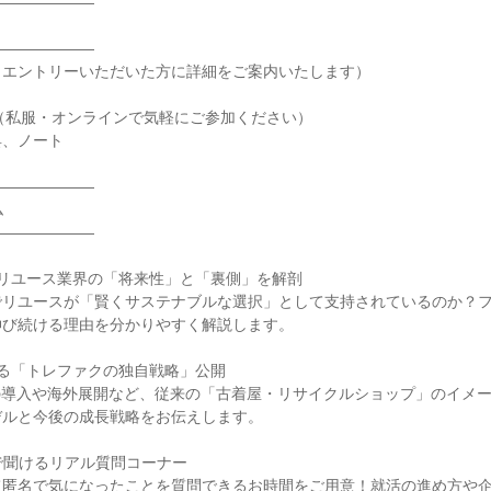
―――――――
―――――――
（エントリーいただいた方に詳細をご案内いたします）
（私服・オンラインで気軽にご参加ください）
具、ノート
―――――――
ム
―――――――
！リユース業界の「将来性」と「裏側」を解剖
でリユースが「賢くサステナブルな選択」として支持されているのか？
伸び続ける理由を分かりやすく解説します。
る「トレファクの独自戦略」公開
の導入や海外展開など、従来の「古着屋・リサイクルショップ」のイメ
デルと今後の成長戦略をお伝えします。
で聞けるリアル質問コーナー
て匿名で気になったことを質問できるお時間をご用意！就活の進め方や