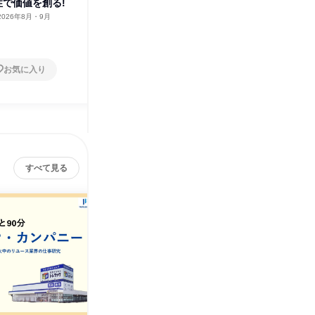
性で価値を創る!
体験!
ら考える
2026年8月・9月
東京都
2026年8月・9月
オンラ
1日
1日
お気に入り
お気に入り
すべて見る