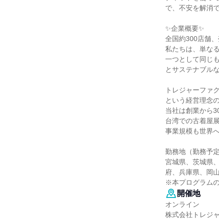
で、不安を解消
✨企業概要✨
全国約300店舗、
私たちは、単な
一つとして同じ
とサステナブル
トレジャーファ
という経営理念
当社は創業から3
台湾での古着屋
事業規模も世界
勤務地（勤務予
宮城県、茨城県
府、兵庫県、岡
※本プログラム
開催地
オンライン
株式会社トレジ