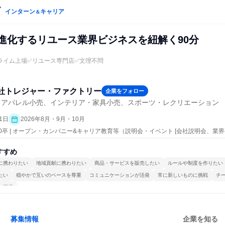
インターン
キャリア
＆
Tで進化するリユース業界ビジネスを紐解く90分
ライム上場✅リユース専門店✅文理不問
社トレジャー・ファクトリー
企業をフォロー
・アパレル小売、インテリア・家具小売、スポーツ・レクリエーション
1日
2026年8月・9月・10月
30卒 | オープン・カンパニー&キャリア教育等（説明会・イベント [会社説明会、業界
すすめ
に携わりたい
地域貢献に携わりたい
商品・サービスを販売したい
ルールや制度を作りたい
たい
穏やかで互いのペースを尊重
コミュニケーションが活発
常に新しいものに挑戦
チ
る環境
募集情報
企業を知る