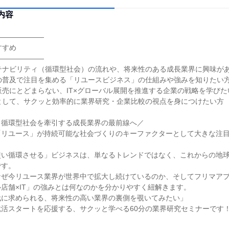
内容
―――――――
すすめ
―――――――
テナビリティ（循環型社会）の流れや、将来性のある成長業界に興味が
の普及で注目を集める「リユースビジネス」の仕組みや強みを知りたい
販売にとどまらない、IT×グローバル展開を推進する企業の戦略を学びた
として、サクッと効率的に業界研究・企業比較の視点を身につけたい方
！循環型社会を牽引する成長業界の最前線へ／
「リユース」が持続可能な社会づくりのキーファクターとして大きな注
使い循環させる」ビジネスは、単なるトレンドではなく、これからの地
です。
なぜ今リユース業界が世界中で拡大し続けているのか、そしてフリマア
店舗×IT」の強みとは何なのかを分かりやすく紐解きます。
代に求められる、将来性の高い業界の裏側を覗いてみたい」
活スタートを応援する、サクッと学べる60分の業界研究セミナーです