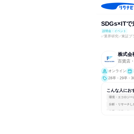
SDGs×I
説明会・イベント
✅業界研究✅東証プ
株式会
百貨店
オンライン
28卒・29卒・
こんな人にお
環境・エコロジー
分析・リサーチし
若手が裁量を持て