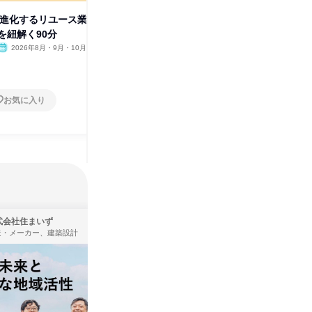
Tで進化するリユース業
ショート社風理解動画|IT×リユ
【先着順
を紐解く90分
ース/東証プライム上場の裏側
体験!
2026年8月・9月・10月
オンライン
2026年8月・9月
東京都
1日
1日
お気に入り
お気に入り
式会社住まいず
株式会社タカラトミー
造・メーカー、建築設計
製造・メーカー