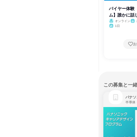
バイヤー体験
ム】誰かに話
魅力
オンライン
1日
お
この募集と一
パナソ
半導体