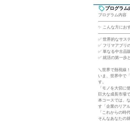
プログラム
プログラム内容
―――――――
✨ こんな方にお
―――――――
✅ 世界的なサス
✅ フリマアプリ
✅ 単なる中古品
✅ 就活の第一歩
＼世界で熱視線
いま、世界中で
す。
「モノを大切に
巨大な成長市場
本コースでは、
す「企業のリアル
「これからの時
そんなあなたの就