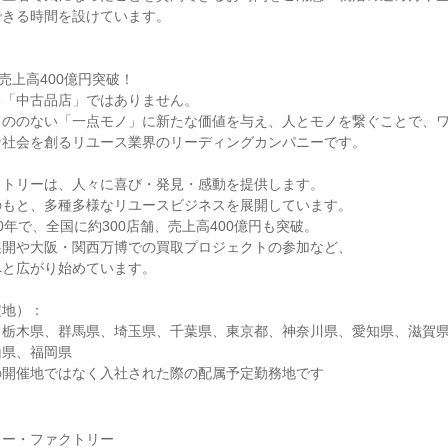
できる時間を設けています。
売上高400億円突破！
る「中古品店」ではありません。
もののない「一点モノ」に新たな価値を与え、人とモノを繋ぐことで、
な社会を創るリユース業界のリーディングカンパニーです。
クトリーは、人々に喜び・発見・感動を提供します。
のもと、多種多様なリユースビジネスを展開しています。
0年で、全国に約300店舗、売上高400億円も突破。
展開や大阪・関西万博での買取プロジェクトの参加など、
へと広がり始めています。
定地）：
、栃木県、群馬県、埼玉県、千葉県、東京都、神奈川県、愛知県、滋賀
山県、福岡県
の開催地ではなく入社された際の配属予定勤務地です
ャー・ファクトリー