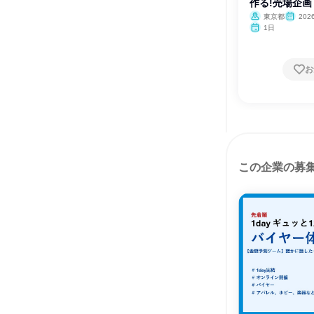
作る!売場企
東京都
20
1日
お
この企業の募