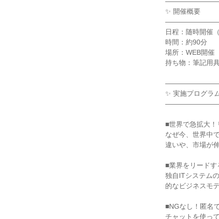
―――――――
✨ 開催概要
―――――――
日程：随時開催
時間：約90分
場所：WEB開催
持ち物：筆記用
―――――――
✨ 実施プログラ
―――――――
■世界で急拡大
なぜ今、世界中
違いや、市場が
■業界をリードす
独自ITシステム
的なビジネスモ
■NGなし！匿名
チャットを使っ