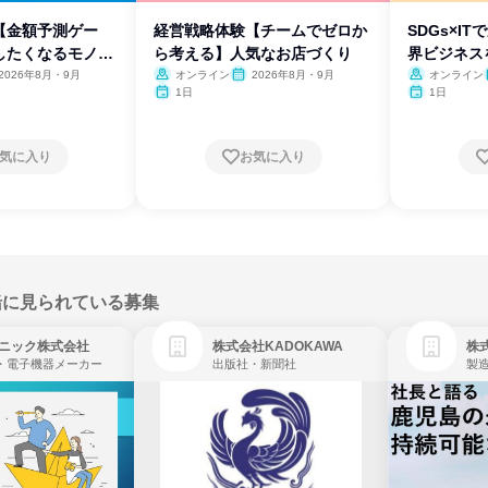
【金額予測ゲー
経営戦略体験【チームでゼロか
SDGs×I
したくなるモノの
ら考える】人気なお店づくり
界ビジネス
2026年8月・9月
オンライン
2026年8月・9月
オンライン
1日
1日
気に入り
お気に入り
緒に見られている募集
ニック株式会社
株式会社KADOKAWA
株
・電子機器メーカー
出版社・新聞社
製