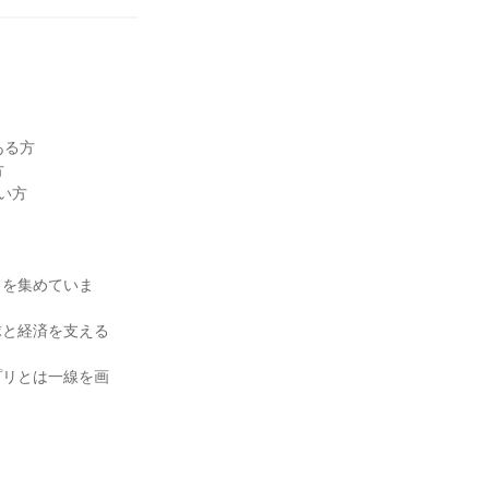
ある方
方
い方
目を集めていま
球と経済を支える
プリとは一線を画
！