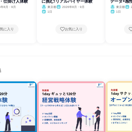
画・仕掛け人体験
に挑む!リアルバイヤー体験
データ×感
26年8月・9月
東京都
2026年8月・9月
東京都
1日
1日
気に入り
お気に入り
集