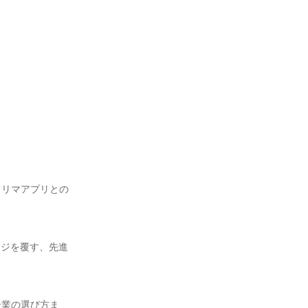
フリマアプリとの
ージを覆す、先進
企業の選び方ま