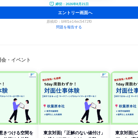
締切：2026年8月21日
エントリー画面へ
原稿ID：
bf4f1e14ec5472f0
問題を報告する
明会・イベント
を惹きつける空間を
東京対面|「正解のない値付け」
東京対面|