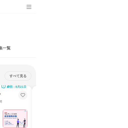
集一覧
すべて見る
締切：8月21日
締切：8月21日
ら
バイヤー体験【金額予測ゲーム】
誰かに話したくなるモノの魅力
問
✅東証プライム上場✅リユース専門店✅文理不問
説明会・イベント
仕事体験
オンライン
2026年8月・9月
1日