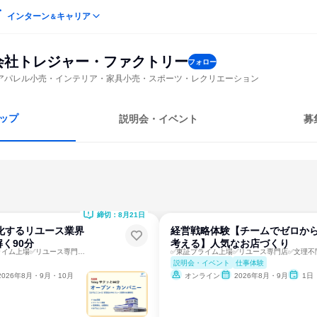
インターン
キャリア
＆
会社トレジャー・ファクトリー
フォロー
アパレル小売・インテリア・家具小売・スポーツ・レクリエーション
ップ
説明会・イベント
募
締切：8月21日
で進化するリユース業界
経営戦略体験【チームでゼロか
く90分
考える】人気なお店づくり
✅業界研究✅東証プライム上場✅リユース専門店✅文理不問
✅東証プライム上場✅リユース専門店✅文理不
説明会・イベント
仕事体験
2026年8月・9月・10月
オンライン
2026年8月・9月
1日