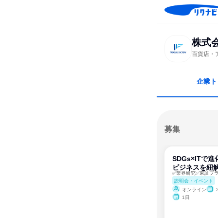
株式
百貨店・
企業ト
募集
SDGs×IT
ビジネスを紐解
説明会・イベント
オンライン
1日