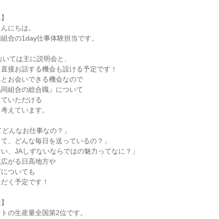
ム】
こんにちは。
組合の1day仕事体験担当です。
においては主に説明会と、
と直接お話する機会も設ける予定です！
んとお会いできる機会なので
協同組合の総合職』について
っていただける
と考えています。
てどんなお仕事なの？」
して、どんな毎日を送っているの？」
い、JAしずないならではの魅力ってなに？」
然広がる日高地方や
どについても
ただく予定です！
慢】
トの生産量全国第2位です。