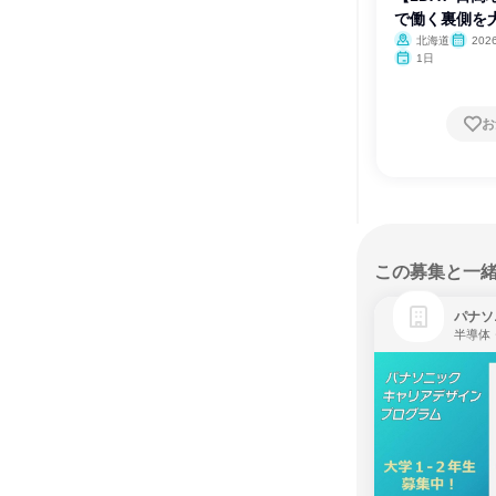
で働く裏側を大
北海道
20
月
1日
お
この募集と一
パナソ
半導体