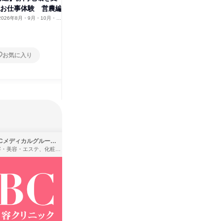
のお仕事体験 営農編
える JAのお仕事体験 総務編
働く裏側
2026年8月・9月・10月・11
北海道
2026年8月・9月・10月・11
北海道
月
1日
1日
お気に入り
お気に入り
SBCメディカルグループ株式会社
株式会社バンダイ
理容・美容・エステ、化粧品・理美容用品小売、医療・病院
アパレル・繊維・スポーツメーカー、製造・メーカー、ゲーム制作・販売