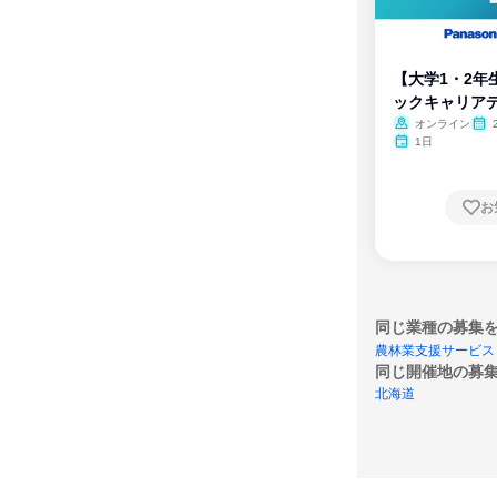
【大学1・2年
ックキャリア
ム
オンライン
1日
お
同じ業種の募集
農林業支援サービス
同じ開催地の募
北海道