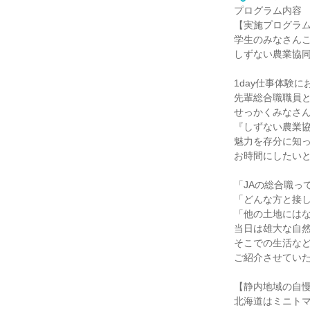
プログラム内容
【実施プログラ
学生のみなさん
しずない農業協同
1day仕事体験
先輩総合職職員
せっかくみなさ
『しずない農業
魅力を存分に知
お時間にしたい
「JAの総合職っ
「どんな方と接
「他の土地にはな
当日は雄大な自
そこでの生活な
ご紹介させてい
【静内地域の自
北海道はミニトマ