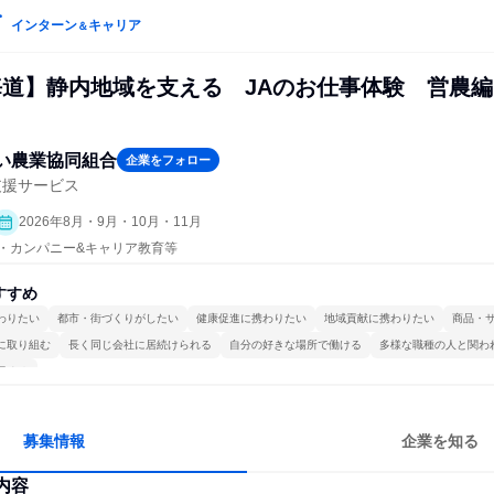
インターン
キャリア
＆
海道】静内地域を支える JAのお仕事体験 営農編
い農業協同組合
企業をフォロー
支援サービス
2026年8月・9月・10月・11月
プン・カンパニー&キャリア教育等
すすめ
わりたい
都市・街づくりがしたい
健康促進に携わりたい
地域貢献に携わりたい
商品・
に取り組む
長く同じ会社に居続けられる
自分の好きな場所で働ける
多様な職種の人と関わ
極める
募集情報
企業を知る
内容