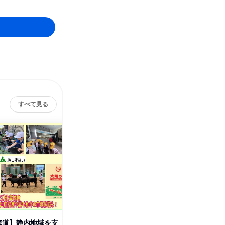
すべて見る
海道】静内地域を支
【総務×北海道】静内地域を支
【1DAY