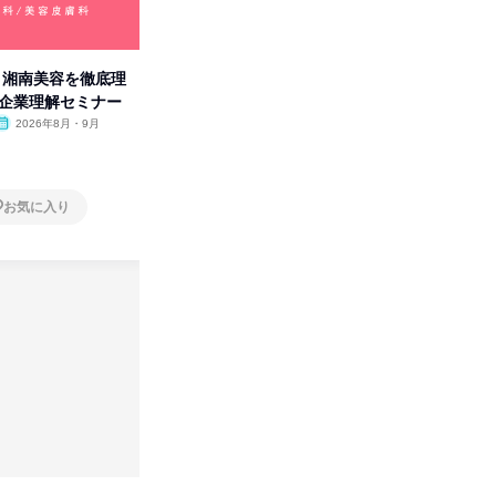
卒】湘南美容を徹底理
人事の心を動かす「自己表現」
「洋服の
付企業理解セミナー
の極意/選考官の本音を動画で公
分の強み
開
2026年8月・9月
オンライン
2026年8月・9月・10
オンラ
月・11月・12月
1日
1日
お気に入り
お気に入り