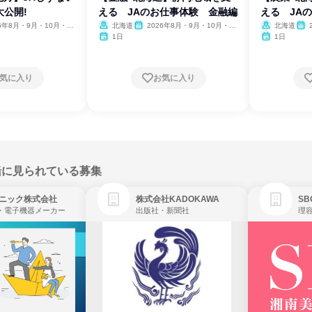
公開!
える JAのお仕事体験 金融編
える JA
26年8月・9月・10月・11
北海道
2026年8月・9月・10月・11
北海道
月
月
1日
1日
気に入り
お気に入り
緒に見られている募集
ニック株式会社
株式会社KADOKAWA
・電子機器メーカー
出版社・新聞社