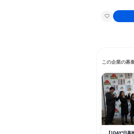
この企業の募
【1DAY*日