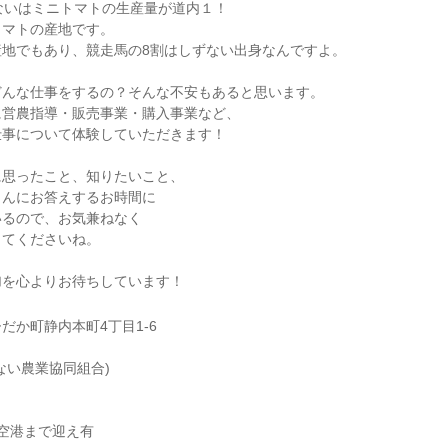
ないはミニトマトの生産量が道内１！
トマトの産地です。
産地でもあり、競走馬の8割はしずない出身なんですよ。
どんな仕事をするの？そんな不安もあると思います。
に営農指導・販売事業・購入事業など、
仕事について体験していただきます！
に思ったこと、知りたいこと、
らんにお答えするお時間に
いるので、お気兼ねなく
してくださいね。
加を心よりお待ちしています！
だか町静内本町4丁目1-6
ない農業協同組合)
歳空港まで迎え有