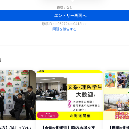
締切：なし
エントリー画面へ
原稿ID：
b952724ec0413bed
問題を報告する
集
高地方】JAしずない
【金融×北海道】静内地域を支
【農業×北