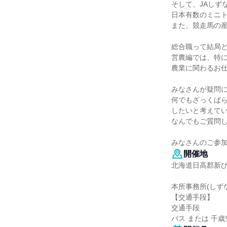
そして、JAしず
日本有数のミニ
また、競走馬の
総合職って結局
営農編では、特
農業に関わるお
みなさんが疑問
何でもざっくば
したいと考えて
なんでもご質問
みなさんのご参
開催地
北海道日高郡新ひ
本所事務所(しず
【交通手段】
交通手段
バス または 千