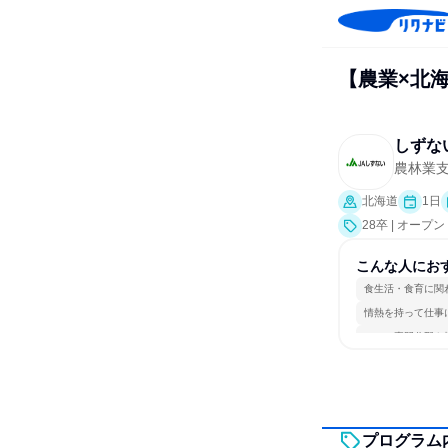
【農業×北
しずな
農林業
北海道
1日
28卒 | オー
こんな人にお
食生活・食育に関
情熱を持って仕事
一つの専門分野を
プログラム