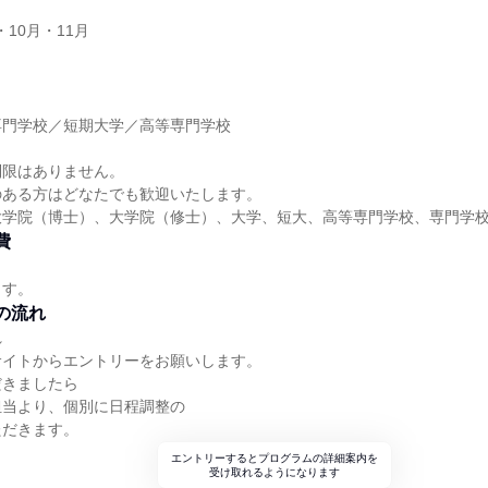
・10月・11月
】
専門学校／短期大学／高等専門学校
】
制限はありません。
のある方はどなたでも歓迎いたします。
大学院（博士）、大学院（修士）、大学、短大、高等専門学校、専門学
費
ます。
の流れ
れ
サイトからエントリーをお願いします。
だきましたら
担当より、個別に日程調整の
ただきます。
エントリーするとプログラムの詳細案内を
受け取れるようになります