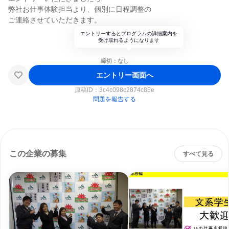
弊社お仕事体験担当より、個別に日程調整の
ご連絡させていただきます。
エントリーするとプログラムの詳細案内を
受け取れるようになります
締切：なし
エントリー画面へ
原稿ID：
3c4c098c2874c85e
問題を報告する
この企業の募集
すべて見る