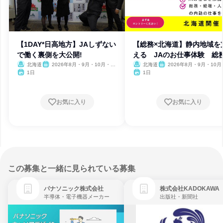
【1DAY*日高地方】JAしずない
【総務×北海道】静内地域を
で働く裏側を大公開!
える JAのお仕事体験 総
北海道
2026年8月・9月・10月・11
北海道
2026年8月・9月・10月
月
月
1日
1日
お気に入り
お気に入り
この募集と一緒に見られている募集
パナソニック株式会社
株式会社KADOKAWA
半導体・電子機器メーカー
出版社・新聞社