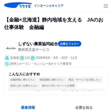
インターン
キャリア
＆
【金融×北海道】静内地域を支える JAのお
仕事体験 金融編
しずない農業協同組合
企業をフォロー
農林業支援サービス
北海道
1日
2026年8月・9月・10月・11月
28卒 | オープン・カンパニー&キャリア教育等
こんな人におすすめ
金融関係に携わりたい
地域貢献に携わりたい
商品・サービスを企画したい
経営に近い仕事がしたい
穏やかで互いのペースを尊重
コミュニケーションが活発
チームワークを重視
長く同じ会社に居続けられる
自分の好きな場所で働ける
一つの専門分野を極める
募集情報
企業を知る