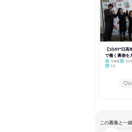
【1DAY*日
で働く裏側を大
北海道
20
月
1日
お
この募集と一