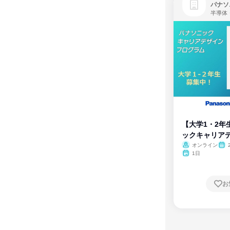
パナソ
半導体
【大学1・2年
ックキャリア
ム
オンライン
1日
お