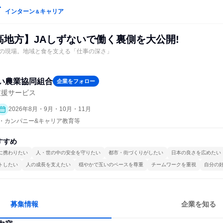
インターン
キャリア
＆
日高地方】JAしずないで働く裏側を大公開!
の現場。地域と食を支える「仕事の深さ」
い農業協同組合
企業をフォロー
支援サービス
2026年8月・9月・10月・11月
プン・カンパニー&キャリア教育等
すすめ
に携わりたい
人・世の中の安全を守りたい
都市・街づくりがしたい
日本の良さを広めたい
トしたい
人の成長を支えたい
穏やかで互いのペースを尊重
チームワークを重視
自分の
募集情報
企業を知る