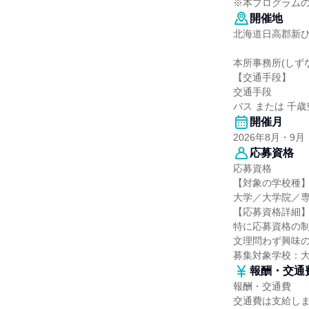
※本プログラム
開催地
北海道日高郡新ひ
本所事務所(しず
【交通手段】
交通手段
バス または 千
開催月
2026年8月・9月
応募資格
応募資格
【対象の学校種
大学／大学院／
【応募資格詳細
特に応募資格の
文理問わず興味
募集対象学校：
報酬・交通
報酬・交通費
交通費は支給し