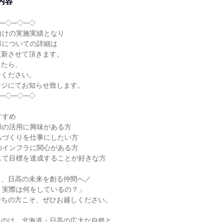
内容
─◇─◇─◇
向けの実施実績となり
容についての詳細は
更新させて頂きます。
したら、
ーください。
ージにてお知らせ致します。
─◇─◇─◇
すすめ
源の活用に興味がある方
ちづくりを仕事にしたい方
のインフラに関心がある方
して目標を達成することが好きな方
と、日高の未来を創る仲間へ／
、実際は何をしているの？」
持ちの方こそ、ぜひお越しください。
うのは、北海道・日高の広大な自然と、