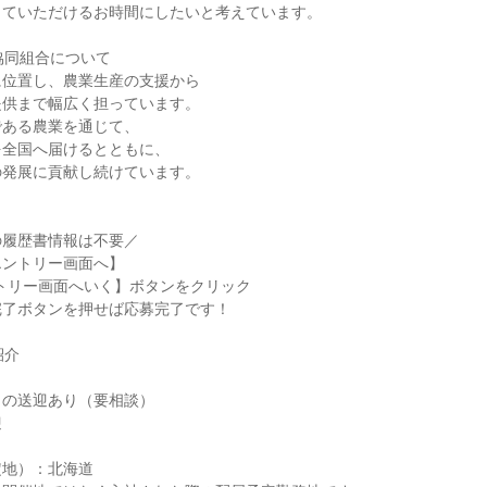
っていただけるお時間にしたいと考えています。
協同組合について
に位置し、農業生産の支援から
提供まで幅広く担っています。
である農業を通じて、
を全国へ届けるとともに、
の発展に貢献し続けています。
の履歴書情報は不要／
エントリー画面へ】
トリー画面へいく】ボタンをクリック
完了ボタンを押せば応募完了です！
紹介
り
らの送迎あり（要相談）
迎
定地）：北海道