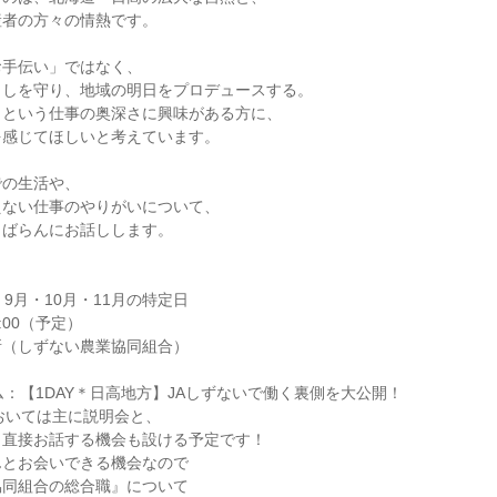
産者の方々の情熱です。
お手伝い」ではなく、
らしを守り、地域の明日をプロデュースする。
」という仕事の奥深さに興味がある方に、
を感じてほしいと考えています。
での生活や、
えない仕事のやりがいについて、
くばらんにお話しします。
9月・10月・11月の特定日
6:00（予定）
所（しずない農業協同組合）
ム：【1DAY＊日高地方】JAしずないで働く裏側を大公開！
においては主に説明会と、
と直接お話する機会も設ける予定です！
んとお会いできる機会なので
協同組合の総合職』について