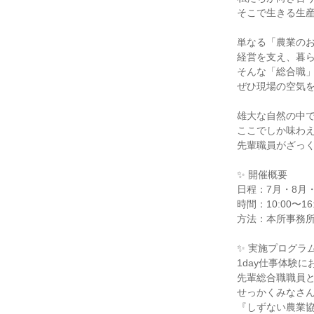
そこで生きる生
単なる「農業の
経営を支え、暮
そんな「総合職
ぜひ現場の空気
雄大な自然の中
ここでしか味わ
先輩職員がざっ
✨ 開催概要
日程：7月・8月・
時間：10:00〜1
方法：本所事務
✨ 実施プログラ
1day仕事体験
先輩総合職職員
せっかくみなさ
『しずない農業