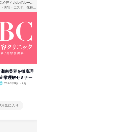
SBCメディカルグループ株式会社
株式会社バンダイ
理容・美容・エステ、化粧品・理美容用品小売、医療・病院
アパレル・繊維・スポーツメーカー、製造・メーカー、ゲーム制作・販売
卒】湘南美容を徹底理
人事の心を動かす「自己表現」
タカラト
付企業理解セミナー
の極意/選考官の本音を動画で公
ビ」を学
開
2026年8月・9月
オンライン
2026年8月・9月・10
オンラ
月・11月・12月
1日
1日
お気に入り
お気に入り