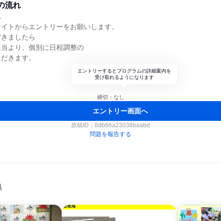
の流れ
れ
サイトからエントリーをお願いします。
だきましたら
担当より、個別に日程調整の
ただきます。
エントリーするとプログラムの詳細案内を
受け取れるようになります
締切：なし
エントリー画面へ
原稿ID：
8db66a23038baabd
問題を報告する
集