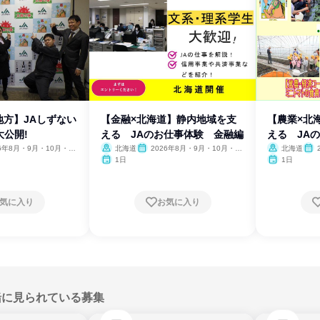
高地方】JAしずない
【金融×北海道】静内地域を支
【農業×北
公開!
える JAのお仕事体験 金融編
える JA
26年8月・9月・10月・11
北海道
2026年8月・9月・10月・11
北海道
月
月
1日
1日
気に入り
お気に入り
緒に見られている募集