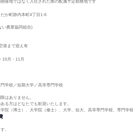
の開催地ではなく入社された際の配属予定勤務地です
だか町静内本町4丁目1-6
ない農業協同組合)
歳空港まで迎え有
・10月・11月
】
専門学校／短期大学／高等専門学校
】
制限はありません。
のある方はどなたでも歓迎いたします。
大学院（博士）、大学院（修士）、大学、短大、高等専門学校、専門学
費
ます。