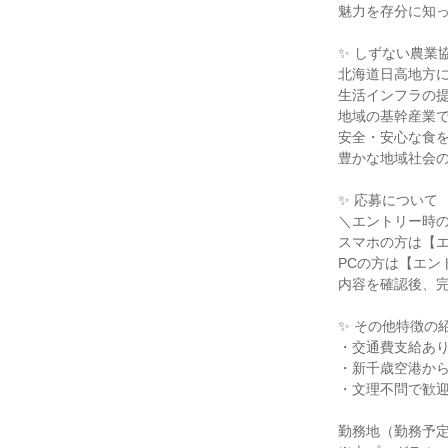
魅力を存分に知
✨ しずない農業
北海道日高地方
生活インフラの
地域の基幹産業
安全・安心な食
豊かな地域社会
✨ 応募について
＼エントリー時
スマホの方は【
PCの方は【エン
内容を確認後、
✨ その他特徴の
・交通費支給あ
・新千歳空港か
・文理不問で歓
勤務地（勤務予