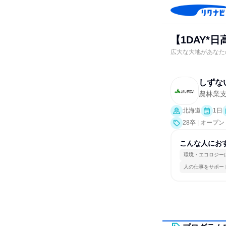
【1DAY*
広大な大地があなた
しずな
農林業
北海道
1日
28卒 | オー
こんな人にお
環境・エコロジー
人の仕事をサポー