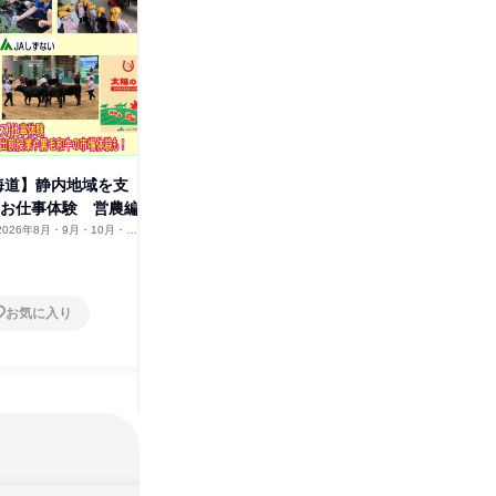
海道】静内地域を支
【総務×北海道】静内地域を支
【1DAY
のお仕事体験 営農編
える JAのお仕事体験 総務編
働く裏側
2026年8月・9月・10月・11
北海道
2026年8月・9月・10月・11
北海道
月
1日
1日
お気に入り
お気に入り