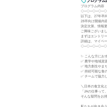
プログラム
プログラム内容
◇─◇─◇─◇─◇
以下は、27年卒
28卒向け開催内
決定次第、情報
ご興味ございま
まずはエントリ
詳細は、マイペ
◇─◇─◇─◇─◇
✨ こんな方にお
✅ 農学や地域資
✅ 地方創生やま
✅ 持続可能な食
✅ チームで協力
＼日本の食文化
「JAの仕事って
そんな疑問をお
私たちが向き合