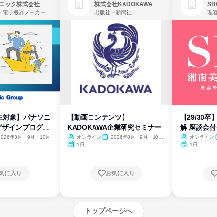
ニック株式会社
株式会社KADOKAWA
・電子機器メーカー
出版社・新聞社
生対象】パナソニ
【動画コンテンツ】
【29/30
デザインプログラ
KADOKAWA企業研究セミナー
解 座談会
2026年8月・9月・10月
オンライン
2026年8月・9月・10
オンライン
月・11月・12月
1日
1日
気に入り
お気に入り
トップページへ