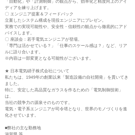
「自動化」や「計測制御」の観点から、効率化と精度向上のアイ
ディアを練り上げます。
〇 エンジニア提案＆フィードバック
立案したシステム構成を現役エンジニアにプレゼン。
実務での実現可能性や、安全性・信頼性の観点から徹底的にアド
バイスします。
〇 座談会：若手電気エンジニアが登場。
「専門は活かせている？」「仕事のスケール感は？」など、リア
ルに語り合います。
※内容は一部変更となる可能性がございます。
★ 日本電気硝子株式会社について
私たちは、1949年の創業以来「製造設備の自社開発」を貫いてき
ました。
特に、安定した高品質なガラスを作るための「電気制御技術」
は、
当社の競争力の源泉そのものです。
電気・電子系エンジニアが司令塔となり、世界のモノづくりを進
化させています。
■弊社の主な勤務地
滋賀県 等