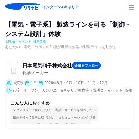
インターン
キャリア
＆
【電気・電子系】 製造ラインを司る「制御・
システム設計」体験
説明会・イベント
仕事体験
あなたの「電気・制御」の知識が世界最先端の製造ラインを動かす
日本電気硝子株式会社
企業をフォロー
化学メーカー
滋賀県
1日
2026年8月・9月・10月・11月・12月
28卒 | オープン・カンパニー&キャリア教育等（説明会・イベント [職種
研究、課題解決プログラム、職場見学会、社員交流会、会社説明会、業
界研究]、仕事体験）
こんな人におすすめ
テクノロジーに携わりたい
商品・サービスを製作したい
情熱を持って仕事に取り組む
コミュニケーションが活発
グローバル志向が強い
長く同じ会社に居続けられる
多様な職種の人と関われる
若手が裁量を持てる環境