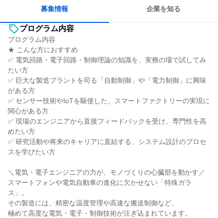
募集情報
企業を知る
プログラム内容
プログラム内容
★ こんな方におすすめ
✅ 電気回路・電子回路・制御理論の知識を、実務の場で試してみ
たい方
✅ 巨大な製造プラントを司る「自動制御」や「電力制御」に興味
がある方
✅ センサー技術やIoTを駆使した、スマートファクトリーの実現に
関心がある方
✅ 現場のエンジニアから直接フィードバックを受け、専門性を高
めたい方
✅ 研究活動や将来のキャリアに直結する、システム設計のプロセ
スを学びたい方
＼電気・電子エンジニアの力が、モノづくりの心臓部を動かす／
スマートフォンや電気自動車の進化に欠かせない「特殊ガラ
ス」。
その製造には、精密な温度管理や高速な搬送制御など、
極めて高度な電気・電子・制御技術が注ぎ込まれています。