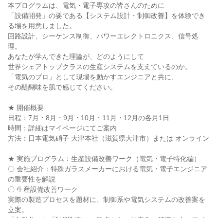
本プログラムは、電気・電子専攻の皆さんのために
「設備開発」の要である【システム設計・制御改善】を体験でき
る場を用意しました。
回路設計、シーケンス制御、パワーエレクトロニクス、信号処
理。
あなたが学んできた理論が、どのようにして
世界シェアトップクラスの生産システムを支えているのか。
「電気のプロ」として現場を動かすエンジニアと共に、
その醍醐味を肌で感じてください。
★ 開催概要
日程：7月・8月・9月・10月・11月・12月の各月1日
時間：詳細はマイページにてご案内
方法：日本電気硝子 大津本社（滋賀県大津市）または オンライン
★ 実施プログラム：生産設備改善ワーク（電気・電子特化編）
〇 会社紹介：特殊ガラスメーカーにおける電気・電子エンジニア
の重要性を解説
〇 生産設備改善ワーク
実際の製造プロセスを題材に、制御系や電気システムの改善案を
立案。