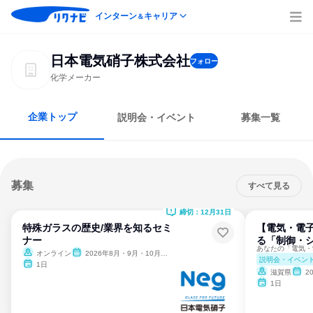
インターン
キャリア
＆
日本電気硝子株式会社
フォロー
化学メーカー
企業トップ
説明会・イベント
募集一覧
募集
すべて見る
締切：12月31日
特殊ガラスの歴史/業界を知るセミ
【電気・電子
ナー
る「制御・
オンライン
2026年8月・9月・10月・11月・12月
説明会・イベン
1日
滋賀県
2
1日