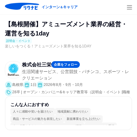
インターン
キャリア
＆
【島根開催】アミューズメント業界の経営・
運営を知る1day
説明会・イベント
楽しいをつくる！アミューズメント業界を知る1DAY
株式会社三栄
企業をフォロー
生活関連サービス、公営競技・パチンコ、スポーツ・レ
クリエーション
島根県
1日
2026年8月・9月・10月
28卒 | オープン・カンパニー&キャリア教育等（説明会・イベント [職種
研究、職場見学会、社員交流会、会社説明会、業界研究]）
こんな人におすすめ
人々に感動や笑いを届けたい
地域貢献に携わりたい
商品・サービスの魅力を表現したい
新規事業を立ち上げたい
人の成長を支えたい
コミュニケーションが活発
チームワークを重視
女性が働きやすい環境で働ける
若手が裁量を持てる環境