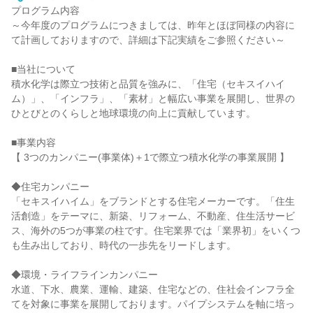
プログラム内容
～今年度のプログラムにつきましては、昨年とほぼ同様の内容に
て計画しておりますので、詳細は下記実績をご参照ください～
■当社について
積水化学は際立つ技術と品質を強みに、「住宅（セキスイハイ
ム）」、「インフラ」、「素材」と幅広い事業を展開し、世界の
ひとびとのくらしと地球環境の向上に貢献しています。
■事業内容
【 3つのカンパニー(事業体)＋1で際立つ積水化学の事業展開 】
◆住宅カンパニー
「セキスイハイム」をブランドとする住宅メーカーです。「住生
活創造」をテーマに、新築、リフォーム、不動産、住生活サービ
ス、海外の5つが事業の柱です。住宅業界では「業界初」をいくつ
も生み出しており、時代の一歩先をリードします。
◆環境・ライフラインカンパニー
水道、下水、農業、運輸、建築、住宅などの、住社会インフラ全
てを対象に事業を展開しております。パイプシステムを軸に培っ