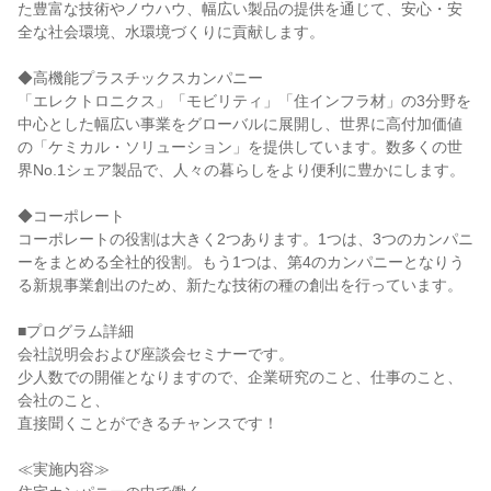
た豊富な技術やノウハウ、幅広い製品の提供を通じて、安心・安
全な社会環境、水環境づくりに貢献します。
◆高機能プラスチックスカンパニー
「エレクトロニクス」「モビリティ」「住インフラ材」の3分野を
中心とした幅広い事業をグローバルに展開し、世界に高付加価値
の「ケミカル・ソリューション」を提供しています。数多くの世
界No.1シェア製品で、人々の暮らしをより便利に豊かにします。
◆コーポレート
コーポレートの役割は大きく2つあります。1つは、3つのカンパニ
ーをまとめる全社的役割。もう1つは、第4のカンパニーとなりう
る新規事業創出のため、新たな技術の種の創出を行っています。
■プログラム詳細
会社説明会および座談会セミナーです。
少人数での開催となりますので、企業研究のこと、仕事のこと、
会社のこと、
直接聞くことができるチャンスです！
≪実施内容≫