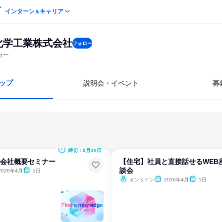
インターン
キャリア
＆
化学工業株式会社
フォロー
カー
ップ
説明会・イベント
募
締切：9月30日
&会社概要セミナー
【住宅】社員と直接話せるWEB
談会
2026年4月
1日
オンライン
2026年4月
1日