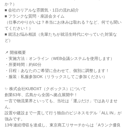
か？）
■ 会社のリアルな雰囲気・1日の流れ紹介
■ フランクな質問・座談会タイム
（仕事のやりがいは？本当にお休みは取れる？など、何でも聞い
てください！）
■ 就活お悩み相談（先輩たちが就活生時代にやっていた対策な
ど）
📌 開催概要
・実施方法：オンライン（WEB会議システムを使用します）
・所要時間：約60分
・日程：あなたのご希望に合わせて、個別に調整します！
・服装：私服参加OK（リラックスしてご参加ください）
✨ 株式会社KUBOXT（クボックス）について
創業63年、広島から全国へ拠点展開中！
一言で物流業界といっても、当社は「運ぶだけ」ではありませ
ん。
設置や建設まで一貫して行う独自のビジネスモデル「ALL IN」が
強みです。
13年連続増収を達成し、東京商工リサーチからは「Aランク優良