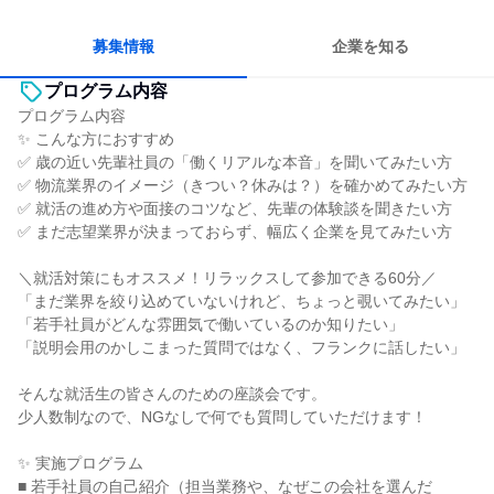
女性が働きやすい環境で働ける
明確な目標を追いかける
若手が裁量を持てる環境
募集情報
企業を知る
プログラム内容
プログラム内容
✨ こんな方におすすめ
✅ 歳の近い先輩社員の「働くリアルな本音」を聞いてみたい方
✅ 物流業界のイメージ（きつい？休みは？）を確かめてみたい方
✅ 就活の進め方や面接のコツなど、先輩の体験談を聞きたい方
✅ まだ志望業界が決まっておらず、幅広く企業を見てみたい方
＼就活対策にもオススメ！リラックスして参加できる60分／
「まだ業界を絞り込めていないけれど、ちょっと覗いてみたい」
「若手社員がどんな雰囲気で働いているのか知りたい」
「説明会用のかしこまった質問ではなく、フランクに話したい」
そんな就活生の皆さんのための座談会です。
少人数制なので、NGなしで何でも質問していただけます！
✨ 実施プログラム
■ 若手社員の自己紹介（担当業務や、なぜこの会社を選んだ