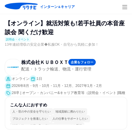
インターン
キャリア
＆
【オンライン】就活対策も!若手社員の本音座
談会 聞くだけ歓迎
説明会・イベント
13年連続増収の安定企業◆私服OK・自宅から気軽に参加！
株式会社ＫＵＢＯＸＴ
企業をフォロー
配送・トラック輸送、物流・運行管理
オンライン
1日
2026年8月・9月・10月・11月・12月、2027年1月・2月
28卒 | オープン・カンパニー&キャリア教育等（説明会・イベント [職種
研究、社員交流会、就活サポート、会社説明会、業界研究]）
こんな人におすすめ
人・世の中の安全を守りたい
地域貢献に携わりたい
プロジェクトを推進したい
人の仕事をサポートしたい
情熱を持って仕事に取り組む
チームワークを重視