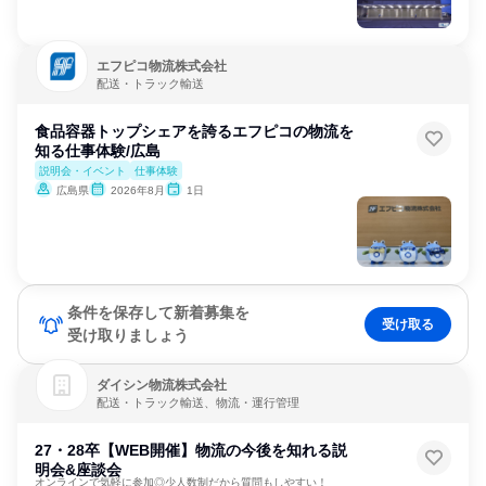
エフピコ物流株式会社
配送・トラック輸送
食品容器トップシェアを誇るエフピコの物流を
知る仕事体験/広島
説明会・イベント
仕事体験
広島県
2026年8月
1日
条件を保存して新着募集を
受け取る
受け取りましょう
ダイシン物流株式会社
配送・トラック輸送、物流・運行管理
27・28卒【WEB開催】物流の今後を知れる説
明会&座談会
オンラインで気軽に参加◎少人数制だから質問もしやすい！