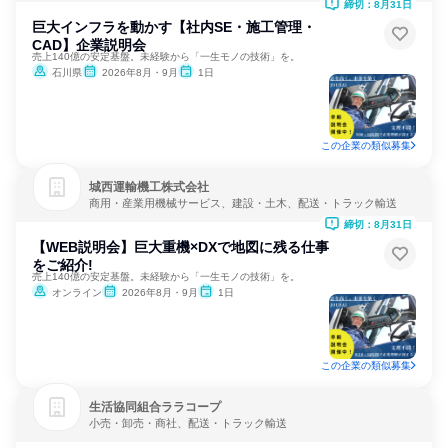
締切：8月31日
巨大インフラを動かす【社内SE・施工管理・
CAD】企業説明会
売上140億の安定基盤。未経験から「一生モノの技術」を。
石川県
2026年8月・9月
1日
この企業の類似募集
城西運輸機工株式会社
商用・産業用機械サービス、建設・土木、配送・トラック輸送
締切：8月31日
【WEB説明会】巨大重機×DXで地図に残る仕事
をご紹介!
売上140億の安定基盤。未経験から「一生モノの技術」を。
オンライン
2026年8月・9月
1日
この企業の類似募集
生活協同組合ララコープ
小売・卸売・商社、配送・トラック輸送