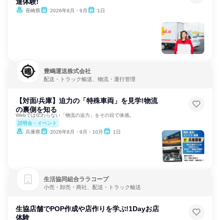
達体験!
長崎県
2026年8月・9月
1日
豊嶋運送株式会社
配送・トラック輸送、物流・運行管理
【対面/兵庫】迫力の「特殊車両」を見学!物流
の裏側を知る
Webでは伝わらない「物流の迫力」をその目で体感。
説明会・イベント
兵庫県
2026年8月・9月・10月
1日
生活協同組合ララコープ
小売・卸売・商社、配送・トラック輸送
生協店舗でPOP作成や店作りを学ぶ!1Dayお店
体験