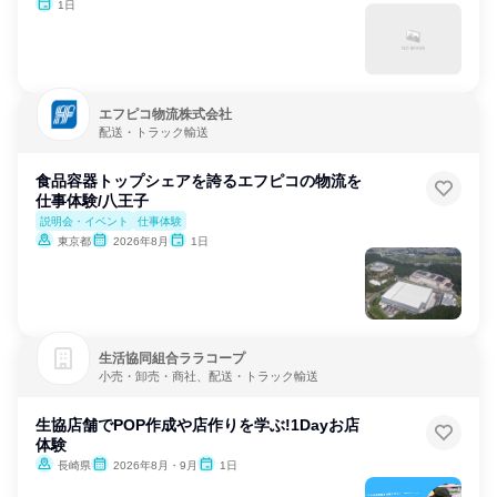
1日
エフピコ物流株式会社
配送・トラック輸送
食品容器トップシェアを誇るエフピコの物流を
仕事体験/八王子
説明会・イベント
仕事体験
東京都
2026年8月
1日
生活協同組合ララコープ
小売・卸売・商社、配送・トラック輸送
生協店舗でPOP作成や店作りを学ぶ!1Dayお店
体験
長崎県
2026年8月・9月
1日