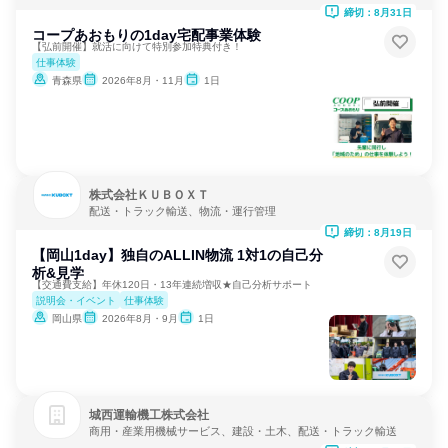
締切：8月31日
コープあおもりの1day宅配事業体験
【弘前開催】就活に向けて特別参加特典付き！
仕事体験
青森県
2026年8月・11月
1日
株式会社ＫＵＢＯＸＴ
配送・トラック輸送、物流・運行管理
締切：8月19日
【岡山1day】独自のALLIN物流 1対1の自己分
析&見学
【交通費支給】年休120日・13年連続増収★自己分析サポート
説明会・イベント
仕事体験
岡山県
2026年8月・9月
1日
城西運輸機工株式会社
商用・産業用機械サービス、建設・土木、配送・トラック輸送