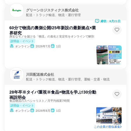
グリーンロジスティクス株式会社
配送・トラック輸送、物流・運行管理
締切：8月21日
60分で物流の裏側公開/25年新設の最新拠点×業
界研究
身近なモノを届ける「物流」の進化と安定性をオンラインで解剖
説明会・イベント
オンライン
2026年7月
1日
川田配送株式会社
配送・トラック輸送、物流・運行管理、運輸・交通・物流
28年卒※タイパ重視※食品×物流を学ぶ!30分動
画説明会
食品物流のスペシャリスト／月平均残業7時間
説明会・イベント
オンライン
2026年8月
1日
この企業の類似募集