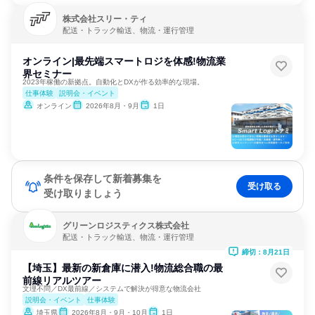
株式会社スリー・ティ
配送・トラック輸送、物流・運行管理
オンライン|最先端スマートロジを体感!物流業
界セミナー
2023年稼働の新拠点。自動化とDXが作る効率的な現場。
仕事体験
説明会・イベント
オンライン
2026年8月・9月
1日
条件を保存して新着募集を
受け取る
受け取りましょう
グリーンロジスティクス株式会社
配送・トラック輸送、物流・運行管理
締切：8月21日
【埼玉】最新の新倉庫に潜入!物流総合職の最
前線リアルツアー
文理不問／DX最前線／システムで解決が得意な物流会社
説明会・イベント
仕事体験
埼玉県
2026年8月・9月・10月
1日