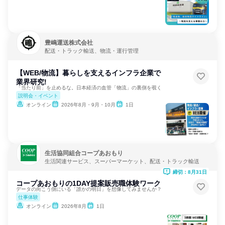
豊嶋運送株式会社
配送・トラック輸送、物流・運行管理
【WEB/物流】暮らしを支えるインフラ企業で
業界研究!
「当たり前」を止めるな。日本経済の血管「物流」の裏側を覗く
説明会・イベント
オンライン
2026年8月・9月・10月
1日
生活協同組合コープあおもり
生活関連サービス、スーパーマーケット、配送・トラック輸送
締切：8月31日
コープあおもりの1DAY提案販売職体験ワーク
データの向こう側にいる「誰かの明日」を想像してみませんか？
仕事体験
オンライン
2026年8月
1日