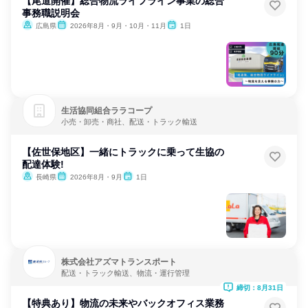
【尾道開催】総合物流ライフライン事業の総合
事務職説明会
広島県
2026年8月・9月・10月・11月
1日
生活協同組合ララコープ
小売・卸売・商社、配送・トラック輸送
【佐世保地区】一緒にトラックに乗って生協の
配達体験!
長崎県
2026年8月・9月
1日
株式会社アズマトランスポート
配送・トラック輸送、物流・運行管理
締切：8月31日
【特典あり】物流の未来やバックオフィス業務