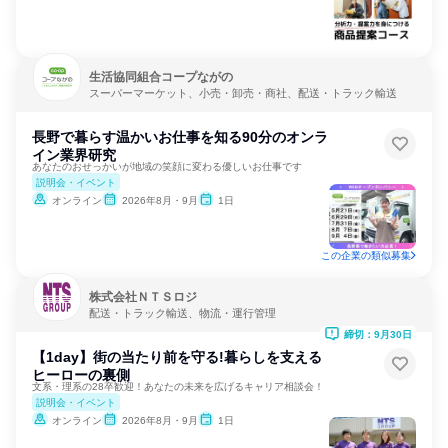
生活協同組合コープながの
スーパーマーケット、小売・卸売・商社、配送・トラック輸送
長野で暮らす温かいお仕事を知る90分のオンラ
イン業界研究
あなたのおせっかいが地域の笑顔に変わる優しいお仕事です
説明会・イベント
オンライン
2026年8月・9月
1日
この企業の類似募集
株式会社ＮＴＳロジ
配送・トラック輸送、物流・運行管理
締切：9月30日
【1day】街の当たり前を守る!暮らしを支える
ヒーローの裏側
文系・理系の28卒歓迎！あなたの未来を広げるキャリア相談会！
説明会・イベント
オンライン
2026年8月・9月
1日