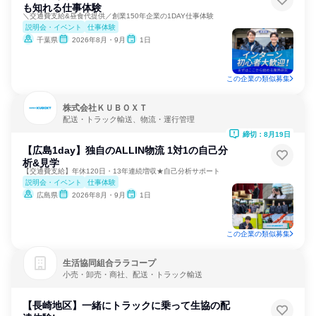
も知れる仕事体験
＼交通費支給&昼食代提供／創業150年企業の1DAY仕事体験
説明会・イベント
仕事体験
千葉県
2026年8月・9月
1日
この企業の類似募集
株式会社ＫＵＢＯＸＴ
配送・トラック輸送、物流・運行管理
締切：8月19日
【広島1day】独自のALLIN物流 1対1の自己分
析&見学
【交通費支給】年休120日・13年連続増収★自己分析サポート
説明会・イベント
仕事体験
広島県
2026年8月・9月
1日
この企業の類似募集
生活協同組合ララコープ
小売・卸売・商社、配送・トラック輸送
【長崎地区】一緒にトラックに乗って生協の配