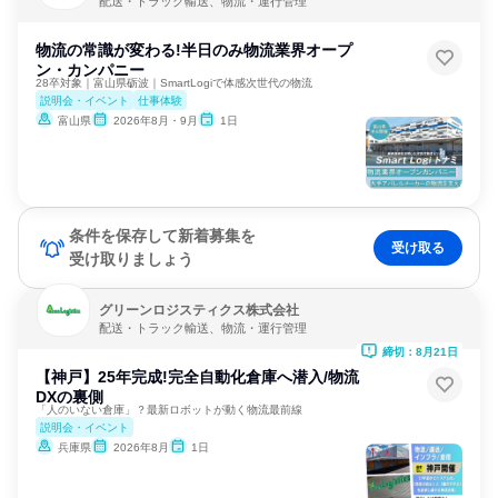
配送・トラック輸送、物流・運行管理
物流の常識が変わる!半日のみ物流業界オープ
ン・カンパニー
28卒対象｜富山県砺波｜SmartLogiで体感次世代の物流
説明会・イベント
仕事体験
富山県
2026年8月・9月
1日
条件を保存して新着募集を
受け取る
受け取りましょう
グリーンロジスティクス株式会社
配送・トラック輸送、物流・運行管理
締切：8月21日
【神戸】25年完成!完全自動化倉庫へ潜入/物流
DXの裏側
「人のいない倉庫」？最新ロボットが動く物流最前線
説明会・イベント
兵庫県
2026年8月
1日