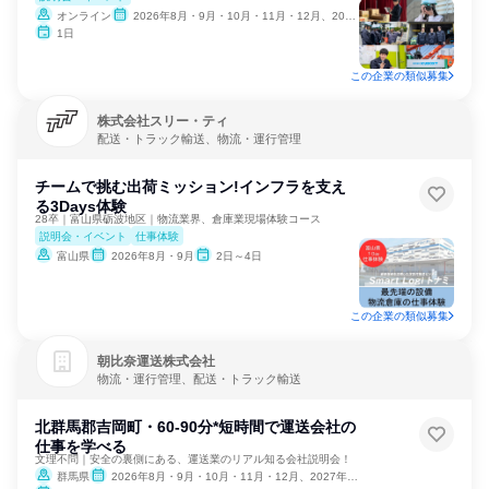
オンライン
2026年8月・9月・10月・11月・12月、2027年1月・2月
1日
この企業の類似募集
株式会社スリー・ティ
配送・トラック輸送、物流・運行管理
チームで挑む出荷ミッション!インフラを支え
る3Days体験
28卒｜富山県砺波地区｜物流業界、倉庫業現場体験コース
説明会・イベント
仕事体験
富山県
2026年8月・9月
2日～4日
この企業の類似募集
朝比奈運送株式会社
物流・運行管理、配送・トラック輸送
北群馬郡吉岡町・60‐90分*短時間で運送会社の
仕事を学べる
文理不問｜安全の裏側にある、運送業のリアル知る会社説明会！
群馬県
2026年8月・9月・10月・11月・12月、2027年1月・2月・3月