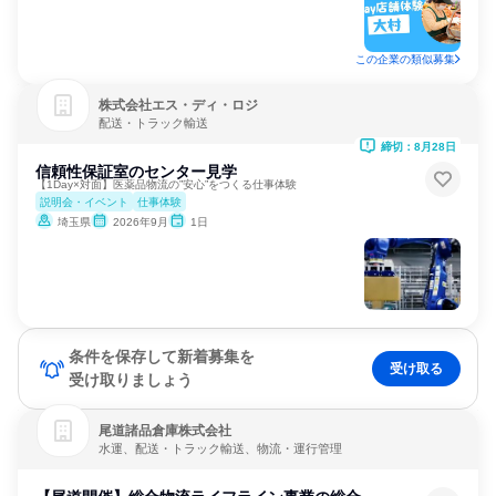
この企業の類似募集
株式会社エス・ディ・ロジ
配送・トラック輸送
締切：8月28日
信頼性保証室のセンター見学
【1Day×対面】医薬品物流の”安心”をつくる仕事体験
説明会・イベント
仕事体験
埼玉県
2026年9月
1日
条件を保存して新着募集を
受け取る
受け取りましょう
尾道諸品倉庫株式会社
水運、配送・トラック輸送、物流・運行管理