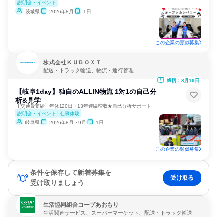
説明会・イベント
茨城県
2026年8月
1日
この企業の類似募集
株式会社ＫＵＢＯＸＴ
配送・トラック輸送、物流・運行管理
締切：8月19日
【岐阜1day】独自のALLIN物流 1対1の自己分
析&見学
【交通費支給】年休120日・13年連続増収★自己分析サポート
説明会・イベント
仕事体験
岐阜県
2026年8月・9月
1日
この企業の類似募集
条件を保存して新着募集を
受け取る
受け取りましょう
生活協同組合コープあおもり
生活関連サービス、スーパーマーケット、配送・トラック輸送