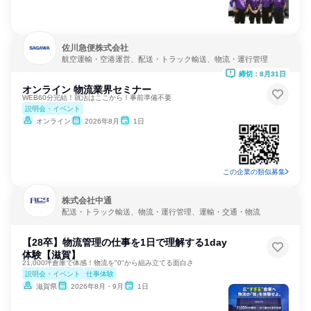
佐川急便株式会社
航空運輸・空港運営、配送・トラック輸送、物流・運行管理
締切：8月31日
オンライン 物流業界セミナー
WEB60分完結！就活はここから！事前準備不要
説明会・イベント
オンライン
2026年8月
1日
この企業の類似募集
株式会社中通
配送・トラック輸送、物流・運行管理、運輸・交通・物流
【28卒】物流管理の仕事を1日で理解する1day
体験【滋賀】
21,000坪倉庫で体感！物流を"0"から組み立てる面白さ
説明会・イベント
仕事体験
滋賀県
2026年8月・9月
1日