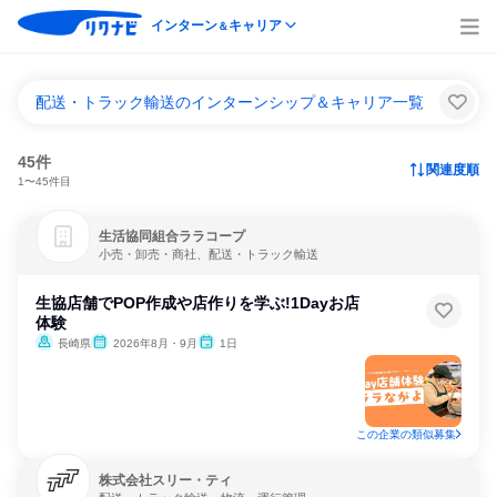
インターン
キャリア
＆
配送・トラック輸送のインターンシップ＆キャリア一覧
45件
関連度順
1〜45件目
生活協同組合ララコープ
小売・卸売・商社、配送・トラック輸送
生協店舗でPOP作成や店作りを学ぶ!1Dayお店
体験
長崎県
2026年8月・9月
1日
この企業の類似募集
株式会社スリー・ティ