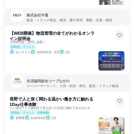
株式会社中通
配送・トラック輸送、物流・運行管理、運輸・交通・物流
【WEB開催】物流管理の全てがわかるオンラ
イン説明会
２時間完結！質問し放題！
説明会・イベント
オンライン
2026年8月・9月
1日
生活協同組合コープながの
スーパーマーケット、小売・卸売・商社、配送・トラック輸送
長野で人と深く関わる温かい働き方に触れる
1Day仕事体験
いいねカードで褒め合う支え合いの文化に触れてみませんか
説明会・イベント
仕事体験
長野県
2026年9月
1日