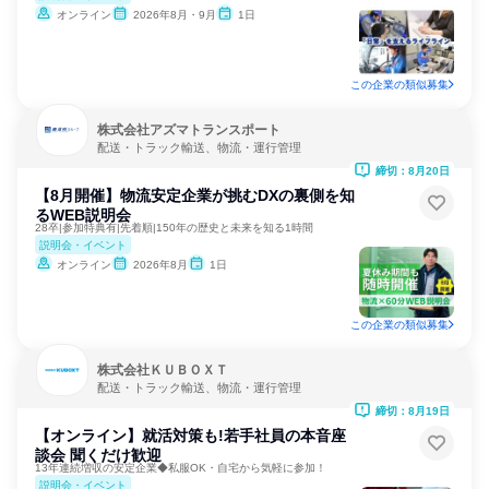
オンライン
2026年8月・9月
1日
この企業の類似募集
株式会社アズマトランスポート
配送・トラック輸送、物流・運行管理
締切：8月20日
【8月開催】物流安定企業が挑むDXの裏側を知
るWEB説明会
28卒|参加特典有|先着順|150年の歴史と未来を知る1時間
説明会・イベント
オンライン
2026年8月
1日
この企業の類似募集
株式会社ＫＵＢＯＸＴ
配送・トラック輸送、物流・運行管理
締切：8月19日
【オンライン】就活対策も!若手社員の本音座
談会 聞くだけ歓迎
13年連続増収の安定企業◆私服OK・自宅から気軽に参加！
説明会・イベント