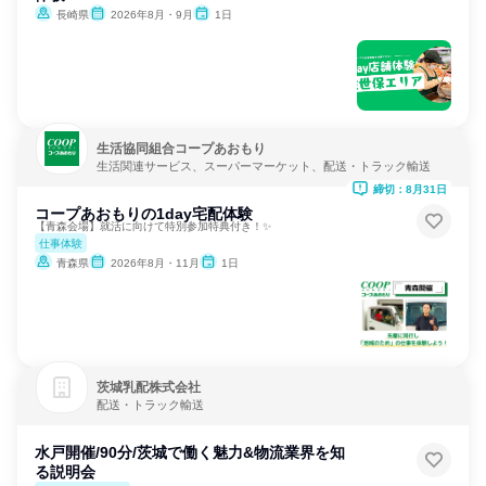
長崎県
2026年8月・9月
1日
生活協同組合コープあおもり
生活関連サービス、スーパーマーケット、配送・トラック輸送
締切：8月31日
コープあおもりの1day宅配体験
【青森会場】就活に向けて特別参加特典付き！✨
仕事体験
青森県
2026年8月・11月
1日
茨城乳配株式会社
配送・トラック輸送
水戸開催/90分/茨城で働く魅力&物流業界を知
る説明会