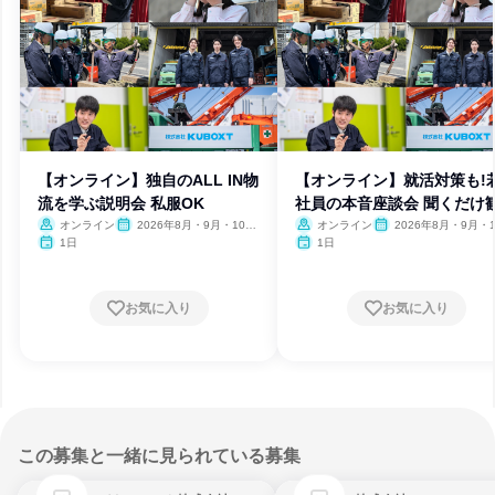
【オンライン】独自のALL IN物
【オンライン】就活対策も!
流を学ぶ説明会 私服OK
社員の本音座談会 聞くだけ
オンライン
2026年8月・9月・10
オンライン
2026年8月・9月・1
月・11月・12月、2027年1
月・11月・12月、2027
1日
1日
月・2月
月・2月
お気に入り
お気に入り
この募集と一緒に見られている募集