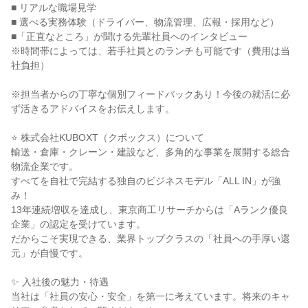
■ リアルな職場見学
■ 選べる実務体験（ドライバー、物流管理、広報・採用など）
■「正直なところ」が聞ける先輩社員へのインタビュー
※時間帯によっては、若手社員とのランチも可能です（費用は当
社負担）
※担当者からの丁寧な個別フィードバックあり！今後の就活に必
ず活きるアドバイスをお伝えします。
⭐ 株式会社KUBOXT（クボックス）について
輸送・倉庫・クレーン・建設など、多角的な事業を展開する総合
物流企業です。
すべてを自社で完結する独自のビジネスモデル「ALL IN」が強
み！
13年連続増収を達成し、東京商工リサーチからは「Aランク優良
企業」の認定を受けています。
だからこそ実現できる、業界トップクラスの「社員への手厚い還
元」が自慢です。
✨ 入社後の魅力・待遇
当社は「社員の安心・安全」を第一に考えています。将来のキャ