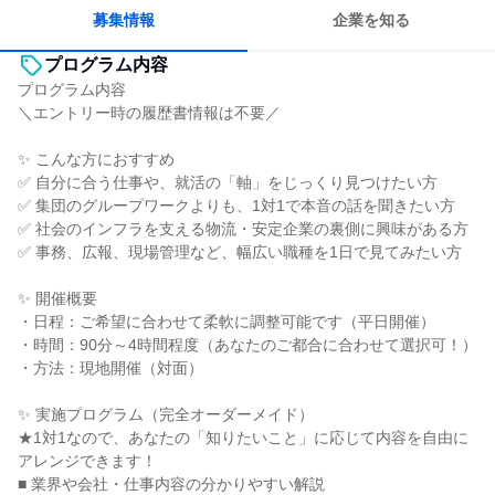
若手が裁量を持てる環境
募集情報
企業を知る
プログラム内容
プログラム内容
＼エントリー時の履歴書情報は不要／
✨ こんな方におすすめ
✅ 自分に合う仕事や、就活の「軸」をじっくり見つけたい方
✅ 集団のグループワークよりも、1対1で本音の話を聞きたい方
✅ 社会のインフラを支える物流・安定企業の裏側に興味がある方
✅ 事務、広報、現場管理など、幅広い職種を1日で見てみたい方
✨ 開催概要
・日程：ご希望に合わせて柔軟に調整可能です（平日開催）
・時間：90分～4時間程度（あなたのご都合に合わせて選択可！）
・方法：現地開催（対面）
✨ 実施プログラム（完全オーダーメイド）
★1対1なので、あなたの「知りたいこと」に応じて内容を自由に
アレンジできます！
■ 業界や会社・仕事内容の分かりやすい解説