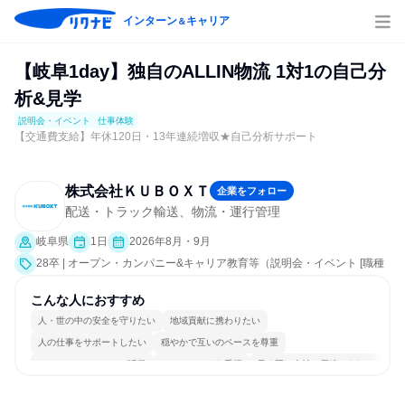
インターン
キャリア
＆
【岐阜1day】独自のALLIN物流 1対1の自己分
析&見学
説明会・イベント
仕事体験
【交通費支給】年休120日・13年連続増収★自己分析サポート
株式会社ＫＵＢＯＸＴ
企業をフォロー
配送・トラック輸送、物流・運行管理
岐阜県
1日
2026年8月・9月
28卒 | オープン・カンパニー&キャリア教育等（説明会・イベント [職種
研究、職場見学会、社員交流会、就活サポート、会社説明会、業界研
究]、仕事体験）
こんな人におすすめ
人・世の中の安全を守りたい
地域貢献に携わりたい
人の仕事をサポートしたい
穏やかで互いのペースを尊重
コミュニケーションが活発
チームワークを重視
長く同じ会社に居続けられる
自分の好きな場所で働ける
多様な職種の人と関われる