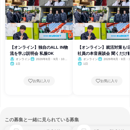
【オンライン】独自のALL IN物
【オンライン】就活対策も!
流を学ぶ説明会 私服OK
社員の本音座談会 聞くだけ
オンライン
2026年8月・9月・10
オンライン
2026年8月・9月・1
月・11月・12月、2027年1
月・11月・12月、2027
1日
1日
月・2月
月・2月
お気に入り
お気に入り
この募集と一緒に見られている募集