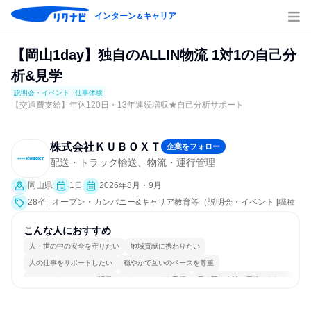
インターン
キャリア
＆
【岡山1day】独自のALLIN物流 1対1の自己分
析&見学
説明会・イベント
仕事体験
【交通費支給】年休120日・13年連続増収★自己分析サポート
株式会社ＫＵＢＯＸＴ
企業をフォロー
配送・トラック輸送、物流・運行管理
岡山県
1日
2026年8月・9月
28卒 | オープン・カンパニー&キャリア教育等（説明会・イベント [職種
研究、職場見学会、社員交流会、就活サポート、会社説明会、業界研
究]、仕事体験）
こんな人におすすめ
人・世の中の安全を守りたい
地域貢献に携わりたい
人の仕事をサポートしたい
穏やかで互いのペースを尊重
コミュニケーションが活発
チームワークを重視
長く同じ会社に居続けられる
自分の好きな場所で働ける
多様な職種の人と関われる