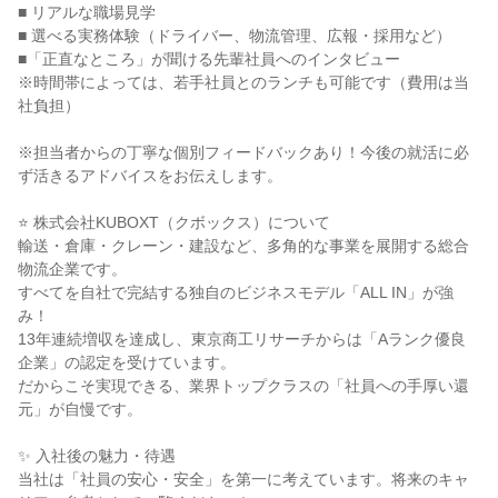
■ リアルな職場見学
■ 選べる実務体験（ドライバー、物流管理、広報・採用など）
■「正直なところ」が聞ける先輩社員へのインタビュー
※時間帯によっては、若手社員とのランチも可能です（費用は当
社負担）
※担当者からの丁寧な個別フィードバックあり！今後の就活に必
ず活きるアドバイスをお伝えします。
⭐ 株式会社KUBOXT（クボックス）について
輸送・倉庫・クレーン・建設など、多角的な事業を展開する総合
物流企業です。
すべてを自社で完結する独自のビジネスモデル「ALL IN」が強
み！
13年連続増収を達成し、東京商工リサーチからは「Aランク優良
企業」の認定を受けています。
だからこそ実現できる、業界トップクラスの「社員への手厚い還
元」が自慢です。
✨ 入社後の魅力・待遇
当社は「社員の安心・安全」を第一に考えています。将来のキャ