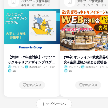
パナソニック株式会社
大和フーヅ株式会社
半導体・電子機器メーカー
【大学1・2年生対象】パナソニ
(30卒)オンライン×飲食業界
ックキャリアデザインプログラ
究&企業理解が深まる説明会
ム
オンライン
2026年8月・9月・10月
オンライン
2026年8月・9月・1
月・11月・12月
1日
1日
お気に入り
お気に入り
トップページへ