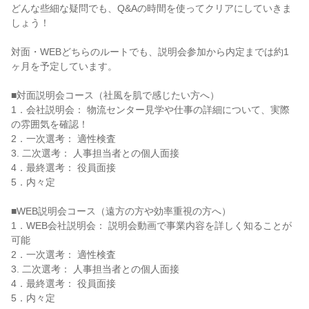
どんな些細な疑問でも、Q&Aの時間を使ってクリアにしていきま
しょう！
対面・WEBどちらのルートでも、説明会参加から内定までは約1
ヶ月を予定しています。
■対面説明会コース（社風を肌で感じたい方へ）
1．会社説明会： 物流センター見学や仕事の詳細について、実際
の雰囲気を確認！
2．一次選考： 適性検査
3. 二次選考： 人事担当者との個人面接
4．最終選考： 役員面接
5．内々定
■WEB説明会コース（遠方の方や効率重視の方へ）
1．WEB会社説明会： 説明会動画で事業内容を詳しく知ることが
可能
2．一次選考： 適性検査
3. 二次選考： 人事担当者との個人面接
4．最終選考： 役員面接
5．内々定