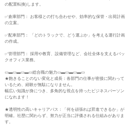
の配置転換)します。
✅倉庫部門： お客様との打ち合わせや、効率的な保管・出荷計画
の立案。
✅配車部門： 「どのトラックで、どう運ぶか」を考える運行計画
の作成。
✅管理部門： 採用や教育、設備管理など、会社全体を支えるバッ
クオフィス業務。
▭▬▭▬▭▬▭総合職の魅力▭▬▭▬▭▬▭
★飽きることのない変化と成長：各部門の仕事が密接に関わって
いるため、経験が無駄になりません。
幅広い知識が身につき、多角的な視点を持ったビジネスパーソン
になれます！
★透明性の高いキャリアパス：「何を頑張れば昇進できるか」が
明確。社歴に関わらず、努力が正当に評価される仕組みがありま
す。