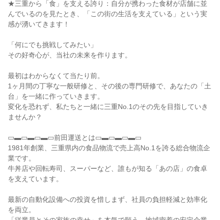
★三重から「食」を支える誇り：自分が携わった食材が店舗に並
んでいるのを見たとき、「この街の生活を支えている」という実
感が湧いてきます！
「何にでも挑戦してみたい」
その好奇心が、当社の未来を作ります。
最初はわからなくて当たり前。
1ヶ月間の丁寧な一般研修と、その後の専門研修で、あなたの「土
台」を一緒に作っていきます。
変化を恐れず、私たちと一緒に三重No.1のその先を目指していき
ませんか？
▭▬▭▬▭▬▭前田運送とは▭▬▭▬▭▬▭
1981年創業、三重県内の食品物流で売上高No.1を誇る総合物流企
業です。
牛丼店や回転寿司、スーパーなど、誰もが知る「あの店」の食卓
を支えています。
最新の自動化設備への投資を惜しまず、社員の負担軽減と効率化
を両立。