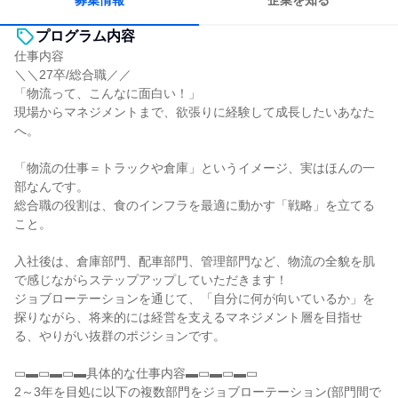
募集情報
企業を知る
プログラム内容
仕事内容
＼＼27卒/総合職／／
「物流って、こんなに面白い！」
現場からマネジメントまで、欲張りに経験して成長したいあなた
へ。
「物流の仕事＝トラックや倉庫」というイメージ、実はほんの一
部なんです。
総合職の役割は、食のインフラを最適に動かす「戦略」を立てる
こと。
入社後は、倉庫部門、配車部門、管理部門など、物流の全貌を肌
で感じながらステップアップしていただきます！
ジョブローテーションを通じて、「自分に何が向いているか」を
探りながら、将来的には経営を支えるマネジメント層を目指せ
る、やりがい抜群のポジションです。
▭▬▭▬▭▬具体的な仕事内容▬▭▬▭▬▭
2～3年を目処に以下の複数部門をジョブローテーション(部門間で