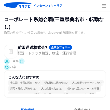
インターン
キャリア
＆
コーポレート系総合職(三重県桑名市・転勤な
し)
物流の司令塔へ。幅広い経験が、あなたの市場価値を育てる。
前田運送株式会社
企業をフォロー
配送・トラック輸送、物流・運行管理
三重県
27卒
こんな人におすすめ
食生活・食育に関わりたい
地域貢献に携わりたい
人の仕事をサポートしたい
採用・育成に関わりたい
人の成長を支えたい
穏やかで互いのペースを尊重
コミュニケーションが活発
常に新しいものに挑戦
チームワークを重視
長く同じ会社に居続けられる