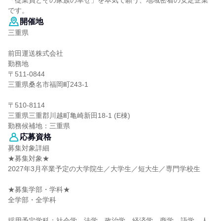
「従業員とその家族の幸せ」を本気で願う、地域密着の安定企業
です。
開催地
三重県
前田運送株式会社
勤務地
〒511-0844
三重県桑名市福岡町243-1
〒510-8114
三重県三重郡川越町亀崎新田18-1 (E棟)
勤務候補地：三重県
応募資格
募集対象詳細
★募集対象★
2027年3月卒業予定の大学院生／大学生／短大生／専門学校生
★募集学部・学科★
全学部・全学科
採用予定学科：社会学、法学、政治学、経済学、商学、語学、人