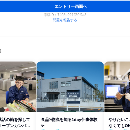
エントリー画面へ
原稿ID：
7498e021ff80f9a3
問題を報告する
集
就活の軸を探して
食品×物流を知る1day仕事体験
やりたいこ
オープンカンパニ
✨
なくてもO