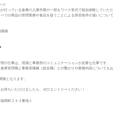
ーク
職が行っている倉庫の入庫作業の一部をワーク形式で疑似体験していた
ターでの商品の管理業務や食品を扱うことによる保管条件の違いについ
時開催
■
管理の仕事は、現場と事務所のコミュニケーションが必要な仕事です。
、倉庫管理職と事務系職種（総合職）との繋がりや業務内容についても
開催となります。
をお持ちいただけましたら、ぜひエントリーください！
字福岡町２４３番地１
社