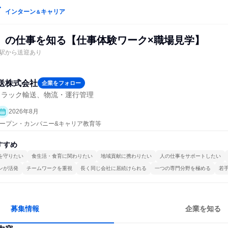
インターン
キャリア
＆
」の仕事を知る【仕事体験ワーク×職場見学】
駅から送迎あり
送株式会社
企業をフォロー
トラック輸送、物流・運行管理
2026年8月
| オープン・カンパニー&キャリア教育等
すすめ
を守りたい
食生活・食育に関わりたい
地域貢献に携わりたい
人の仕事をサポートしたい
ンが活発
チームワークを重視
長く同じ会社に居続けられる
一つの専門分野を極める
若
募集情報
企業を知る