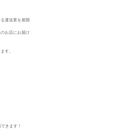
する運送業を展開
れのお店にお届け
します。
感できます！