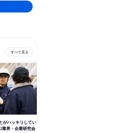
すべて見る
前
とがハッキリしてい
「食品物流」の仕事を知る【仕
K/業界・企業研究会
事体験ワーク×職場見学】