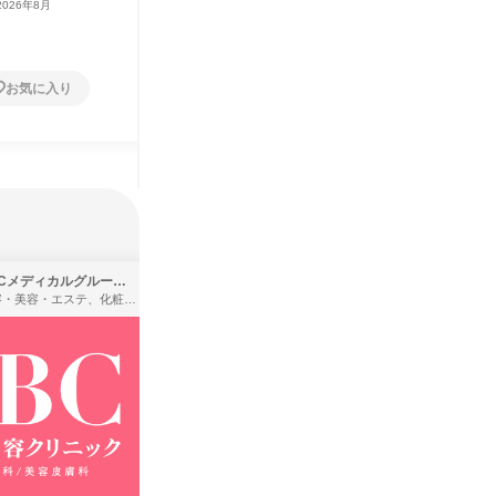
2026年8月
三重県
2026年8月
1日
お気に入り
お気に入り
SBCメディカルグループ株式会社
株式会社バンダイ
理容・美容・エステ、化粧品・理美容用品小売、医療・病院
アパレル・繊維・スポーツメーカー、製造・メーカー、ゲーム制作・販売