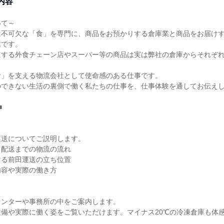
内容
いて～
は不可欠な「食」を専門に、商品をお預かりする倉庫業と商品をお届け
業です。
にする外食チェーン店やスーパー等の商品は実は弊社の倉庫からそれぞ
食」を支える物流会社として使命感のある仕事です。
のできない生活の裏側で働く私たちの仕事を、仕事体験を通してお伝え
■
運送についてご説明します。
ら配送までの物流の流れ
ける前田運送の立ち位置
内容や実際の働き方
センターや事務所の中をご案内します。
備や実際に働く姿をご覧いただけます。マイナス20℃の冷凍倉庫も体