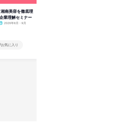
卒】湘南美容を徹底理
人事の心を動かす「自己表現」
「洋服の
付企業理解セミナー
の極意/選考官の本音を動画で公
分の強み
開
2026年8月・9月
オンライン
2026年8月・9月・10
オンラ
月・11月・12月
1日
1日
お気に入り
お気に入り