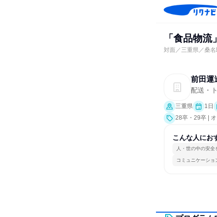
「食品物流
対面／三重県／桑名
前田運
配送・
三重県
1日
28卒・29卒 
こんな人にお
人・世の中の安全
コミュニケーショ