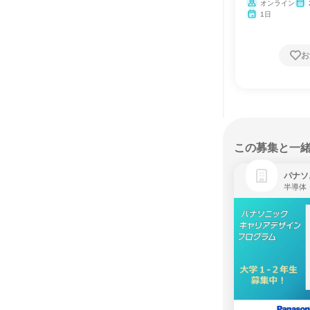
ー
オンライン
1日
お
この募集と一
パナソ
半導体