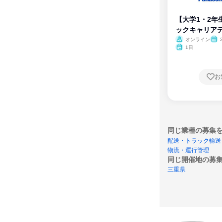
【大学1・2年
ックキャリア
ム
オンライン
1日
お
同じ業種の募集
配送・トラック輸送
物流・運行管理
同じ開催地の募
三重県