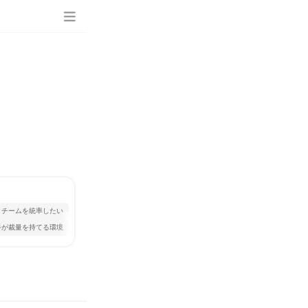
チームを統率したい
手が裁量を持てる環境