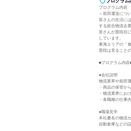
プログラム
プログラム内容
～前田運送につ
皆さんの生活に
する総合物流企
皆さんが普段目
しています。
東海エリアの「
普段は見ること
■プログラム内容
●会社説明
物流業界や前田
・商品の保管か
・物流業界にお
・各職種の仕事
●職場見学
本社桑名の物流
自動倉庫などの設