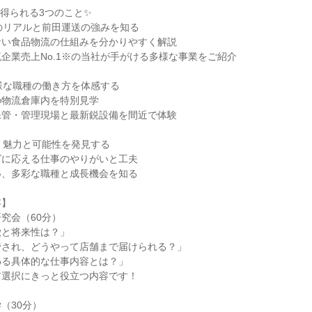
得られる3つのこと✨
のリアルと前田運送の強みを知る
ない食品物流の仕組みを分かりやすく解説
企業売上No.1※の当社が手がける多様な事業をご紹介
様な職種の働き方を体感する
の物流倉庫内を特別見学
保管・管理現場と最新鋭設備を間近で体験
く魅力と可能性を発見する
ズに応える仕事のやりがいと工夫
い、多彩な職種と成長機会を知る
容】
究会（60分）
徴と将来性は？」
管され、どうやって店舗まで届けられる？」
わる具体的な仕事内容とは？」
ア選択にきっと役立つ内容です！
（30分）