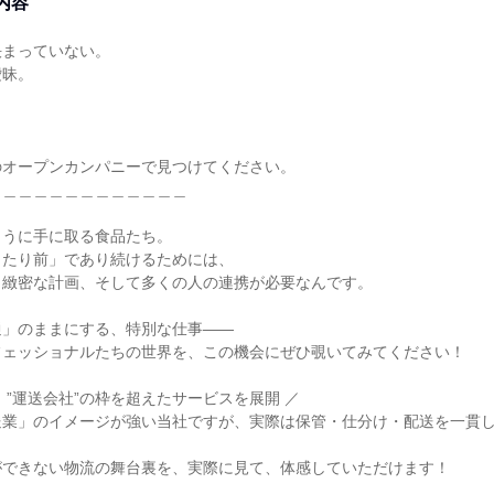
内容
決まっていない。
曖昧。
のオープンカンパニーで見つけてください。
＿＿＿＿＿＿＿＿＿＿＿＿＿
ように手に取る食品たち。
当たり前」であり続けるためには、
と緻密な計画、そして多くの人の連携が必要なんです。
通」のままにする、特別な仕事——
フェッショナルたちの世界を、この機会にぜひ覗いてみてください！
、”運送会社”の枠を超えたサービスを展開 ／
送業」のイメージが強い当社ですが、実際は保管・仕分け・配送を一貫
ができない物流の舞台裏を、実際に見て、体感していただけます！