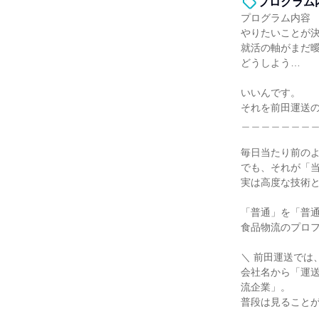
プログラム
プログラム内容
やりたいことが
就活の軸がまだ
どうしよう…
いいんです。
それを前田運送
＿＿＿＿＿＿＿
毎日当たり前の
でも、それが「
実は高度な技術
「普通」を「普
食品物流のプロ
＼ 前田運送では
会社名から「運
流企業」。
普段は見ること