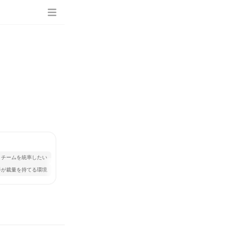
チームを統率したい
手が裁量を持てる環境