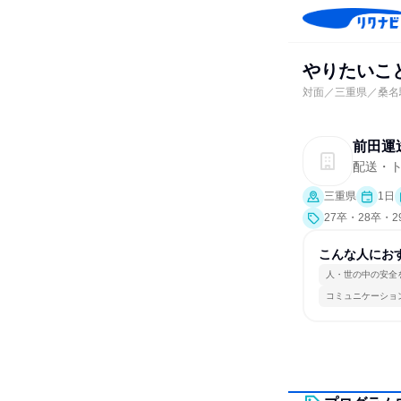
やりたいこ
対面／三重県／桑名
前田運
配送・
三重県
1日
27卒・28卒・
こんな人にお
人・世の中の安全
コミュニケーショ