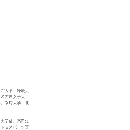
學館大学、鈴鹿大
、名古屋女子大
学、別府大学、北
期大学部、高田短
ート＆スポーツ専