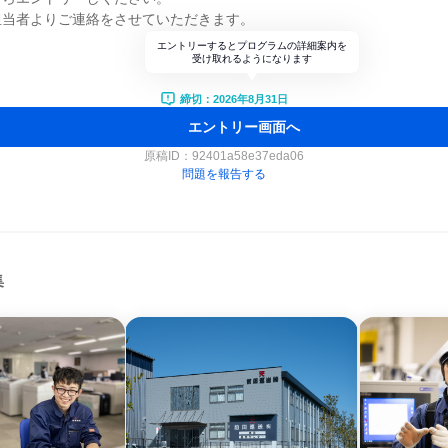
担当者よりご連絡をさせていただきます。
エントリーするとプログラムの詳細案内を
受け取れるようになります
締切：2026年8月31日
エントリー画面へ
原稿ID：
92401a58e37eda06
問題を報告する
集