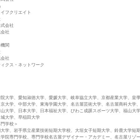
品
ライフクリエイト
社
株式会社
式会社
輸機関
社
式会社
ティクス・ネットワーク
学院大学、愛知淑徳大学、愛媛大学、岐阜協立大学、京都産業大学、皇
中京大学、中部大学、東海学園大学、名古屋芸術大学、名古屋商科大学
南山大学、日本大学、日本福祉大学、びわこ成蹊スポーツ大学、福山大
名城大学、早稲田大学
専門学校＞
期大学、岩手県立産業技術短期大学校、大垣女子短期大学、鈴鹿大学短
工学院専門学校、専門学校名古屋デザイナー・アカデミー、名古屋リゾ