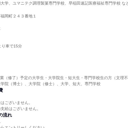
期大学、ユマニテク調理製菓専門学校、早稲田速記医療福祉専門学校 な
字福岡町２４３番地１
社
より車で15分
降卒業（修了）予定の大学生・大学院生・短大生・専門学校生の方（文理
大学院（博士）、大学院（修士）、大学、短大、専門学校
費
給はございません。
の支給はございません。
の流れ
れ
からエントリーしください。