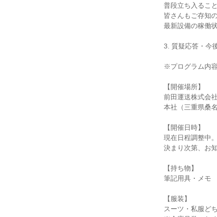
普段立ち入るこ
皆さんもご存知
最新設備の稼働
3. 質疑応答・今
※プログラム内
【開催場所】
前田運送株式会
本社（三重県桑名市
【開催日時】
現在日程調整中
決まり次第、お
【持ち物】
筆記用具・メモ
【服装】
スーツ・私服ど