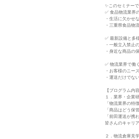
✨このセミナーで
✅ 食品物流業界
・生活に欠かせ
・三重県食品物流
✅ 最新設備と多
・一般立入禁止
・身近な商品の
✅ 物流業界で働
・お客様のニー
・運送だけでな
【プログラム内
１．業界・企業研
「物流業界の特
「商品はどう保
「前田運送が携
皆さんのキャリ
２．物流倉庫見学