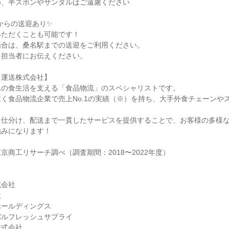
め、半ズボンやサンダルはご遠慮ください
駅からの送迎あり✨
いただくことも可能です！
場合は、桑名駅までの送迎をご利用ください。
、担当者にお伝えください。
田運送株式会社】
んの食生活を支える「食品物流」のスペシャリストです。
く食品物流企業で売上No.1の実績（※）を持ち、大手外食チェーンや
。
、仕分け、配送まで一貫したサービスを提供することで、お客様の多様
強みになります！
京商工リサーチ調べ（調査期間：2018〜2022年度）
式会社
社
ホールディングス
バルフレッシュサプライ
株式会社