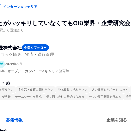
インターン
キャリア
＆
とがハッキリしていなくてもOK/業界・企業研究会
駅から送迎あり
送株式会社
企業をフォロー
トラック輸送、物流・運行管理
2026年8月
29卒 | オープン・カンパニー&キャリア教育等
すすめ
を守りたい
食生活・食育に関わりたい
地域貢献に携わりたい
人の仕事をサポートしたい
ンが活発
チームワークを重視
長く同じ会社に居続けられる
一つの専門分野を極める
若
募集情報
企業を知る