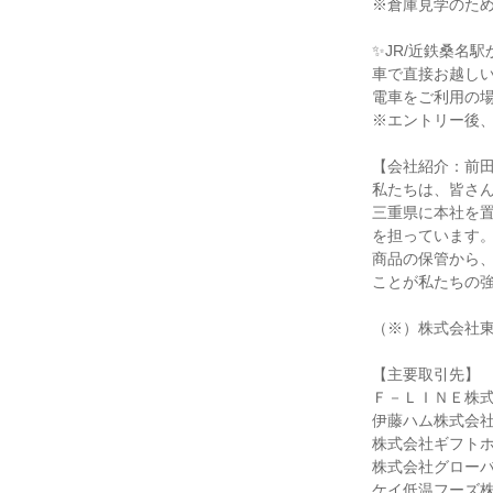
※倉庫見学のた
✨JR/近鉄桑名
車で直接お越し
電車をご利用の
※エントリー後
【会社紹介：前
私たちは、皆さ
三重県に本社を置
を担っています
商品の保管から
ことが私たちの
（※）株式会社東
【主要取引先】
Ｆ－ＬＩＮＥ株
伊藤ハム株式会
株式会社ギフト
株式会社グロー
ケイ低温フーズ