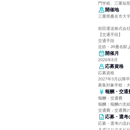
門学校、三重短
開催地
三重県桑名市大
前田運送株式会
【交通手段】
交通手段
近鉄・JR桑名駅
開催月
2026年8月
応募資格
応募資格
2027年3月以
募集対象学校：
報酬・交通
報酬・交通費
報酬：報酬の支
交通費：交通費
応募・選考
応募・選考の流
まずはリクナビ