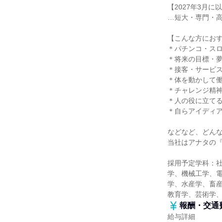
【2027年3月
…短大・専門・
【こんな方にお
＊パチンコ・ス
＊将来の目標・
＊接客・サービ
＊体を動かして
＊チャレンジ精
＊人の役に立て
＊自らアイディ
などなど、どん
当社はアナタの
採用予定学科：
学、機械工学、
学、水産学、畜産
教育学、芸術学
報酬・交通
給与詳細