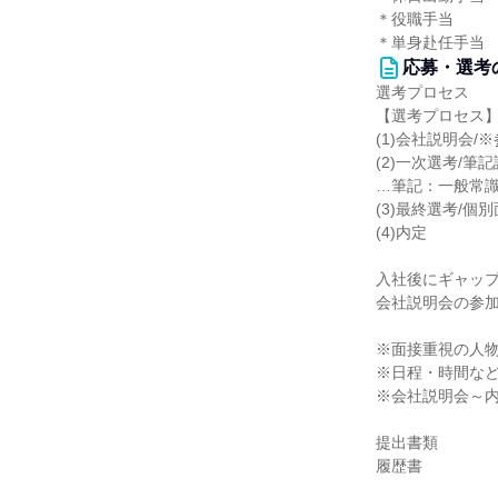
＊役職手当
＊単身赴任手当
応募・選考
選考プロセス
【選考プロセス
(1)会社説明会/
(2)一次選考/筆
…筆記：一般常
(3)最終選考/個
(4)内定
入社後にギャッ
会社説明会の参
※面接重視の人
※日程・時間な
※会社説明会～内
提出書類
履歴書