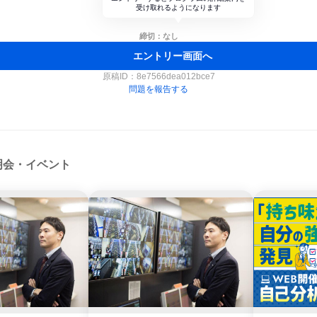
受け取れるようになります
締切：なし
エントリー画面へ
原稿ID：
8e7566dea012bce7
問題を報告する
明会・イベント