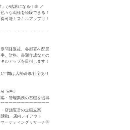
性』が武器になる仕事 ／
！色々な職種を経験できる！
習得可能！スキルアップ可！
－－－－－－－－－－－－－
定期間経過後、各部署へ配属
人事、財務、書類作成などの
スキルアップを目指します！
1年間は店舗研修/社宅あり
】
LIVE※
接客・管理業務の基礎を習得
￣￣￣￣￣￣￣￣￣￣￣￣￣
ス・店舗運営の企画立案
促活動、店内レイアウト
、マーケティングリサーチ等