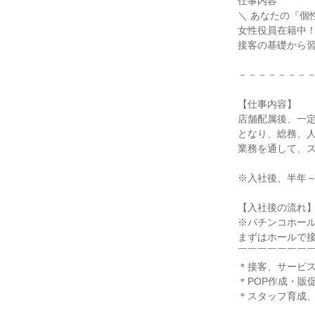
仕事内容
＼ あなたの『個
女性役員在籍中
接客の基礎から
－－－－－－－
【仕事内容】
店舗配属後、一
となり、総務、
業務を通して、
※入社後、半年～
【入社後の流れ
※パチンコホールA
まずはホールで
￣￣￣￣￣￣￣
＊接客、サービ
＊POP作成・販
＊スタッフ育成