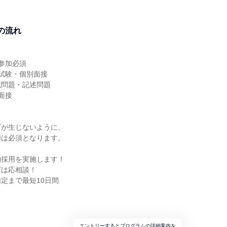
の流れ
】
※参加必須
記試験・個別面接
識問題・記述問題
別面接
プが生じないように、
加は必須となります。
物採用を実施します！
どは応相談！
定まで最短10日間
エントリーするとプログラムの詳細案内を