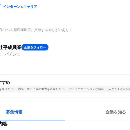
インターン
キャリア
＆
作りへ！顧客満足度に貢献するやりがいあり！
社平成興業
企業をフォロー
技・パチンコ
すすめ
を届けたい
商品・サービスの魅力を表現したい
コミュニケーションが活発
人とたくさん会
募集情報
企業を知る
内容