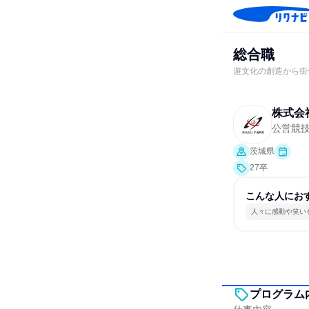
総合職
遊文化の創造から街
株式会
公営競
茨城県
27卒
こんな人にお
人々に感動や笑い
プログラム