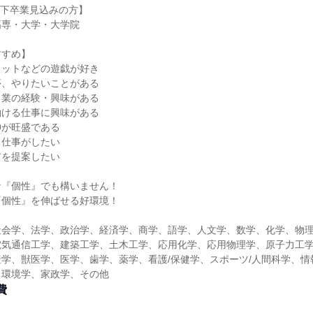
に以下卒業見込みの方】
高専・大学・大学院
すすめ】
ロットなどの遊戯が好き
夢、やりたいことがある
ス業の経験・興味がある
働ける仕事に興味がある
神が旺盛である
る仕事がしたい
アを提案したい
な『個性』でも構いません！
『個性』を伸ばせる好環境！
社会学、法学、政治学、経済学、商学、語学、人文学、数学、化学、物
電気通信工学、建築工学、土木工学、応用化学、応用物理学、原子力工
学、獣医学、医学、歯学、薬学、看護/保健学、スポーツ/人間科学、情
、環境学、家政学、その他
費