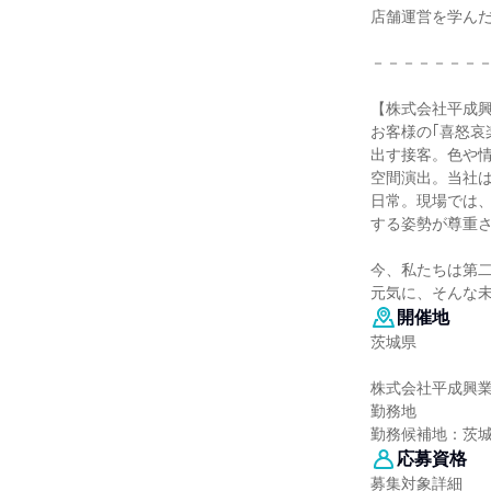
店舗運営を学ん
－－－－－－－
【株式会社平成
お客様の｢喜怒哀
出す接客。色や
空間演出。当社は
日常。現場では
する姿勢が尊重
今、私たちは第
元気に、そんな
開催地
茨城県
株式会社平成興
勤務地
勤務候補地：茨
応募資格
募集対象詳細