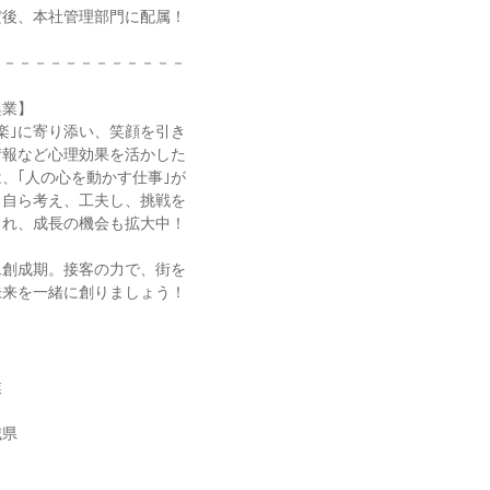
だ後、本社管理部門に配属！
－－－－－－－－－－－－－
興業】
楽｣に寄り添い、笑顔を引き
情報など心理効果を活かした
、｢人の心を動かす仕事｣が
、自ら考え、工夫し、挑戦を
され、成長の機会も拡大中！
二創成期。接客の力で、街を
未来を一緒に創りましょう！
業
城県