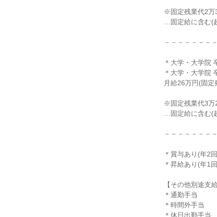
※固定残業代2万32
…固定給に含む(
－－－－－－－
＊大学・大学院 
＊大学・大学院 
月給26万円(固定
※固定残業代3万21
…固定給に含む(
－－－－－－－
＊賞与あり(年2回/
＊昇給あり(年1回
【その他別途支
＊通勤手当
＊時間外手当
＊休日出勤手当