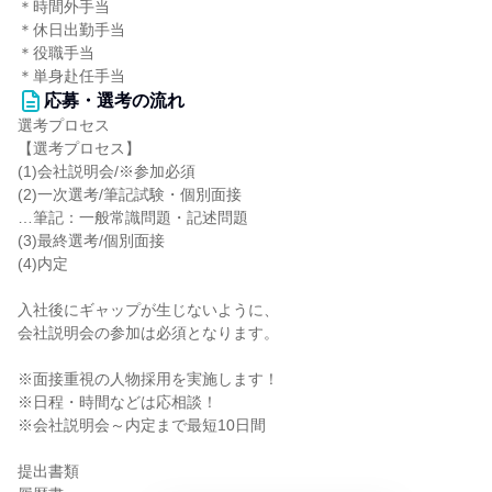
＊時間外手当
＊休日出勤手当
＊役職手当
＊単身赴任手当
応募・選考の流れ
選考プロセス
【選考プロセス】
(1)会社説明会/※参加必須
(2)一次選考/筆記試験・個別面接
…筆記：一般常識問題・記述問題
(3)最終選考/個別面接
(4)内定
入社後にギャップが生じないように、
会社説明会の参加は必須となります。
※面接重視の人物採用を実施します！
※日程・時間などは応相談！
※会社説明会～内定まで最短10日間
提出書類