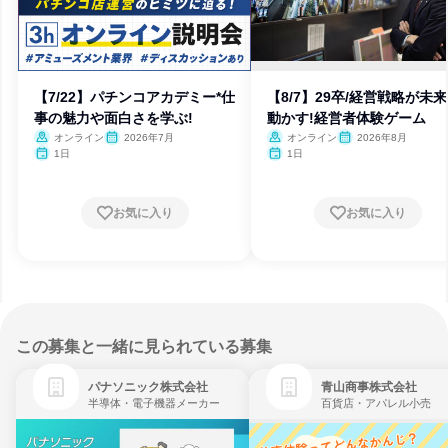
【7/22】パチンコアカデミー*仕
【8/7】29卒/経営戦略が未
事の魅力や面白さを学ぶ!
動かす!経営者体験ゲーム
オンライン
2026年7月
オンライン
2026年8月
1日
1日
お気に入り
お気に入り
この募集と一緒に見られている募集
パナソニック株式会社
青山商事株式会社
半導体・電子機器メーカー
百貨店・アパレル小売