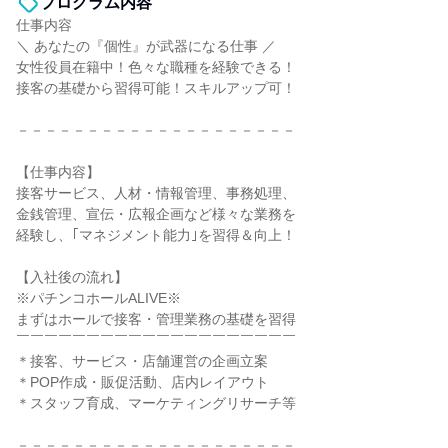
プログラム内容
仕事内容
＼ あなたの『個性』が武器になる仕事 ／
女性役員在籍中！色々な職種を経験できる！
接客の基礎から習得可能！スキルアップ可！
－－－－－－－－－－－－－－－－－－－－
【仕事内容】
接客サービス、人材・情報管理、事務処理、
金銭管理、宣伝・広報企画など様々な業務を
経験し、｢マネジメント能力｣を習得＆向上！
【入社後の流れ】
※パチンコホールALIVE※
まずはホールで接客・管理業務の基礎を習得
￣￣￣￣￣￣￣￣￣￣￣￣￣￣￣￣￣￣￣￣
＊接客、サービス・店舗運営の企画立案
＊POP作成・販促活動、店内レイアウト
＊スタッフ育成、マーケティングリサーチ等
－－－－－－－－－－－－－－－－－－－－