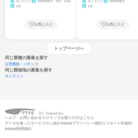
ム
オンライン
2026年8月・9月・10月
オンライン
2026年8月
1日
1日
お気に入り
お気に入り
トップページへ
同じ業種の募集を探す
公営競技・パチンコ
同じ開催地の募集を探す
オンライン
エントリーするとプログラムの詳細案内を
ヘルプ・お問い合わせ
ログインでお困りの方はこちら
受け取れるようになります
データを使ったサービスのご紹介
Indeedプライバシー規約
リクルートID規約
Indeed利用規約
締切：なし
エントリー画面へ