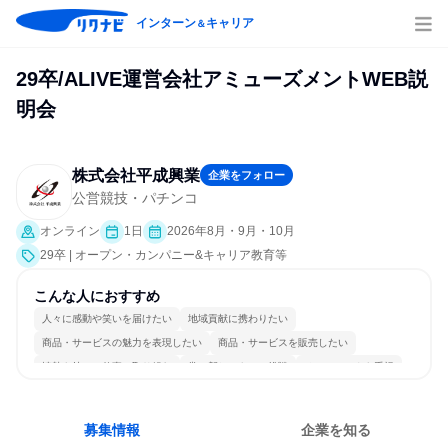
インターン
キャリア
＆
29卒/ALIVE運営会社アミューズメントWEB説
明会
株式会社平成興業
企業をフォロー
公営競技・パチンコ
オンライン
1日
2026年8月・9月・10月
29卒 | オープン・カンパニー&キャリア教育等
こんな人におすすめ
人々に感動や笑いを届けたい
地域貢献に携わりたい
商品・サービスの魅力を表現したい
商品・サービスを販売したい
情熱を持って仕事に取り組む
常に新しいものに挑戦
チームワークを重視
長く同じ会社に居続けられる
自分の好きな場所で働ける
人とたくさん会話する
募集情報
企業を知る