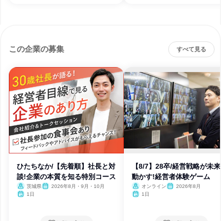
この企業の募集
すべて見る
ひたちなか/【先着順】社長と対
【8/7】28卒/経営戦略が未
談!企業の本質を知る特別コース
動かす!経営者体験ゲーム
茨城県
2026年8月・9月・10月
オンライン
2026年8月
1日
1日