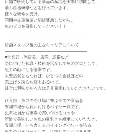
店舗で販売している商品の産地を実際に訪問して
学ぶ産地研修などを行っています。
様々な研修を受け、
同期や先輩後輩と切磋琢磨しながら、
魚のプロを目指してください！！
――――――――――――――――――――
店舗スタッフ後の主なキャリアについて
――――――――――――――――――――
■営業部→副店長、店長、課長など
身に付けた知識・技術を活かして魚のプロとして、
魚力の顔になる部署です。
大型店舗ともなれば、ひとつの会社ほどの
売上げを誇るお店もあるので、
経営に興味がある方は是非目指していただきたいです。
仕入部→魚力の売り場に並ぶ全ての商品を
豊洲市場から買い付けるバイヤー職です。
先輩社員から市場で買い付けるコツや
新鮮で美味しいお魚の目利きを継承していただき、
豊洲市場一とも言えるバイイングパワーを誇る
魚力のバイヤーとして、活躍していただきます。