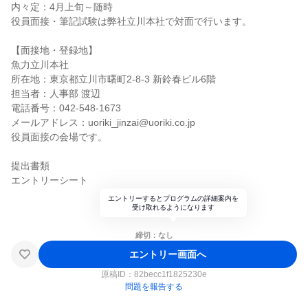
内々定：4月上旬～随時
役員面接・筆記試験は弊社立川本社で対面で行います。
【面接地・登録地】
魚力立川本社
所在地：東京都立川市曙町2-8-3 新鈴春ビル6階
担当者：人事部 渡辺
電話番号：042-548-1673
メールアドレス：uoriki_jinzai@uoriki.co.jp
役員面接の会場です。
提出書類
エントリーシート
エントリーするとプログラムの詳細案内を
受け取れるようになります
締切：なし
エントリー画面へ
原稿ID：
82becc1f1825230e
問題を報告する