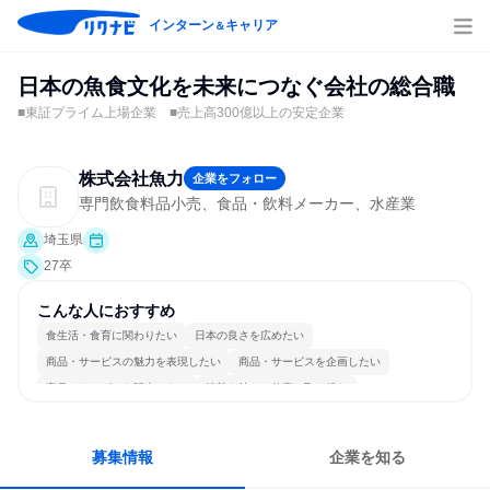
インターン
キャリア
＆
日本の魚食文化を未来につなぐ会社の総合職
■東証プライム上場企業 ■売上高300億以上の安定企業
株式会社魚力
企業をフォロー
専門飲食料品小売、食品・飲料メーカー、水産業
埼玉県
27卒
こんな人におすすめ
食生活・食育に関わりたい
日本の良さを広めたい
商品・サービスの魅力を表現したい
商品・サービスを企画したい
商品・サービスを販売したい
情熱を持って仕事に取り組む
コミュニケーションが活発
多様な職種の人と関われる
一つの専門分野を極める
人とたくさん会話する
募集情報
企業を知る