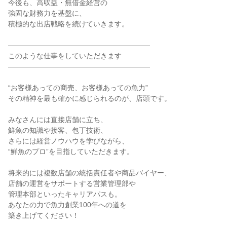
今後も、高収益・無借金経営の
強固な財務力を基盤に、
積極的な出店戦略を続けていきます。
――――――――――――――――――――
このような仕事をしていただきます
――――――――――――――――――――
“お客様あっての商売、お客様あっての魚力”
その精神を最も確かに感じられるのが、店頭です。
みなさんには直接店舗に立ち、
鮮魚の知識や接客、包丁技術、
さらには経営ノウハウを学びながら、
“鮮魚のプロ”を目指していただきます。
将来的には複数店舗の統括責任者や商品バイヤー、
店舗の運営をサポートする営業管理部や
管理本部といったキャリアパスも。
あなたの力で魚力創業100年への道を
築き上げてください！