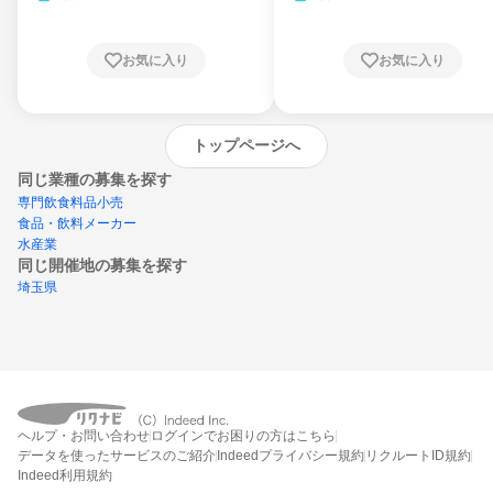
お気に入り
お気に入り
トップページへ
同じ業種の募集を探す
専門飲食料品小売
食品・飲料メーカー
水産業
同じ開催地の募集を探す
埼玉県
エントリーするとプログラムの詳細案内を
ヘルプ・お問い合わせ
ログインでお困りの方はこちら
受け取れるようになります
データを使ったサービスのご紹介
Indeedプライバシー規約
リクルートID規約
Indeed利用規約
締切：なし