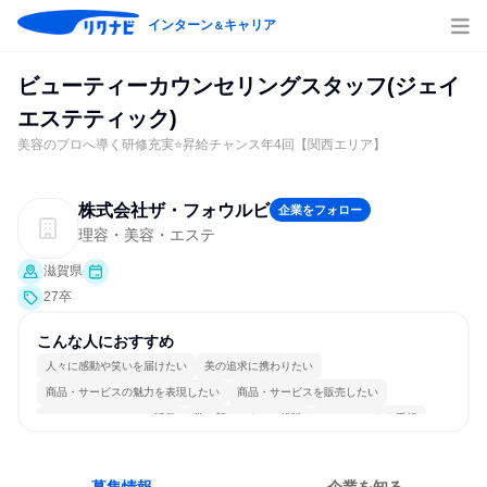
インターン
キャリア
＆
ビューティーカウンセリングスタッフ(ジェイ
エステティック)
美容のプロへ導く研修充実⭐昇給チャンス年4回【関西エリア】
株式会社ザ・フォウルビ
企業をフォロー
理容・美容・エステ
滋賀県
27卒
こんな人におすすめ
人々に感動や笑いを届けたい
美の追求に携わりたい
商品・サービスの魅力を表現したい
商品・サービスを販売したい
コミュニケーションが活発
常に新しいものに挑戦
チームワークを重視
女性が働きやすい環境で働ける
自分の好きな場所で働ける
人とたくさん会話する