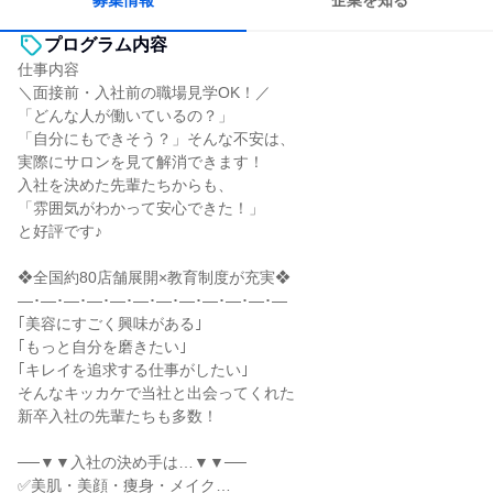
募集情報
企業を知る
プログラム内容
仕事内容
＼面接前・入社前の職場見学OK！／
「どんな人が働いているの？」
「自分にもできそう？」そんな不安は、
実際にサロンを見て解消できます！
入社を決めた先輩たちからも、
「雰囲気がわかって安心できた！」
と好評です♪
❖全国約80店舗展開×教育制度が充実❖
―･―･―･―･―･―･―･―･―･―･―･―
｢美容にすごく興味がある｣
｢もっと自分を磨きたい｣
｢キレイを追求する仕事がしたい｣
そんなキッカケで当社と出会ってくれた
新卒入社の先輩たちも多数！
──▼▼入社の決め手は…▼▼──
✅美肌・美顔・痩身・メイク…