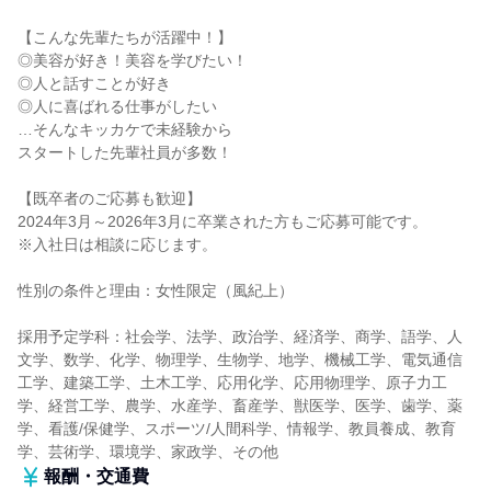
【こんな先輩たちが活躍中！】
◎美容が好き！美容を学びたい！
◎人と話すことが好き
◎人に喜ばれる仕事がしたい
…そんなキッカケで未経験から
スタートした先輩社員が多数！
【既卒者のご応募も歓迎】
2024年3月～2026年3月に卒業された方もご応募可能です。
※入社日は相談に応じます。
性別の条件と理由：女性限定（風紀上）
採用予定学科：社会学、法学、政治学、経済学、商学、語学、人
文学、数学、化学、物理学、生物学、地学、機械工学、電気通信
工学、建築工学、土木工学、応用化学、応用物理学、原子力工
学、経営工学、農学、水産学、畜産学、獣医学、医学、歯学、薬
学、看護/保健学、スポーツ/人間科学、情報学、教員養成、教育
学、芸術学、環境学、家政学、その他
報酬・交通費