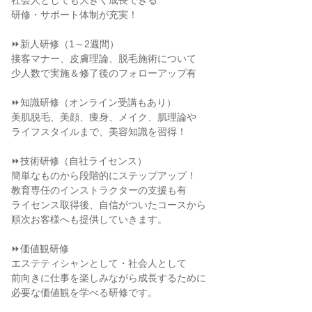
社会人としても大きく成長できる
研修・サポート体制が充実！
⏩新人研修（1～2週間）
接客マナー、皮膚理論、脱毛施術について
少人数で実施＆修了後のフォローアップ有
⏩知識研修（オンライン受講もあり）
美肌脱毛、美顔、痩身、メイク、肌理論や
ライフスタイルまで、美容知識を習得！
⏩技術研修（自社ライセンス）
簡単なものから段階的にステップアップ！
教育専任のインストラクターの支援も有
ライセンス取得後、自信がついたコースから
順次お客様へも提供していきます。
⏩価値観研修
エステティシャンとして・社会人として
前向きに仕事を楽しみながら成長するために
必要な価値観を学べる研修です。