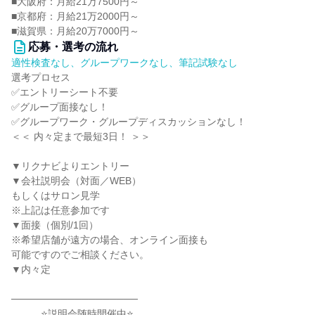
■大阪府：月給21万7500円～
■京都府：月給21万2000円～
■滋賀県：月給20万7000円～
応募・選考の流れ
適性検査なし、グループワークなし、筆記試験なし
選考プロセス
✅エントリーシート不要
✅グループ面接なし！
✅グループワーク・グループディスカッションなし！
＜＜ 内々定まで最短3日！ ＞＞
▼リクナビよりエントリー
▼会社説明会（対面／WEB）
もしくはサロン見学
※上記は任意参加です
▼面接（個別/1回）
※希望店舗が遠方の場合、オンライン面接も
可能ですのでご相談ください。
▼内々定
──────────────────
………⭐説明会随時開催中⭐………