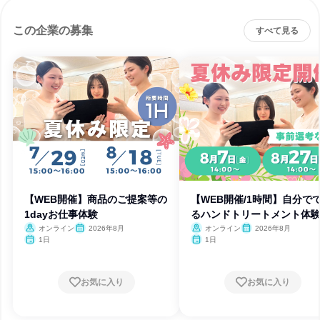
この企業の募集
すべて見る
【WEB開催】商品のご提案等の
【WEB開催/1時間】自分で
1dayお仕事体験
るハンドトリートメント体
オンライン
2026年8月
オンライン
2026年8月
1日
1日
お気に入り
お気に入り