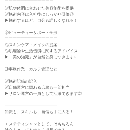
￣￣￣￣￣￣￣￣￣￣￣￣
▨肌や体調に合わせた美容施術を提供
▨施術内容は入社後にしっかり研修◎
▶施術するほど、自分も詳しくなれる！
②ビューティーサポート全般
￣￣￣￣￣￣￣￣￣￣￣￣￣
▨スキンケア・メイクの提案
▨肌理論や生活習慣に関するアドバイス
▶「美の知識」が自然と身につきます♪
③事務作業・カルテ管理など
￣￣￣￣￣￣￣￣￣￣￣￣￣
▨施術記録の記入
▨店舗運営に関わる庶務も一部担当
▶サロン運営の一員として活躍できます◎
──────────────────
知識も、スキルも、自信も手に入る！
──────────────────
エステティシャンとして、はもちろん