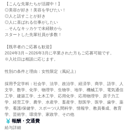
【こんな先輩たちが活躍中！】
◎美容が好き！美容を学びたい！
◎人と話すことが好き
◎人に喜ばれる仕事がしたい
…そんなキッカケで未経験から
スタートした先輩社員が多数！
【既卒者のご応募も歓迎】
2024年3月～2026年3月に卒業された方もご応募可能です。
※入社日は相談に応じます。
性別の条件と理由：女性限定（風紀上）
採用予定学科：社会学、法学、政治学、経済学、商学、語学、人
文学、数学、化学、物理学、生物学、地学、機械工学、電気通信
工学、建築工学、土木工学、応用化学、応用物理学、原子力工
学、経営工学、農学、水産学、畜産学、獣医学、医学、歯学、薬
学、看護/保健学、スポーツ/人間科学、情報学、教員養成、教育
学、芸術学、環境学、家政学、その他
報酬・交通費
給与詳細