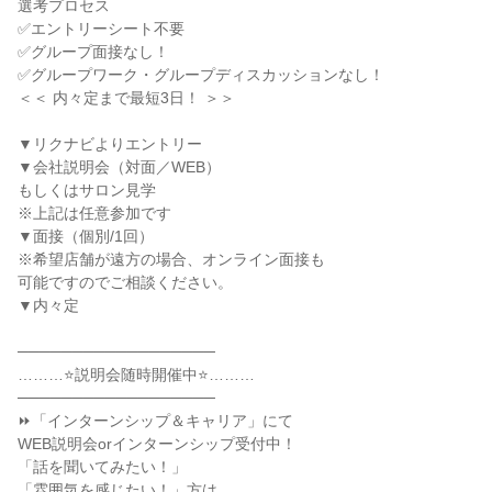
選考プロセス
✅エントリーシート不要
✅グループ面接なし！
✅グループワーク・グループディスカッションなし！
＜＜ 内々定まで最短3日！ ＞＞
▼リクナビよりエントリー
▼会社説明会（対面／WEB）
もしくはサロン見学
※上記は任意参加です
▼面接（個別/1回）
※希望店舗が遠方の場合、オンライン面接も
可能ですのでご相談ください。
▼内々定
──────────────────
………⭐説明会随時開催中⭐………
──────────────────
⏩「インターンシップ＆キャリア」にて
WEB説明会orインターンシップ受付中！
「話を聞いてみたい！」
「雰囲気を感じたい！」方は