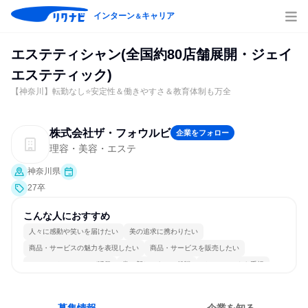
インターン
キャリア
＆
エステティシャン(全国約80店舗展開・ジェイ
エステティック)
【神奈川】転勤なし⭐安定性＆働きやすさ＆教育体制も万全
株式会社ザ・フォウルビ
企業をフォロー
理容・美容・エステ
神奈川県
27卒
こんな人におすすめ
人々に感動や笑いを届けたい
美の追求に携わりたい
商品・サービスの魅力を表現したい
商品・サービスを販売したい
コミュニケーションが活発
常に新しいものに挑戦
チームワークを重視
女性が働きやすい環境で働ける
自分の好きな場所で働ける
人とたくさん会話する