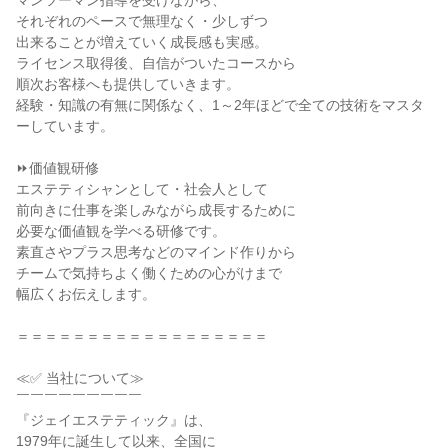
マンツーマン指導を受けながら、
それぞれのペースで無理なく・少しずつ
出来ることが増えていく成長感も実感。
ライセンス取得後、自信がついたコースから
順次お客様へも提供していきます。
経験・知識の有無に関係なく、1～2年ほどで全ての技術をマスタ
ーしています。
⏩価値観研修
エステティシャンとして・社会人として
前向きに仕事を楽しみながら成長するために
必要な価値観を学べる研修です。
素直さやプラス思考などのマインド作りから
チームで気持ちよく働くための心がけまで
幅広くお伝えします。
＝＝＝＝＝＝＝＝＝＝＝＝＝＝＝＝＝＝
≪✅ 当社について≫
￣￣￣￣￣￣￣￣￣
『ジェイエステティック』は、
1979年に誕生して以来、全国に