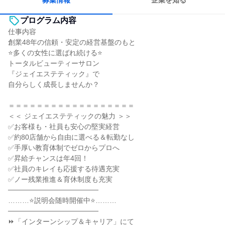
募集情報
企業を知る
プログラム内容
仕事内容
創業48年の信頼・安定の経営基盤のもと
⭐多くの女性に選ばれ続ける⭐
トータルビューティーサロン
『ジェイエステティック』で
自分らしく成長しませんか？
＝＝＝＝＝＝＝＝＝＝＝＝＝＝＝＝＝＝
＜＜ ジェイエステティックの魅力 ＞＞
✅お客様も・社員も安心の堅実経営
✅約80店舗から自由に選べる＆転勤なし
✅手厚い教育体制でゼロからプロへ
✅昇給チャンスは年4回！
✅社員のキレイも応援する待遇充実
✅ノー残業推進＆育休制度も充実
──────────────────
………⭐説明会随時開催中⭐………
──────────────────
⏩「インターンシップ＆キャリア」にて