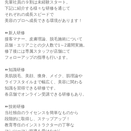
先輩社員の９割は未経験スタート。
下記に紹介する様々な研修を通じて
それぞれの成長スピードで
美容のプロへ成長できる環境があります！
⏩新人研修
接客マナー、皮膚理論、脱毛施術について
店舗・エリアごとの少人数で1～2週間実施。
修了後には専属スタッフが店舗にて
フォローアップの指導も行います。
⏩知識研修
美肌脱毛、美顔、痩身、メイク、肌理論や
ライフスタイルまで幅広く、美容に関わる
知識を習得できる研修です。
各店舗でオンライン受講できる研修もあり。
⏩技術研修
当社独自のライセンスを簡単なものから
段階的に取得し、ステップアップ！
教育専任のインストラクターの丁寧な