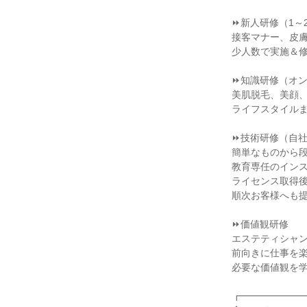
⏩新人研修（1～
接客マナー、皮
少人数で実施＆
⏩知識研修（オ
美肌脱毛、美顔
ライフスタイル
⏩技術研修（自
簡単なものから
教育専任のイン
ライセンス取得
順次お客様へも
⏩価値観研修
エステティシャ
前向きに仕事を
必要な価値観を
┏━━━━━━