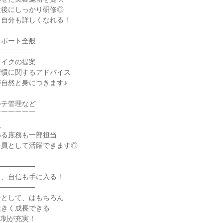
社後にしっかり研修◎
、自分も詳しくなれる！
サポート全般
￣￣￣￣￣￣
メイクの提案
習慣に関するアドバイス
自然と身につきます♪
ルテ管理など
￣￣￣￣￣￣
入
わる庶務も一部担当
一員として活躍できます◎
───────
も、自信も手に入る！
───────
ンとして、はもちろん
大きく成長できる
体制が充実！