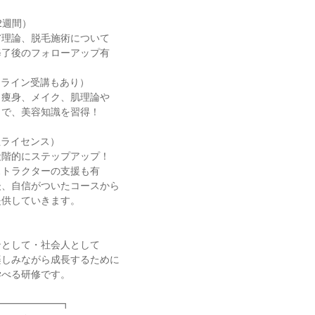
2週間）
膚理論、脱毛施術について
修了後のフォローアップ有
ンライン受講もあり）
、痩身、メイク、肌理論や
まで、美容知識を習得！
社ライセンス）
段階的にステップアップ！
ストラクターの支援も有
後、自信がついたコースから
提供していきます。
ンとして・社会人として
楽しみながら成長するために
学べる研修です。
━━━━━━━┓