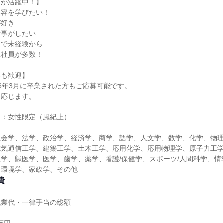
ちが活躍中！】
美容を学びたい！
が好き
仕事がしたい
ケで未経験から
輩社員が多数！
募も歓迎】
026年3月に卒業された方もご応募可能です。
に応じます。
由：女性限定（風紀上）
社会学、法学、政治学、経済学、商学、語学、人文学、数学、化学、物
電気通信工学、建築工学、土木工学、応用化学、応用物理学、原子力工
学、獣医学、医学、歯学、薬学、看護/保健学、スポーツ/人間科学、情
、環境学、家政学、その他
費
残業代・一律手当の総額