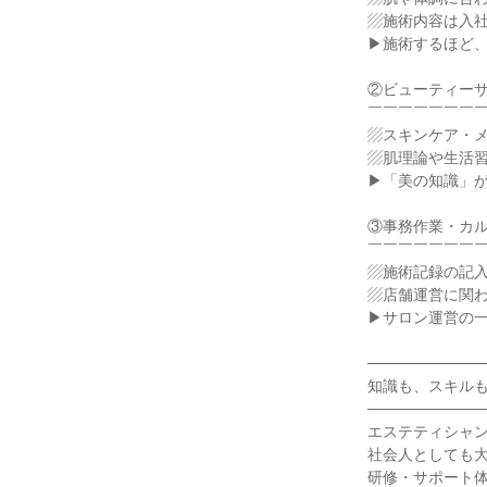
▨施術内容は入
▶施術するほど
②ビューティー
￣￣￣￣￣￣￣
▨スキンケア・
▨肌理論や生活
▶「美の知識」が
③事務作業・カ
￣￣￣￣￣￣￣
▨施術記録の記
▨店舗運営に関
▶サロン運営の
───────────
知識も、スキル
───────────
エステティシャ
社会人としても
研修・サポート