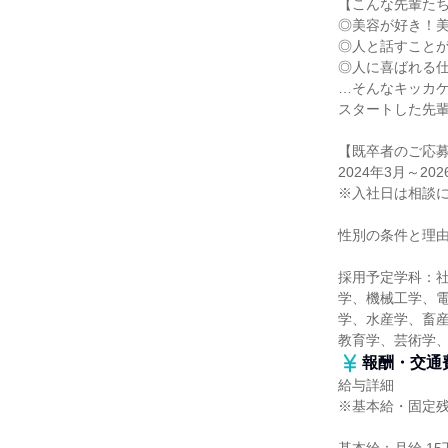
【こんな先輩た
◎美容が好き！
◎人と話すこと
◎人に喜ばれる
…そんなキッカ
スタートした先
【既卒者のご応
2024年3月～2
※入社日は相談
性別の条件と理
採用予定学科：
学、機械工学、
学、水産学、畜産
教育学、芸術学
報酬・交通
給与詳細
※基本給・固定