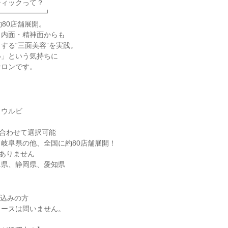
ティックって？
━━━━━━━┛
約80店舗展開。
、内面・精神面からも
する“三面美容”を実践。
い」という気持ちに
サロンです。
ォウルビ
合わせて選択可能
岐阜県の他、全国に約80店舗展開！
ありません
阜県、静岡県、愛知県
見込みの方
コースは問いません。