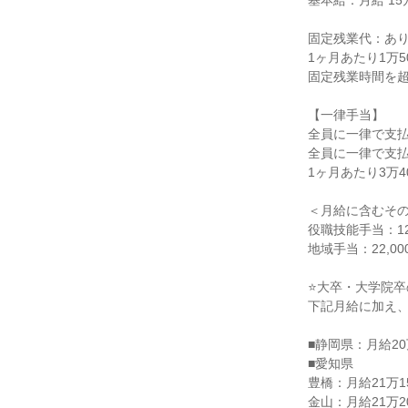
基本給：月給 15
固定残業代：あ
1ヶ月あたり1万5
固定残業時間を
【一律手当】
全員に一律で支
全員に一律で支
1ヶ月あたり3万40
＜月給に含むそ
役職技能手当：12
地域手当：22,000
⭐大卒・大学院卒
下記月給に加え、資
■静岡県：月給20
■愛知県
豊橋：月給21万1
金山：月給21万2