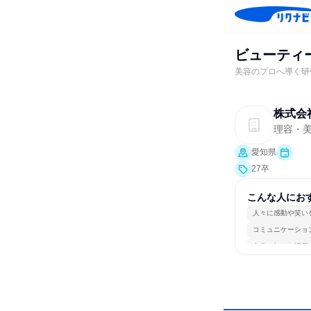
ビューティ
美容のプロへ導く研
株式会
理容・
愛知県
27卒
こんな人にお
人々に感動や笑い
コミュニケーショ
自分の好きな場所