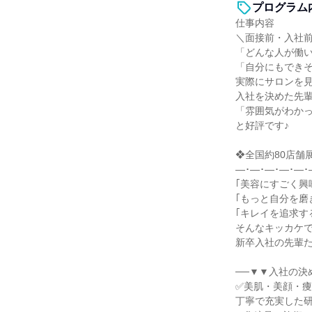
プログラム
仕事内容
＼面接前・入社前
「どんな人が働
「自分にもでき
実際にサロンを
入社を決めた先
「雰囲気がわか
と好評です♪
❖全国約80店舗
―･―･―･―･―･
｢美容にすごく興
｢もっと自分を磨
｢キレイを追求す
そんなキッカケ
新卒入社の先輩
──▼▼入社の決
✅美肌・美顔・
丁寧で充実した