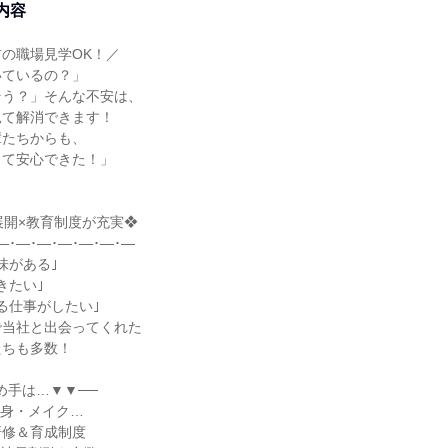
内容
の職場見学OK！／
いているの？」
そう？」そんな不安は、
見て解消できます！
輩たちからも、
って安心できた！」
展開×教育制度が充実❖
―･―･―･―･―･―･―
味がある｣
きたい｣
る仕事がしたい｣
で当社と出会ってくれた
たちも多数！
め手は…▼▼──
痩身・メイク…
研修＆育成制度