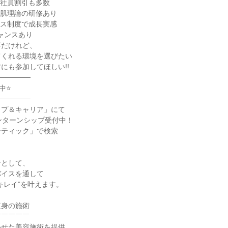
の社員割引も多数
や肌理論の研修あり
ンス制度で成長実感
ャンスあり
事だけれど、
てくれる環境を選びたい
にも参加してほしい!!
──────
中⭐
──────
ップ＆キャリア」にて
インターンシップ受付中！
テティック」で検索
ンとして、
バイスを通して
キレイ”を叶えます。
痩身の施術
￣￣￣￣￣
わせた美容施術を提供