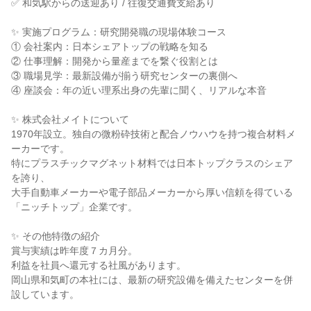
✅ 和気駅からの送迎あり / 往復交通費支給あり
✨ 実施プログラム：研究開発職の現場体験コース
① 会社案内：日本シェアトップの戦略を知る
② 仕事理解：開発から量産までを繋ぐ役割とは
③ 職場見学：最新設備が揃う研究センターの裏側へ
④ 座談会：年の近い理系出身の先輩に聞く、リアルな本音
✨ 株式会社メイトについて
1970年設立。独自の微粉砕技術と配合ノウハウを持つ複合材料メ
ーカーです。
特にプラスチックマグネット材料では日本トップクラスのシェア
を誇り、
大手自動車メーカーや電子部品メーカーから厚い信頼を得ている
「ニッチトップ」企業です。
✨ その他特徴の紹介
賞与実績は昨年度７カ月分。
利益を社員へ還元する社風があります。
岡山県和気町の本社には、最新の研究設備を備えたセンターを併
設しています。