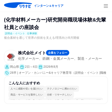
インターン
キャリア
＆
(化学材料メーカー)研究開発職現場体験&先輩
社員との座談会
説明会・イベント
仕事体験
複合素材を通じて世界の技術を支える/理系向け/8月開催
株式会社メイト
企業をフォロー
化学メーカー、鉄鋼・金属メーカー、製造・メーカー
岡山県
2日～4日
2026年8月
28卒 | オープン・カンパニー&キャリア教育等（説明会・イベント [職種
研究、社員交流会、就活サポート、会社説明会、業界研究]、仕事体験）
こんな人におすすめ
人々に感動や笑いを届けたい
テクノロジーに携わりたい
商品・サービスを製作したい
分析・リサーチしたい
情熱を持って仕事に取り組む
冷静に仕事に取り組む
常に新しいものに挑戦
チームワークを重視
長く同じ会社に居続けられる
一つの専門分野を極める