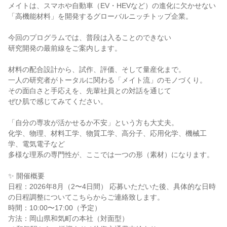
メイトは、スマホや自動車（EV・HEVなど）の進化に欠かせない
「高機能材料」を開発するグローバルニッチトップ企業。
今回のプログラムでは、普段は入ることのできない
研究開発の最前線をご案内します。
材料の配合設計から、試作、評価、そして量産化まで。
一人の研究者がトータルに関わる「メイト流」のモノづくり。
その面白さと手応えを、先輩社員との対話を通じて
ぜひ肌で感じてみてください。
「自分の専攻が活かせるか不安」という方も大丈夫。
化学、物理、材料工学、物質工学、高分子、応用化学、機械工
学、電気電子など
多様な理系の専門性が、ここでは一つの形（素材）になります。
✨ 開催概要
日程：2026年8月（2〜4日間） 応募いただいた後、具体的な日時
の日程調整についてこちらからご連絡致します。
時間：10:00〜17:00（予定）
方法：岡山県和気町の本社（対面型）