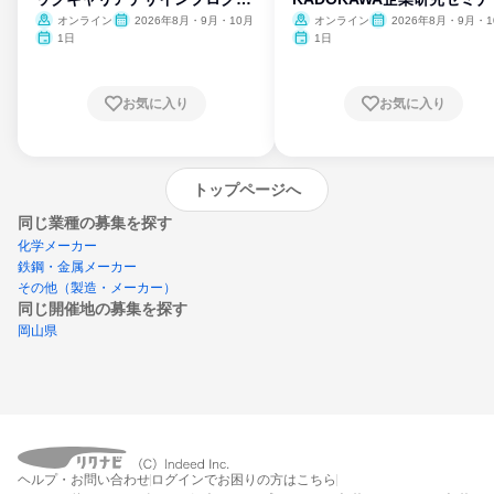
ム
オンライン
2026年8月・9月・10月
オンライン
2026年8月・9月・1
月・11月・12月
1日
1日
お気に入り
お気に入り
トップページへ
同じ業種の募集を探す
化学メーカー
鉄鋼・金属メーカー
その他（製造・メーカー）
同じ開催地の募集を探す
岡山県
エントリーするとプログラムの詳細案内を
ヘルプ・お問い合わせ
ログインでお困りの方はこちら
受け取れるようになります