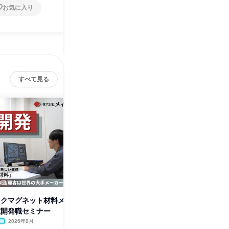
お気に入り
お気に入り
すべて見る
ックマグネット材料メ
化学・物理・材料系/新素材の研
理系学生
究開発職セミナー
究開発職Web会社説明会
料の研究
2026年8月
オンライン
2026年8月・9月・10
岡山県
月・11月