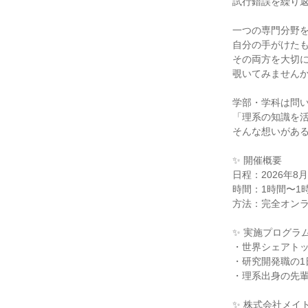
試行錯誤を繰り
一つの専門分野
自分の手がけた
その両方を大切
覗いてみません
学部・学科は問
「理系の知識を
そんな想いがあ
✨ 開催概要
日程：2026年
時間：1時間〜1
方法：完全オンラ
✨ 実施プログラ
・世界シェアト
・研究開発職の
・理系出身の先
✨ 株式会社メイ