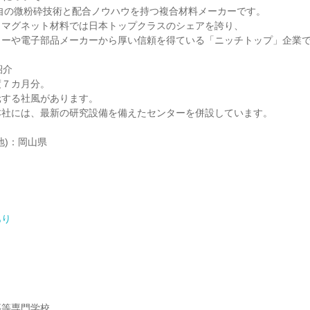
独自の微粉砕技術と配合ノウハウを持つ複合材料メーカーです。
クマグネット材料では日本トップクラスのシェアを誇り、
カーや電子部品メーカーから厚い信頼を得ている「ニッチトップ」企業
紹介
度７カ月分。
元する社風があります。
本社には、最新の研究設備を備えたセンターを併設しています。
地)：岡山県
あり
】
高等専門学校