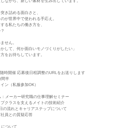
返しながら、新しい素材を生み出しています。
を突き詰める面白さと、
ものが世界中で使われる手応え。
にする私たちの働き方を、
か？
いません。
活かして、何か面白いモノづくりがしたい」
る方をお待ちしています。
8月随時開催 応募後日程調整のURLをお送りします
時間半
イン（私服参加OK）
ム：メーカー研究職の仕事理解セミナー
ップクラスを支えるメイトの技術紹介
1日の流れとキャリアステップについて
輩社員との質疑応答
トについて