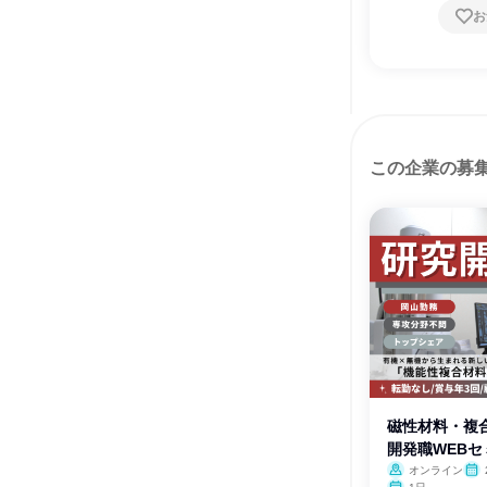
お
この企業の募
磁性材料・複
開発職WEBセ
オンライン
月・