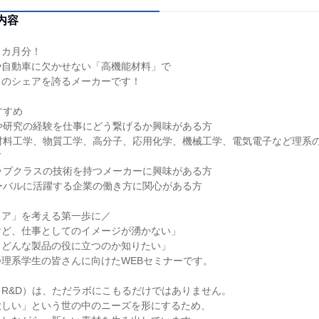
内容
７カ月分！
や自動車に欠かせない「高機能材料」で
スのシェアを誇るメーカーです！
すすめ
や研究の経験を仕事にどう繋げるか興味がある方
材料工学、物質工学、高分子、応用化学、機械工学、電気電子など理系
方
ップクラスの技術を持つメーカーに興味がある方
ーバルに活躍する企業の働き方に関心がある方
リア」を考える第一歩に／
けど、仕事としてのイメージが湧かない」
、どんな製品の役に立つのか知りたい」
理系学生の皆さんに向けたWEBセミナーです。
R&D）は、ただラボにこもるだけではありません。
欲しい」という世の中のニーズを形にするため、