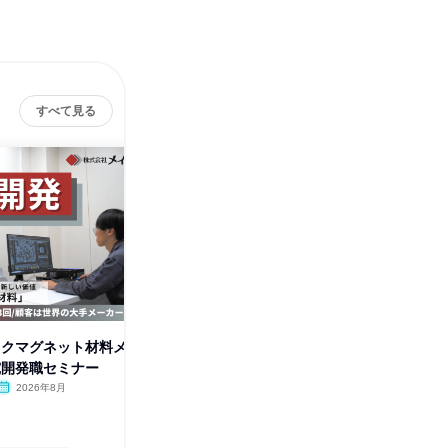
すべて見る
ックマグネット材料メ
(プラスチックマグネット材料メ
磁性材料
究開発職セミナー
ーカー)研究開発職セミナー
開発職W
2026年8月
オンライン
2026年9月
オンラ
1日
1日