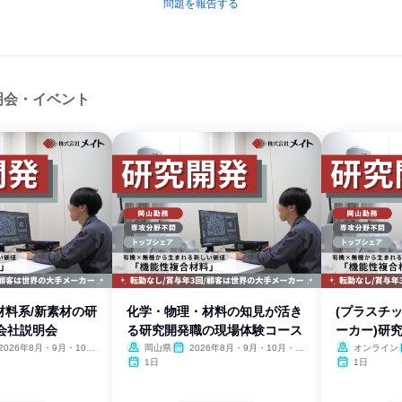
問題を報告する
明会・イベント
材料系/新素材の研
化学・物理・材料の知見が活き
(プラスチ
会社説明会
る研究開発職の現場体験コース
ーカー)研
2026年8月・9月・10
岡山県
2026年8月・9月・10月・11
オンライン
11月
月
1日
1日