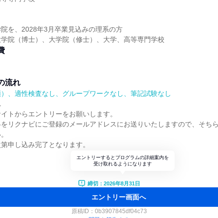
】
院を、2028年3月卒業見込みの理系の方
大学院（博士）、大学院（修士）、大学、高等専門学校
費
の流れ
順）、適性検査なし、グループワークなし、筆記試験なし
れ
サイトからエントリーをお願いします。
絡をリクナビにご登録のメールアドレスにお送りいたしますので、そち
い。
次第申し込み完了となります。
エントリーするとプログラムの詳細案内を
受け取れるようになります
締切：2026年8月31日
エントリー画面へ
原稿ID：
0b3907845df04c73