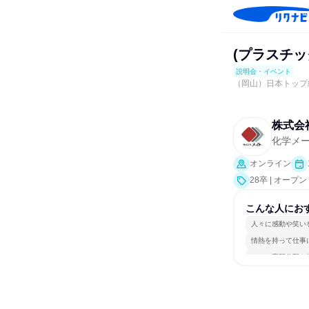
(プラスチ
説明会・イベント
（岡山）日本トップ
株式会
化学メ
オンライン
28卒 | オ
こんな人にお
人々に感動や笑い
情熱を持って仕事
一つの専門分野を