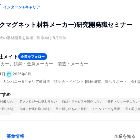
インターン
キャリア
＆
ックマグネット材料メーカー)研究開発職セミナー
級の素材開発を体感！理系向け 8月開催
社メイト
企業をフォロー
ーカー、鉄鋼・金属メーカー、製造・メーカー
1日
2026年8月
ープン・カンパニー&キャリア教育等（説明会・イベント [職種研究、就活サポート、会社
すすめ
を届けたい
テクノロジーに携わりたい
商品・サービスを製作したい
分析・リサーチしたい
に取り組む
冷静に仕事に取り組む
常に新しいものに挑戦
チームワークを重視
長く同じ
極める
募集情報
企業を知る