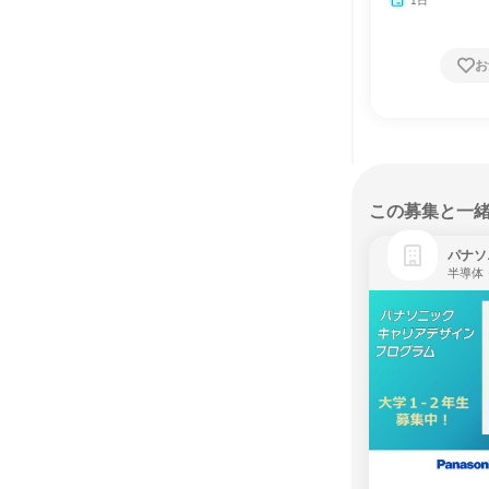
1日
お
この募集と一
パナソ
半導体