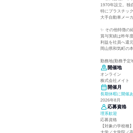
1970年設立。
特にプラスチッ
大手自動車メー
✨ その他特徴の
賞与実績は昨年
利益を社員へ還
岡山県和気町の
勤務地(勤務予定
開催地
オンライン
株式会社メイト
開催月
長期休暇に開催
2026年8月
応募資格
理系歓迎
応募資格
【対象の学校種
大学／大学院／