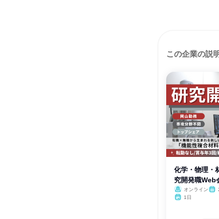
この企業の説
化学・物理・
究開発職Web
オンライン
月・
1日