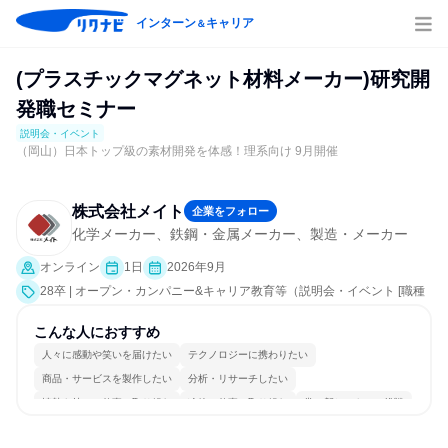
インターン
キャリア
＆
(プラスチックマグネット材料メーカー)研究開
発職セミナー
説明会・イベント
（岡山）日本トップ級の素材開発を体感！理系向け 9月開催
株式会社メイト
企業をフォロー
化学メーカー、鉄鋼・金属メーカー、製造・メーカー
オンライン
1日
2026年9月
28卒 | オープン・カンパニー&キャリア教育等（説明会・イベント [職種
研究、就活サポート、会社説明会、業界研究]）
こんな人におすすめ
人々に感動や笑いを届けたい
テクノロジーに携わりたい
商品・サービスを製作したい
分析・リサーチしたい
情熱を持って仕事に取り組む
冷静に仕事に取り組む
常に新しいものに挑戦
チームワークを重視
長く同じ会社に居続けられる
一つの専門分野を極める