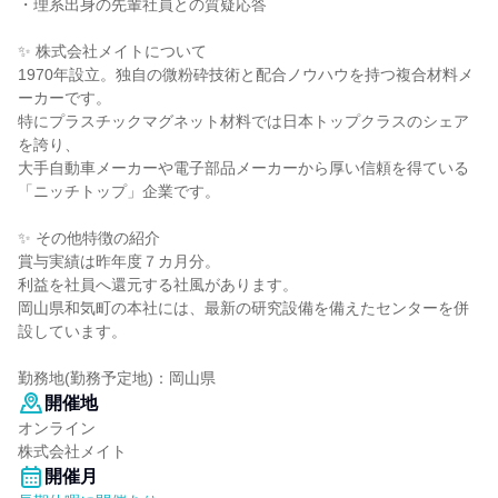
・理系出身の先輩社員との質疑応答
✨ 株式会社メイトについて
1970年設立。独自の微粉砕技術と配合ノウハウを持つ複合材料メ
ーカーです。
特にプラスチックマグネット材料では日本トップクラスのシェア
を誇り、
大手自動車メーカーや電子部品メーカーから厚い信頼を得ている
「ニッチトップ」企業です。
✨ その他特徴の紹介
賞与実績は昨年度７カ月分。
利益を社員へ還元する社風があります。
岡山県和気町の本社には、最新の研究設備を備えたセンターを併
設しています。
勤務地(勤務予定地)：岡山県
開催地
オンライン
株式会社メイト
開催月