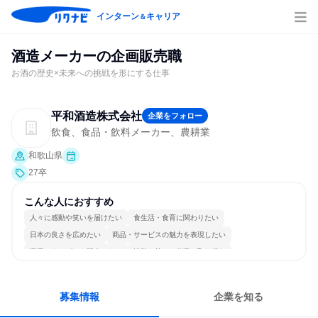
インターン
キャリア
＆
酒造メーカーの企画販売職
お酒の歴史×未来への挑戦を形にする仕事
平和酒造株式会社
企業をフォロー
飲食、食品・飲料メーカー、農耕業
和歌山県
27卒
こんな人におすすめ
人々に感動や笑いを届けたい
食生活・食育に関わりたい
日本の良さを広めたい
商品・サービスの魅力を表現したい
商品・サービスを販売したい
情熱を持って仕事に取り組む
コミュニケーションが活発
チームワークを重視
若手が裁量を持てる環境
人とたくさん会話する
募集情報
企業を知る