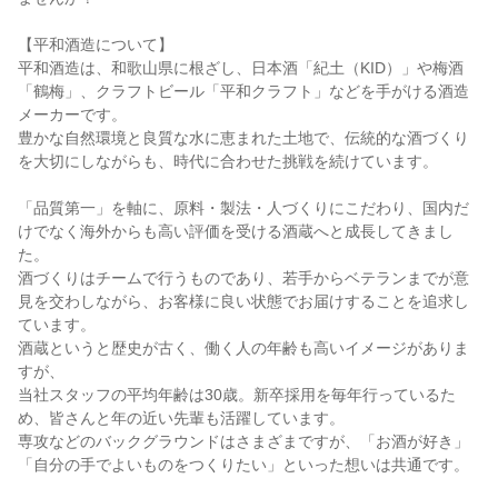
【平和酒造について】
平和酒造は、和歌山県に根ざし、日本酒「紀土（KID）」や梅酒
「鶴梅」、クラフトビール「平和クラフト」などを手がける酒造
メーカーです。
豊かな自然環境と良質な水に恵まれた土地で、伝統的な酒づくり
を大切にしながらも、時代に合わせた挑戦を続けています。
「品質第一」を軸に、原料・製法・人づくりにこだわり、国内だ
けでなく海外からも高い評価を受ける酒蔵へと成長してきまし
た。
酒づくりはチームで行うものであり、若手からベテランまでが意
見を交わしながら、お客様に良い状態でお届けすることを追求し
ています。
酒蔵というと歴史が古く、働く人の年齢も高いイメージがありま
すが、
当社スタッフの平均年齢は30歳。新卒採用を毎年行っているた
め、皆さんと年の近い先輩も活躍しています。
専攻などのバックグラウンドはさまざまですが、「お酒が好き」
「自分の手でよいものをつくりたい」といった想いは共通です。