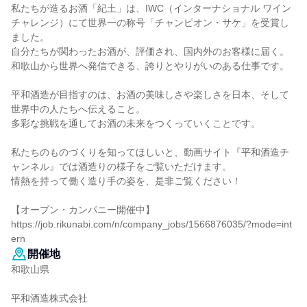
私たちが造るお酒「紀土」は、IWC（インターナショナル ワイン
チャレンジ）にて世界一の称号「チャンピオン・サケ」を受賞し
ました。
自分たちが関わったお酒が、評価され、国内外のお客様に届く。
和歌山から世界へ発信できる、誇りとやりがいのある仕事です。
平和酒造が目指すのは、お酒の美味しさや楽しさを日本、そして
世界中の人たちへ伝えること。
多彩な挑戦を通してお酒の未来をつくっていくことです。
私たちのものづくりを知ってほしいと、動画サイト『平和酒造チ
ャンネル』では酒造りの様子をご覧いただけます。
情熱を持って働く造り手の姿を、是非ご覧ください！
【オープン・カンパニー開催中】
https://job.rikunabi.com/n/company_jobs/1566876035/?mode=int
ern
開催地
和歌山県
平和酒造株式会社