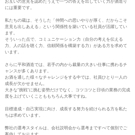
お互いの意見を認めたうえで一つの答えを出していく力が酒造り
には重要です。
私たちの蔵は、そうした「仲間への思いやりが厚く、だからこそ
意見も出しあえる」という関係性を築いている社員が活躍してい
ます。
そういった点で、コミュニケーション力（自分の考えを伝える
力、人の話を聴く力、信頼関係を構築する力）がある方を求めて
います。
さらに平和酒造では、若手の内から裁量の大きい仕事に携わるチ
ャンスが多くあります。
お酒を通した様々なチャレンジをする中では、社員ひとり一人の
成長が欠かせません。
大きな”挑戦”に挑む姿勢だけでなく、コツコツと日頃の業務の完成
度を上げていくことももちろん大事ですね。
目標達成・自己実現に向け、成長する努力を続けられる方を私た
ちは求めています。
弊社の選考スタイルは、会社説明会から選考まですべて個別でご
案内しております。