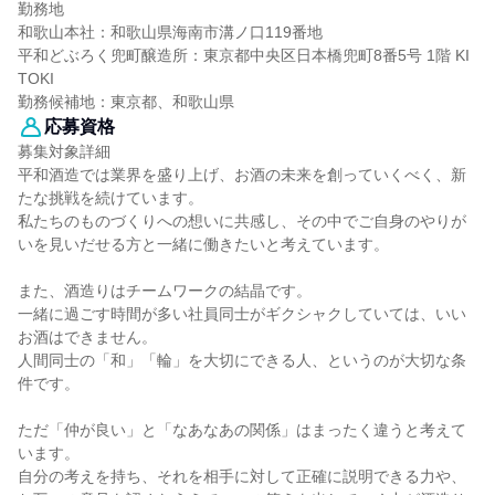
勤務地
和歌山本社：和歌山県海南市溝ノ口119番地
平和どぶろく兜町醸造所：東京都中央区日本橋兜町8番5号 1階 KI
TOKI
勤務候補地：東京都、和歌山県
応募資格
募集対象詳細
平和酒造では業界を盛り上げ、お酒の未来を創っていくべく、新
たな挑戦を続けています。
私たちのものづくりへの想いに共感し、その中でご自身のやりが
いを見いだせる方と一緒に働きたいと考えています。
また、酒造りはチームワークの結晶です。
一緒に過ごす時間が多い社員同士がギクシャクしていては、いい
お酒はできません。
人間同士の「和」「輪」を大切にできる人、というのが大切な条
件です。
ただ「仲が良い」と「なあなあの関係」はまったく違うと考えて
います。
自分の考えを持ち、それを相手に対して正確に説明できる力や、