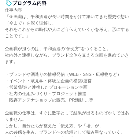
プログラム内容
仕事内容
『企画職は、平和酒造が長い時間をかけて築いてきた歴史や想い
（今まで）を深く理解し、
それをこれからの時代や人にどう伝えていくかを考え、形にする
ことです。』
企画職が担うのは、平和酒造の“伝え方”をつくること。
社内外と連携しながら、ブランド全体を支える企画を進めていき
ます。
・ブランドや酒造りの情報発信（WEB・SNS・広報物など）
・イベント・蔵見学・体験型企画の構築/運営
・営業/製造と連携したプロモーション企画
・社内の仕組みづくり・プロジェクト推進
・既存アンテナショップの販売、PR活動 …等
企画職の仕事は、すぐに数字として結果が出るものばかりではあ
りません。
しかし、自分たちが整えた「伝え方」や「場」が、
人の共感を生み、ブランドへの信頼として積み重なっていく。