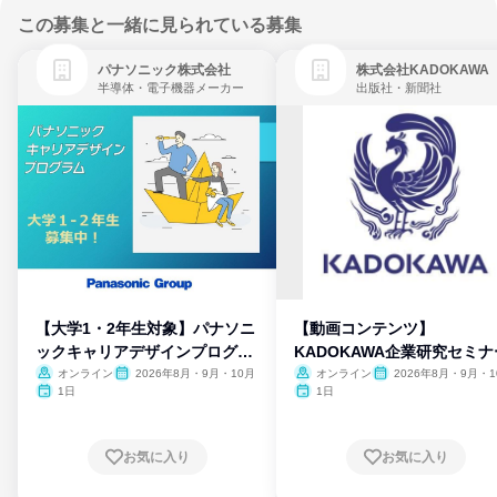
この募集と一緒に見られている募集
パナソニック株式会社
株式会社KADOKAWA
半導体・電子機器メーカー
出版社・新聞社
【大学1・2年生対象】パナソニ
【動画コンテンツ】
ックキャリアデザインプログラ
KADOKAWA企業研究セミナ
ム
オンライン
2026年8月・9月・10月
オンライン
2026年8月・9月・1
月・11月・12月
1日
1日
お気に入り
お気に入り