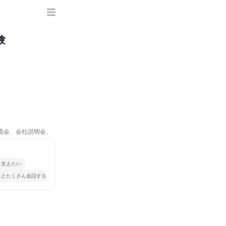
験
交流会、会社説明会、
を支えたい
人とたくさん会話する