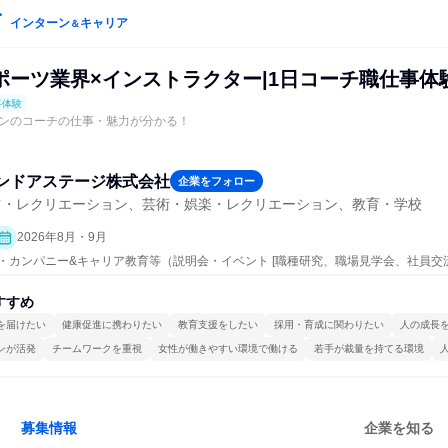
インターン
キャリア
＆
ポーツ業界×インストラクター|1日コーチ職仕事体
事体験
ンのコーチの仕事・魅力が分かる！
ンドアステージ株式会社
企業をフォロー
ツ・レクリエーション、芸術・娯楽・レクリエーション、教育・学校
2026年8月・9月
ープン・カンパニー&キャリア教育等（説明会・イベント [職種研究、職場見学会、社員
事体験）
すすめ
を届けたい
健康促進に携わりたい
教育支援をしたい
採用・育成に関わりたい
人の成長
ンが活発
チームワークを重視
女性が働きやすい環境で働ける
若手が裁量を持てる環境
募集情報
企業を知る