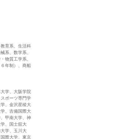
、教育系、生活科
機械系、数学系、
学・物質工学系、
（６年制）、商船
林大学、大阪学院
＆スポーツ専門学
大学、金沢星稜大
大学、吉備国際大
学、甲南大学、神
大学、国士舘大
徳大学、玉川大
京国際大学、東京