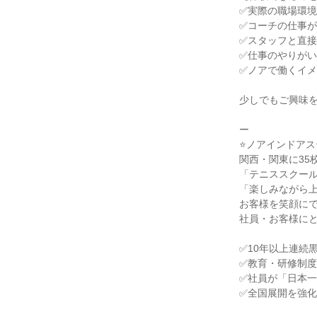
✅実際の職場環
✅コーチの仕事
✅スタッフと直
✅仕事のやりが
✅ノアで働くイ
少しでもご興味
ー
⭐ノアインドアス
関西・関東に35
「テニススクー
「楽しみながら
お客様を笑顔に
社員・お客様に
✅10年以上連続
✅教育・研修制
✅社員が「日本
✅全国展開を強