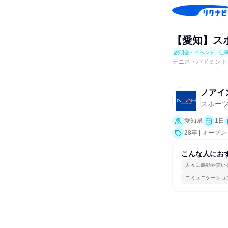
【愛知】ス
説明会・イベント
仕
テニス・バドミント
ノアイ
スポー
愛知県
1日
28卒 | オ
業界研究]、仕
こんな人にお
人々に感動や笑い
コミュニケーショ