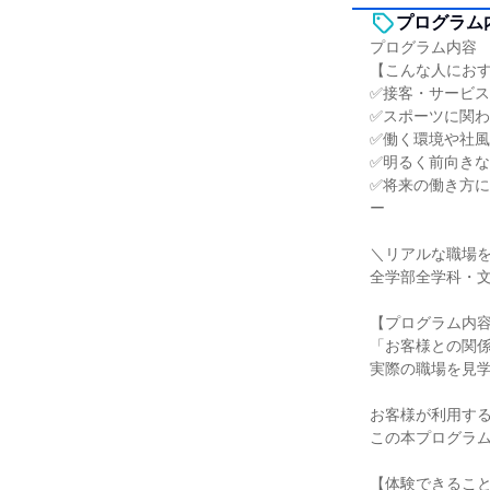
プログラム
プログラム内容
【こんな人にお
✅接客・サービ
✅スポーツに関
✅働く環境や社
✅明るく前向き
✅将来の働き方
ー
＼リアルな職場
全学部全学科・文
【プログラム内
「お客様との関
実際の職場を見
お客様が利用す
この本プログラ
【体験できるこ