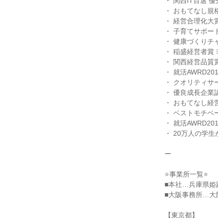
・ 関西IT百選 
・ おもてなし規格
・ 経営合理化大賞
・ 子育てサポート
・ 健康づくりチャ
・ 稲盛経営者賞 
・ 関西経営品質賞
・ 就活AWRD20
・ クオリティサービ
・ 優良成長企業
・ おもてなし経営
・ ベストモチベ
・ 就活AWRD20
・ 20万人の学生
ー
⭐事業所一覧⭐
■本社…兵庫県姫
■大阪事務所…大阪
【東京都】