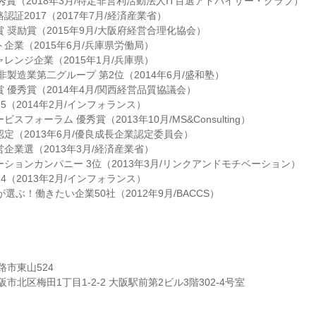
優秀賞（2018年3月/特定非営利活動法人IT百選アドバイザー・クラブ）
認証2017（2017年7月/経済産業省）
 奨励賞（2015年9月/大阪府経営合理化協会）
企業（2015年6月/兵庫県労働局）
レンジ企業（2015年1月/兵庫県）
非製造業第二グループ 第2位（2014年6月/盛和塾）
 優秀賞（2014年4月/関西経営品質協議会）
15（2014年2月/インフォランス）
スフォーラム 優秀賞（2013年10月/MS&Consulting）
認定（2013年6月/優良成長企業認定委員会）
企業選（2013年3月/経済産業省）
ーションカンパニー 3位（2013年3月/リンクアンドモチベーション）
14（2013年2月/インフォランス）
が選ぶ！働きたい企業50社（2012年9月/BACCS）
路市東山524
市北区梅田1丁目1-2-2 大阪駅前第2ビル3階302-4号室