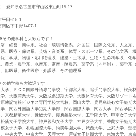
 ：愛知県名古屋市守山区東山町15-17
平田615-1
南区下中野1407-1
※その他学科も大歓迎です！
経済・経営・商学系、社会・環境情報系、外国語・国際文化系、人文系
学系、医療・保健系、芸術・音楽系、体育・スポーツ系、その他文系、
情報工学系、物理・応用物理系、建築・土木系、生物・生命科学系、化
系、農業・農学系、水産系、畜産・酪農系、薬学系（４年制）、薬学系
系、獣医系、衛生医療・介護系、その他理系
その他学校も大歓迎です！
亜大学、ＥＣＣ国際外語専門学校、宇都宮大学、追手門学院大学、桜美
大学、大阪商業大学、大阪成蹊短期大学、大阪体育大学、大阪リゾート
大原簿記情報ビジネス専門学校大宮校、岡山大学、鹿児島純心女子短期
大学、関西外国語大学短期大学部、関西国際大学、関西大学、関西学院
学、京都精華大学、近畿大学、慶應義塾大学、工学院大学、甲南女子大
戸松蔭女子学院大学、神戸親和女子大学、神戸女子大学、香蘭女子短期
相模女子大学、札幌国際大学、尚美学園大学、城西大学、上武大学、聖
学、中央大学、中京大学、天理大学、戸板女子短期大学、東海大学、東