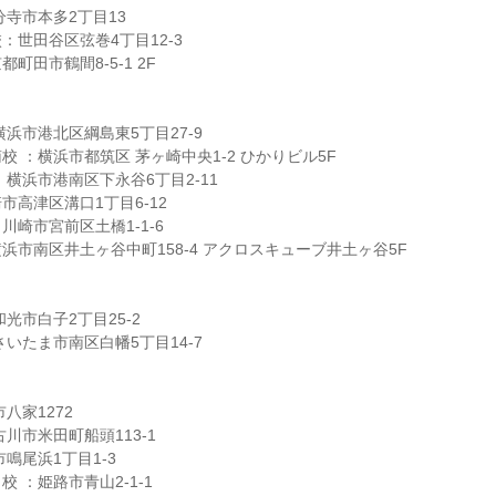
分寺市本多2丁目13
：世田谷区弦巻4丁目12-3
町田市鶴間8-5-1 2F
浜市港北区綱島東5丁目27-9
 ：横浜市都筑区 茅ヶ崎中央1-2 ひかりビル5F
：横浜市港南区下永谷6丁目2-11
市高津区溝口1丁目6-12
川崎市宮前区土橋1-1-6
浜市南区井土ヶ谷中町158-4 アクロスキューブ井土ヶ谷5F
光市白子2丁目25-2
いたま市南区白幡5丁目14-7
八家1272
川市米田町船頭113-1
鳴尾浜1丁目1-3
 ：姫路市青山2-1-1