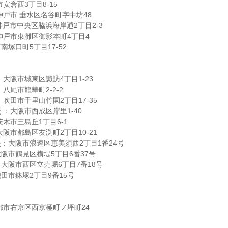
安倉西3丁目8-15
神戸市 垂水区名谷町字中坊48
神戸市中央区脇浜海岸通2丁目2-3
神戸市東灘区御影本町4丁目4
塚口町5丁目17-52
大阪市城東区諏訪4丁目1-23
八尾市龍華町2-2-2
吹田市千里山竹園2丁目17-35
 ：大阪市西成区岸里1-40
木市三島丘1丁目6-1
阪市都島区友渕町2丁目10-21
：大阪市浪速区恵美須西2丁目1番24号
阪市鶴見区横堤5丁目6番37号
大阪市西区立売堀6丁目7番18号
田市鉢塚2丁目9番15号
都市右京区西京極町ノ坪町24