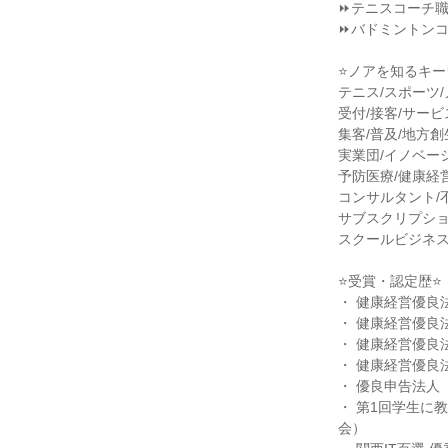
⏩テニスコーチ
⏩バドミントン
⭐ノアを知るキー
テニス/スポーツ
受付/接客/サービ
集客/普及/地方創
実業団/イノベーシ
予防医療/健康経
コンサルタント/
サブスクリプショ
スクールビジネス
⭐受賞・認定歴⭐
・ 健康経営優良法
・ 健康経営優良法
・ 健康経営優良法
・ 健康経営優良法
・ 優良申告法人（
・ 第1回学生に
会）