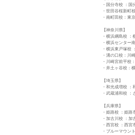
・国分寺校 ：国
・世田谷桜新町校
・南町田校：東京都
【神奈川県】
・横浜綱島校 ：横
・横浜センター南校
・横浜東戸塚校 
・溝の口校：川崎
・川崎宮前平校：
・井土ヶ谷校：横
【埼玉県】
・和光成増校 ：和
・武蔵浦和校 ：さ
【兵庫県】
・姫路校 ：姫路市
・加古川校 ：加古
・西宮校 ：西宮市
・ブルーマウント校