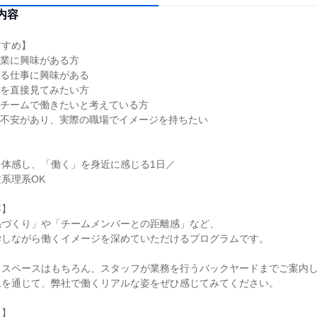
内容
すすめ】
ス業に興味がある方
わる仕事に興味がある
風を直接見てみたい方
なチームで働きたいと考えている方
に不安があり、実際の職場でイメージを持ちたい
を体感し、「働く」を身近に感じる1日／
系理系OK
容】
係づくり」や「チームメンバーとの距離感」など、
学しながら働くイメージを深めていただけるプログラムです。
るスペースはもちろん、スタッフが業務を行うバックヤードまでご案内
ムを通じて、弊社で働くリアルな姿をぜひ感じてみてください。
と】