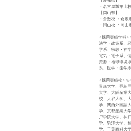
【愛知県】
・名古屋瓢箪山校
【岡山県】
・倉敷校 ：倉敷市
・岡山校 ：岡山市
⭐採用実績学科⭐
法学・政策系、
学系、宗教・神
電気・電子系、
資源・地球環境
系、医学・歯学
⭐採用実績校⭐※
青森大学、亜細
大学、大阪産業
校、大谷大学、
学、関西外国語
学、京都産業大
戸学院大学、神
学、駒澤大学、
学、千葉商科大