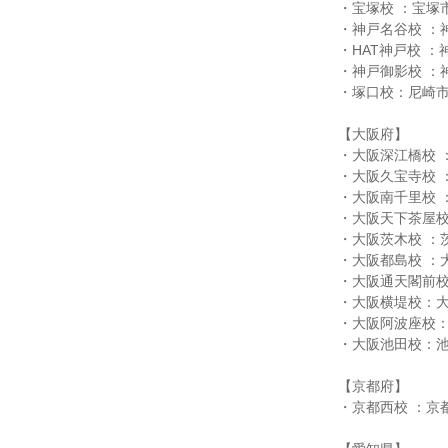
・宝塚校 ：宝塚市
・神戸名谷校 ：
・HAT神戸校 ：
・神戸御影校 ：
・塚口校：尼崎市南
【大阪府】
・大阪深江橋校 ：
・大阪久宝寺校 ：
・大阪南千里校 ：
・大阪天下茶屋校
・大阪茨木校 ：茨
・大阪都島校 ：大
・大阪通天閣前校
・大阪横堤校：大
・大阪阿波座校：
・大阪池田校：池
【京都府】
・京都西校 ：京