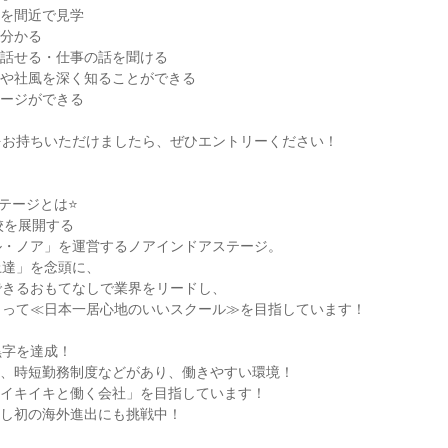
境を間近で見学
が分かる
接話せる・仕事の話を聞ける
いや社風を深く知ることができる
メージができる
をお持ちいただけましたら、ぜひエントリーください！
テージとは⭐
校を展開する
ル・ノア」を運営するノアインドアステージ。
上達」を念頭に、
できるおもてなしで業界をリードし、
とって≪日本一居心地のいいスクール≫を目指しています！
黒字を達成！
度、時短勤務制度などがあり、働きやすい環境！
一イキイキと働く会社」を目指しています！
化し初の海外進出にも挑戦中！