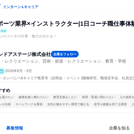
インターン
キャリア
＆
ポーツ業界×インストラクター|1日コーチ職仕事体
事体験
ンのコーチの仕事・魅力が分かる！
ンドアステージ株式会社
企業をフォロー
ツ・レクリエーション、芸術・娯楽・レクリエーション、教育・学校
2026年8月・9月
ープン・カンパニー&キャリア教育等（説明会・イベント [職種研究、職場見学会、社員
事体験）
すすめ
を届けたい
健康促進に携わりたい
教育支援をしたい
採用・育成に関わりたい
人の成長
ンが活発
チームワークを重視
女性が働きやすい環境で働ける
若手が裁量を持てる環境
募集情報
企業を知る