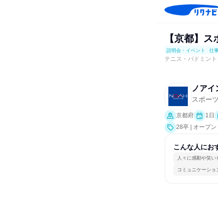
【京都】ス
説明会・イベント
仕
テニス・バドミント
ノアイ
スポー
京都府
1日
28卒 | オ
業界研究]、仕
こんな人にお
人々に感動や笑い
コミュニケーショ