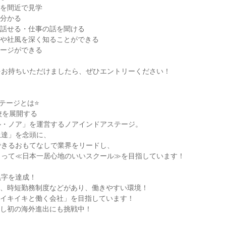
境を間近で見学
が分かる
接話せる・仕事の話を聞ける
いや社風を深く知ることができる
メージができる
をお持ちいただけましたら、ぜひエントリーください！
テージとは⭐
校を展開する
ル・ノア」を運営するノアインドアステージ。
上達」を念頭に、
できるおもてなしで業界をリードし、
とって≪日本一居心地のいいスクール≫を目指しています！
黒字を達成！
度、時短勤務制度などがあり、働きやすい環境！
一イキイキと働く会社」を目指しています！
化し初の海外進出にも挑戦中！