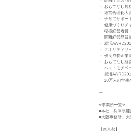
・ 関西IT百選 
・ おもてなし規格
・ 経営合理化大賞
・ 子育てサポート
・ 健康づくりチャ
・ 稲盛経営者賞 
・ 関西経営品質賞
・ 就活AWRD20
・ クオリティサービ
・ 優良成長企業
・ おもてなし経営
・ ベストモチベ
・ 就活AWRD20
・ 20万人の学生
ー
⭐事業所一覧⭐
■本社…兵庫県姫
■大阪事務所…大阪
【東京都】