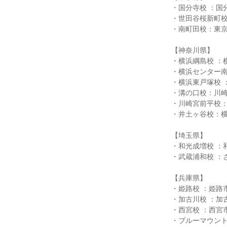
・国分寺校 ：国
・世田谷桜新町校
・南町田校：東京都
【神奈川県】
・横浜綱島校 ：横
・横浜センター南校
・横浜東戸塚校 
・溝の口校：川崎
・川崎宮前平校：
・井土ヶ谷校：横
【埼玉県】
・和光成増校 ：和
・武蔵浦和校 ：さ
【兵庫県】
・姫路校 ：姫路市
・加古川校 ：加古
・西宮校 ：西宮市
・ブルーマウント校