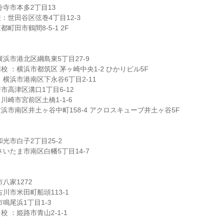
分寺市本多2丁目13
：世田谷区弦巻4丁目12-3
町田市鶴間8-5-1 2F
浜市港北区綱島東5丁目27-9
 ：横浜市都筑区 茅ヶ崎中央1-2 ひかりビル5F
：横浜市港南区下永谷6丁目2-11
市高津区溝口1丁目6-12
川崎市宮前区土橋1-1-6
浜市南区井土ヶ谷中町158-4 アクロスキューブ井土ヶ谷5F
光市白子2丁目25-2
いたま市南区白幡5丁目14-7
八家1272
川市米田町船頭113-1
鳴尾浜1丁目1-3
 ：姫路市青山2-1-1