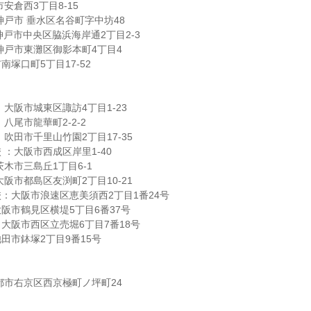
安倉西3丁目8-15
神戸市 垂水区名谷町字中坊48
神戸市中央区脇浜海岸通2丁目2-3
神戸市東灘区御影本町4丁目4
塚口町5丁目17-52
大阪市城東区諏訪4丁目1-23
八尾市龍華町2-2-2
吹田市千里山竹園2丁目17-35
 ：大阪市西成区岸里1-40
木市三島丘1丁目6-1
阪市都島区友渕町2丁目10-21
：大阪市浪速区恵美須西2丁目1番24号
阪市鶴見区横堤5丁目6番37号
大阪市西区立売堀6丁目7番18号
田市鉢塚2丁目9番15号
都市右京区西京極町ノ坪町24