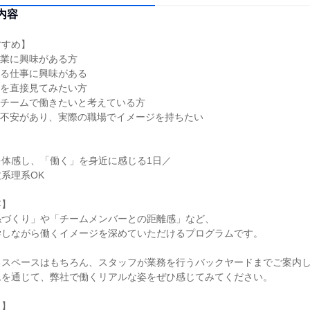
内容
すすめ】
ス業に興味がある方
わる仕事に興味がある
風を直接見てみたい方
なチームで働きたいと考えている方
に不安があり、実際の職場でイメージを持ちたい
を体感し、「働く」を身近に感じる1日／
系理系OK
容】
係づくり」や「チームメンバーとの距離感」など、
学しながら働くイメージを深めていただけるプログラムです。
るスペースはもちろん、スタッフが業務を行うバックヤードまでご案内
ムを通じて、弊社で働くリアルな姿をぜひ感じてみてください。
と】