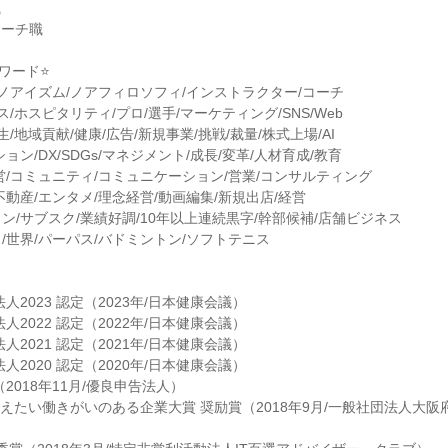
職
コーチ職
ワード⭐
/ノアイズム/ノアフィロソフィ/インストラクター/コーチ
ス/ホスピタリティ/プロ/選手/マーケティング/SNS/Web
生/地域貢献/健康/広告/新規事業/挑戦/裁量/株式上場/AI
ョン/DX/SDGs/マネジメント/成長/変革/人材育成/教育
営/コミュニティ/コミュニケーション/営業/コンサルティング
不動産/エンタメ/理念経営/動画編集/新規出店/経営
ン/サブスク/業績好調/10年以上連続黒字/幹部候補/店舗ビジネス
/世界/パーパス/バドミントン/ソフトテニス
人2023 認定（2023年/日本健康会議）
人2022 認定（2022年/日本健康会議）
人2021 認定（2021年/日本健康会議）
人2020 認定（2020年/日本健康会議）
2018年11月/優良申告法人）
教えたい働きがいのある企業大賞 奨励賞（2018年9月/一般社団法人大