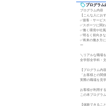
プログラム
プログラム内容
【こんな人にお
✅接客・サービ
✅スポーツに関
✅働く環境や社
✅明るく前向き
✅将来の働き方
ー
＼リアルな職場
全学部全学科・文
【プログラム内
「お客様との関
実際の職場を見
お客様が利用す
この本プログラ
【体験できるこ