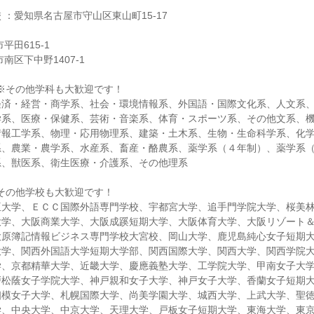
 ：愛知県名古屋市守山区東山町15-17
平田615-1
南区下中野1407-1
※その他学科も大歓迎です！
経済・経営・商学系、社会・環境情報系、外国語・国際文化系、人文系
学系、医療・保健系、芸術・音楽系、体育・スポーツ系、その他文系、
情報工学系、物理・応用物理系、建築・土木系、生物・生命科学系、化
系、農業・農学系、水産系、畜産・酪農系、薬学系（４年制）、薬学系
系、獣医系、衛生医療・介護系、その他理系
その他学校も大歓迎です！
亜大学、ＥＣＣ国際外語専門学校、宇都宮大学、追手門学院大学、桜美
大学、大阪商業大学、大阪成蹊短期大学、大阪体育大学、大阪リゾート
大原簿記情報ビジネス専門学校大宮校、岡山大学、鹿児島純心女子短期
大学、関西外国語大学短期大学部、関西国際大学、関西大学、関西学院
学、京都精華大学、近畿大学、慶應義塾大学、工学院大学、甲南女子大
戸松蔭女子学院大学、神戸親和女子大学、神戸女子大学、香蘭女子短期
相模女子大学、札幌国際大学、尚美学園大学、城西大学、上武大学、聖
学、中央大学、中京大学、天理大学、戸板女子短期大学、東海大学、東