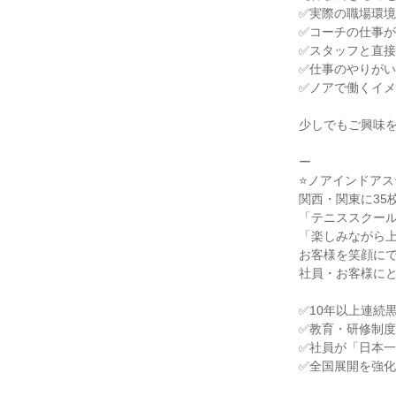
✅実際の職場環
✅コーチの仕事
✅スタッフと直
✅仕事のやりが
✅ノアで働くイ
少しでもご興味
ー
⭐ノアインドアス
関西・関東に35
「テニススクー
「楽しみながら
お客様を笑顔に
社員・お客様に
✅10年以上連続
✅教育・研修制
✅社員が「日本
✅全国展開を強