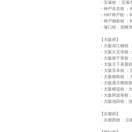
・宝塚校 ：宝塚市
・神戸名谷校 ：
・HAT神戸校 ：
・神戸御影校 ：
・塚口校：尼崎市南
【大阪府】
・大阪深江橋校 ：
・大阪久宝寺校 ：
・大阪南千里校 ：
・大阪天下茶屋校
・大阪茨木校 ：茨
・大阪都島校 ：大
・大阪通天閣前校
・大阪横堤校：大
・大阪阿波座校：
・大阪池田校：池
【京都府】
・京都西校 ：京