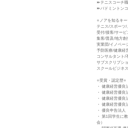
⏩テニスコーチ
⏩バドミントン
⭐ノアを知るキー
テニス/スポーツ
受付/接客/サービ
集客/普及/地方創
実業団/イノベーシ
予防医療/健康経
コンサルタント/
サブスクリプショ
スクールビジネス
⭐受賞・認定歴⭐
・ 健康経営優良法
・ 健康経営優良法
・ 健康経営優良法
・ 健康経営優良法
・ 優良申告法人（
・ 第1回学生に
会）