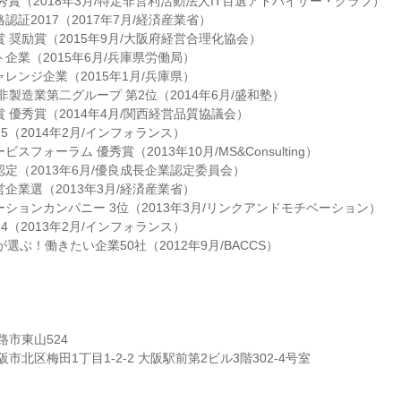
優秀賞（2018年3月/特定非営利活動法人IT百選アドバイザー・クラブ）
認証2017（2017年7月/経済産業省）
 奨励賞（2015年9月/大阪府経営合理化協会）
企業（2015年6月/兵庫県労働局）
レンジ企業（2015年1月/兵庫県）
非製造業第二グループ 第2位（2014年6月/盛和塾）
 優秀賞（2014年4月/関西経営品質協議会）
15（2014年2月/インフォランス）
スフォーラム 優秀賞（2013年10月/MS&Consulting）
認定（2013年6月/優良成長企業認定委員会）
企業選（2013年3月/経済産業省）
ーションカンパニー 3位（2013年3月/リンクアンドモチベーション）
14（2013年2月/インフォランス）
が選ぶ！働きたい企業50社（2012年9月/BACCS）
路市東山524
市北区梅田1丁目1-2-2 大阪駅前第2ビル3階302-4号室