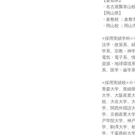
【愛知県】
・名古屋瓢箪山校
【岡山県】
・倉敷校 ：倉敷市
・岡山校 ：岡山市
⭐採用実績学科⭐
法学・政策系、
学系、宗教・神
電気・電子系、
資源・地球環境
系、医学・歯学
⭐採用実績校⭐※
青森大学、亜細
大学、大阪産業
校、大谷大学、
学、関西外国語
学、京都産業大
戸学院大学、神
学、駒澤大学、
学、千葉商科大