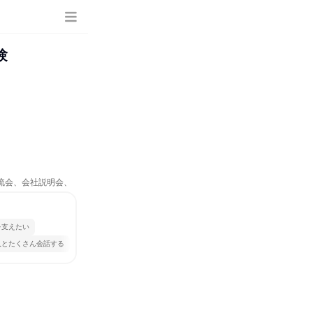
験
交流会、会社説明会、
を支えたい
人とたくさん会話する