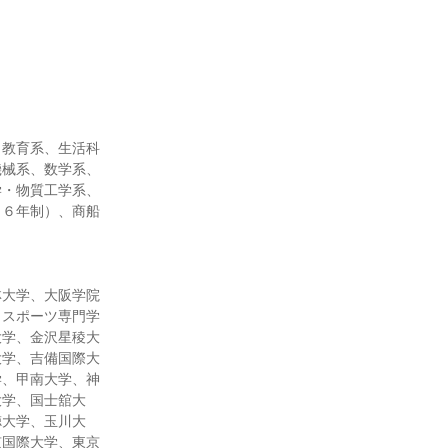
、教育系、生活科
機械系、数学系、
学・物質工学系、
（６年制）、商船
林大学、大阪学院
＆スポーツ専門学
大学、金沢星稜大
大学、吉備国際大
学、甲南大学、神
大学、国士舘大
徳大学、玉川大
京国際大学、東京