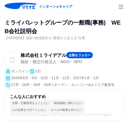
インターン
キャリア
＆
ミライパレットグループの一般職(事務) WE
B会社説明会
【WEB開催】福祉×地域創生を“裏側から支える”仕事。
株式会社ミライデアル
企業をフォロー
福祉・独立行政法人・NGO・NPO
オンライン
1日
2026年8月・9月・10月・11月・12月、2027年1月・2月
27卒・28卒・29卒・30卒 | オープン・カンパニー&キャリア教育等
こんな人におすすめ
労務・労働環境をよくしたい
地域貢献に携わりたい
人の仕事をサポートしたい
ルールや制度を作りたい
コミュニケーションが活発
冷静に仕事に取り組む
チームワークを重視
女性が働きやすい環境で働ける
長く同じ会社に居続けられる