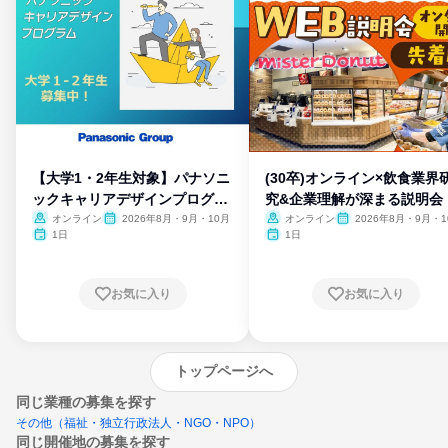
【大学1・2年生対象】パナソニ
(30卒)オンライン×飲食業界
ックキャリアデザインプログラ
究&企業理解が深まる説明会
ム
オンライン
2026年8月・9月・10月
オンライン
2026年8月・9月・1
月・11月・12月
1日
1日
お気に入り
お気に入り
トップページへ
同じ業種の募集を探す
その他（福祉・独立行政法人・NGO・NPO）
同じ開催地の募集を探す